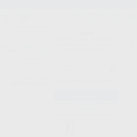
Stock de más de 15.000 productos
¡Hola!
Inicia sesión para ver los precios
del carrito con tus condiciones y
Proclinic
descuentos aplicados.
¿Todavía no tienes nuestra App?
¡Descárgala para ser siempre el primero en conocer nuestras
promociones y descuentos! Disponible en Google Play o App Store.
Google Play
Inicio
/
Clínica
/
Instrumental
/
Forceps
/
FÓRCEPS N.89 MOLARES
¿Has olvidado tu contraseña?
SUPERIORES DERECHOS – CORONAS DAÑADAS
Registrarme