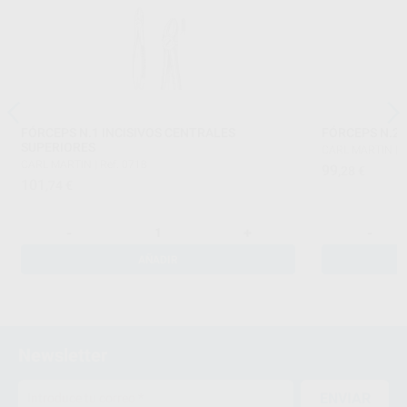
FÓRCEPS N.1 INCISIVOS CENTRALES
FÓRCEPS N.22
SUPERIORES
CARL MARTIN
|
R
CARL MARTIN
|
Ref. 0718
99
,28
€
101
,74
€
-
+
-
AÑADIR
Newsletter
ENVIAR