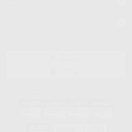
Conócenos
Guía de compra
Descarga nuestra App
DISPONIBLE EN
GOOGLE PLAY
DISPONIBLE EN
APP STORE
Acreditaciones
GA-2008/0342
SST-0118/2023
ER-0120/1997
GS-0001/2017