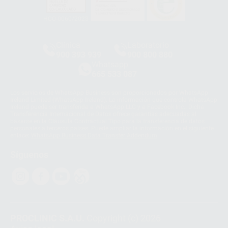
HCO-0060/2023
Clínica
Laboratorio
900 393 939
900 800 880
Whatsapp
665 533 087
Los servicios de WhatsApp Business son proporcionados por WhatsApp
Ireland Limited (WhatsApp Ireland). La información que controla WhatsApp
Ireland puede ser transferida a WhatsApp LLC y a Facebook Inc.. Dicha
Transferencia Internacional de Datos ofrece garantías adecuadas al
basarse en la Cláusula Contractual Tipo para la transferencia de datos
personales a terceros países. Puede ampliar la información en el siguiente
enlace:
WhatsApp Business Data Transfer Addendum
.
Síguenos
PROCLINIC S.A.U.
Copyright (c) 2026