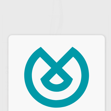
×
Oferta
FÓRCEPS N.89 MOLARES SUPERIORES DERECHOS –
CORONAS DAÑADAS
Marca
CARL MARTIN
Contenido
1 unidad
Ref. Proclinic
0732
Ref. fabricante
89
Oferta
133,36 €
Comprando
1 unidad
te ahorras el
10%
Desbloquea todas tus ventajas