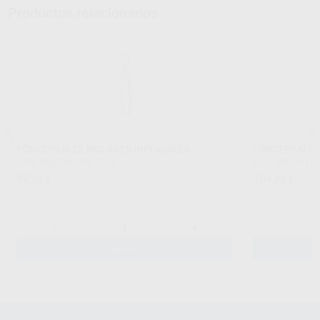
Productos relacionados
FÓRCEPS N.22 MOLARES INFERIORES
FÓRCEPS N.51
CARL MARTIN
|
Ref. 0723
CARL MARTIN
|
R
99
104
,28
€
,23
€
-
+
-
AÑADIR