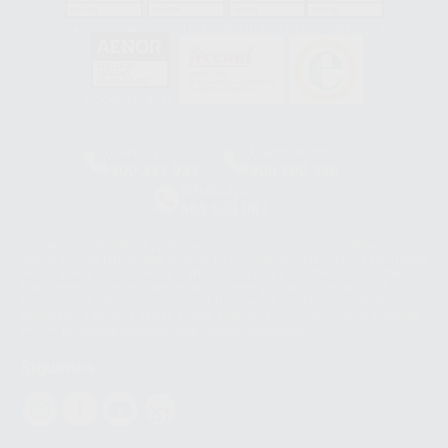
GA-2008/0342
SST-0118/2023
ER-0120/1997
GS-0001/2017
HCO-0060/2023
Clínica
Laboratorio
900 393 939
900 800 880
Whatsapp
665 533 087
Los servicios de WhatsApp Business son proporcionados por WhatsApp
Ireland Limited (WhatsApp Ireland). La información que controla WhatsApp
Ireland puede ser transferida a WhatsApp LLC y a Facebook Inc.. Dicha
Transferencia Internacional de Datos ofrece garantías adecuadas al
basarse en la Cláusula Contractual Tipo para la transferencia de datos
personales a terceros países. Puede ampliar la información en el siguiente
enlace:
WhatsApp Business Data Transfer Addendum
.
Síguenos