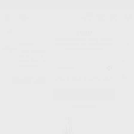
Stock de más de 15.000 productos
¡Hola!
Inicia sesión para ver los precios
del carrito con tus condiciones y
Proclinic
descuentos aplicados.
¿Todavía no tienes nuestra App?
¡Descárgala para ser siempre el primero en conocer nuestras
promociones y descuentos! Disponible en Google Play o App Store.
Google Play
Inicio
/
Clínica
/
Instrumental
/
Forceps
/
FÓRCEPS N.409/5 CORDALES
¿Has olvidado tu contraseña?
INFERIORES - PHYSICK
Registrarme