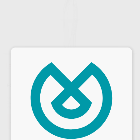
×
Oferta
FÓRCEPS N.409/5 CORDALES INFERIORES - PHYSICK
Marca
CARL MARTIN
Contenido
1 unidad
Ref. Proclinic
0734
Ref. fabricante
409/5
Oferta
140,21 €
Comprando
1 unidad
te ahorras el
10%
Desbloquea todas tus ventajas
Precio web