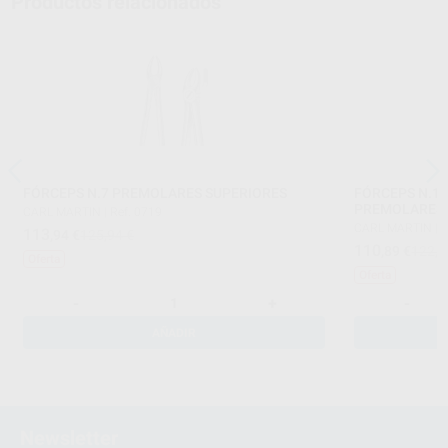
Productos relacionados
FÓRCEPS N.7 PREMOLARES SUPERIORES
FÓRCEPS N.13
PREMOLARES 
CARL MARTIN
|
Ref. 0719
CARL MARTIN
|
R
113
,94
€
125,94 €
110
,89
€
122,5
Oferta
Oferta
-
+
-
AÑADIR
Newsletter