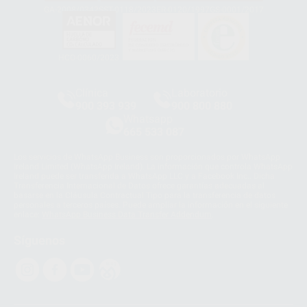
GA-2008/0342
SST-0118/2023
ER-0120/1997
GS-0001/2017
HCO-0060/2023
Clínica
Laboratorio
900 393 939
900 800 880
Whatsapp
665 533 087
Los servicios de WhatsApp Business son proporcionados por WhatsApp
Ireland Limited (WhatsApp Ireland). La información que controla WhatsApp
Ireland puede ser transferida a WhatsApp LLC y a Facebook Inc.. Dicha
Transferencia Internacional de Datos ofrece garantías adecuadas al
basarse en la Cláusula Contractual Tipo para la transferencia de datos
personales a terceros países. Puede ampliar la información en el siguiente
enlace:
WhatsApp Business Data Transfer Addendum
.
Síguenos