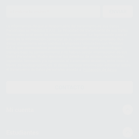
ENVIAR
Le informamos de que el Responsable del tratamiento de sus Datos
Personales es Proclinic S.A.U.. La Finalidad del tratamiento de sus Datos
Personales es el envío de información comercial. La legitimación para el
envío de la información comercial es su consentimiento prestado. Sus
datos únicamente serán cedidos a empresas vinculadas con Proclinic
S.A.U. que comercialicen productos similares del sector odontológico,
siempre bajo su consentimiento y no habrás cesión internacional de sus
Datos Personales. Podrá ejercitar los derechos de acceso, rectificación,
supresión, limitación y/o oposición al tratamiento de datos, entre otros, a
través de lopd@proclinic.es. Si desea conocer información adicional sobre
el tratamiento de datos personales, acceda a:
Protección de datos
CONTACTO
Mi cuenta
Estudiantes