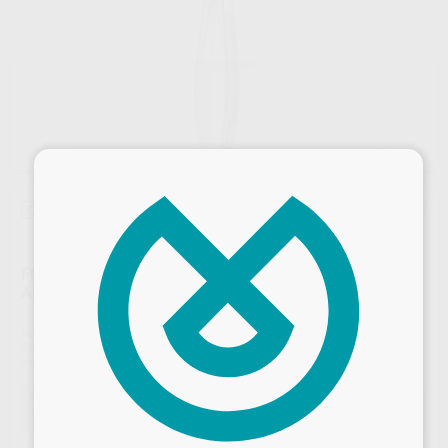
×
Oferta
FÓRCEPS N.51A RAICES SUPERIORES – PICO
ANGOSTO
Marca
CARL MARTIN
Contenido
1 unidad
Ref. Proclinic
0727
Ref. fabricante
51A
Oferta
113,61 €
Comprando
1 unidad
te ahorras el
10%
Desbloquea todas tus ventajas