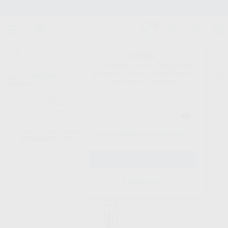
Stock de más de 15.000 productos
¡Hola!
Inicia sesión para ver los precios
del carrito con tus condiciones y
Proclinic
descuentos aplicados.
¿Todavía no tienes nuestra App?
¡Descárgala para ser siempre el primero en conocer nuestras
promociones y descuentos! Disponible en Google Play o App Store.
Google Play
Inicio
/
Clínica
/
Instrumental
/
Forceps
/
FÓRCEPS N.51A RAICES
¿Has olvidado tu contraseña?
SUPERIORES – PICO ANGOSTO
Registrarme