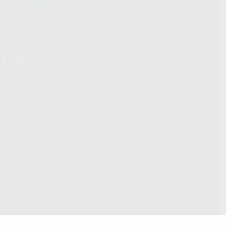
 al basarse en la Cláusula Contractual Tipo para la transferencia de
terceros países. Puede ampliar la información en el siguiente enlace:
s Data Transfer Addendum
.
ndiciones Generales de Contratación
y
Política de
ivacidad
formación Corporativa
lítica de Cookies