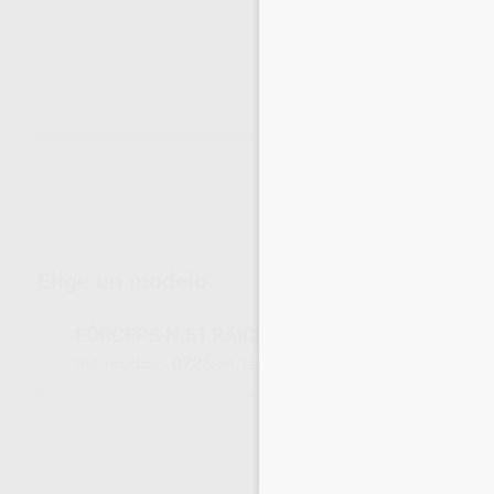
Envíos gratuitos desde 110€
Elige un modelo
FÓRCEPS N.51 RAICES SUPERIORES
0726
51
Ref. Proclinic
Ref. fabricante
Inicia 