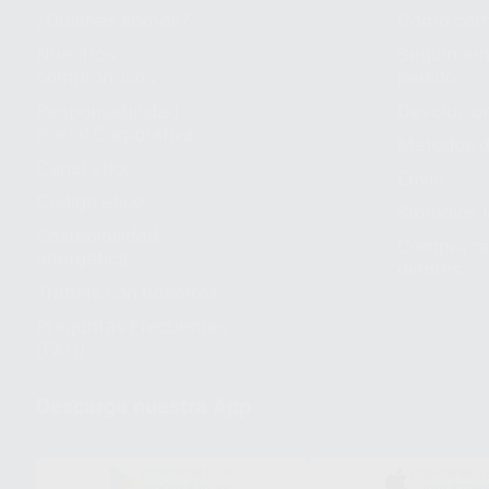
¿Quiénes somos?
Cómo com
Nuestros
Seguimien
compromisos
pedido
Responsabilidad
Devolucio
Social Corporativa
Métodos d
Canal ético
Envío
Código ético
Símbolos 
Sostenibilidad
Compra rá
energética
dientes
Trabaja con nosotros
Preguntas Frecuentes
(FAQ)
Descarga nuestra App
DISPONIBLE EN
DISPONIBLE 