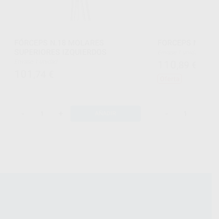
FÓRCEPS N.18 MOLARES
FORCEPS N.33 R
SUPERIORES IZQUIERDOS
Envase 1 unidad
Envase 1 unidad
110
,89
€
122,57
101
,74
€
Oferta
-
+
-
+
AÑADIR