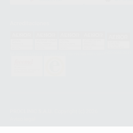
GOOGLE PLAY
APP STOR
Acreditaciones
HCO-0060/2023
GA-2008/0342
SST-0118/2023
ER-0120/1997
GS-0001/2017
PROCLINIC S.A.U.
Copyright (c) 2026
Aviso legal