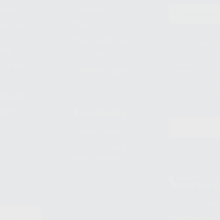
prar
Registro
to del
Mis listas
Le informamos de q
Mis productos
S.A.U.. La Finalida
nes
comercial. La legit
Facturas
prestado. Sus dato
e pago
que comercialicen p
Compra rápida
consentimiento y no
derechos de acceso,
entre otros, a trav
tratamiento de dat
legales
pida
Estudiantes
Odontobook
Material para
estudiantes
Clínica
900 393 9
Los servicios de W
(WhatsApp Ireland)
EN
WhatsApp LLC y a F