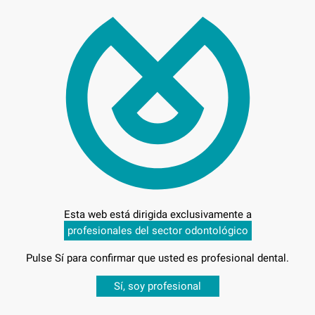
Entrega en 24h
Esta web está dirigida exclusivamente a
profesionales del sector odontológico
Pulse Sí para confirmar que usted es profesional dental.
Desbloquea todas tus ventajas
Sí, soy profesional
sesión
para disfrutar de todos tus
descuentos y condiciones esp