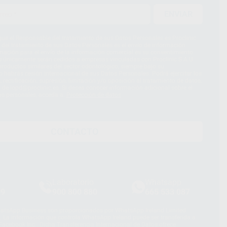
ENVIAR
ue el Responsable del tratamiento de sus Datos Personales es Proclinic
d del tratamiento de sus Datos Personales es el envío de información
imación para el envío de la información comercial es su consentimiento
s únicamente serán cedidos a empresas vinculadas con Proclinic S.A.U.
roductos similares del sector odontológico, siempre bajo su
 habrás cesión internacional de sus Datos Personales. Podrá ejercitar los
 rectificación, supresión, limitación y/o oposición al tratamiento de datos,
és de lopd@proclinic.es. Si desea conocer información adicional sobre el
os personales, acceda a:
Protección de datos
CONTACTO
Laboratorio
Whatsapp
39
900 800 880
665 533 087
hatsApp Business son proporcionados por WhatsApp Ireland Limited
. La información que controla WhatsApp Ireland puede ser transferida a
acebook Inc.. Dicha Transferencia Internacional de Datos ofrece