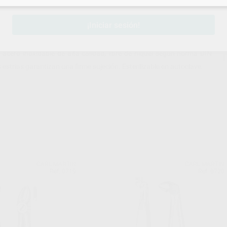
¡Iniciar sesión!
 acero inoxidable de alta calidad, libre de níquel según norma DIN
trías garantizan una firme sujeción. Esterilizable en autoclave.
CARL MARTIN
CARL MARTIN
Ref. 0719
Ref. 0720