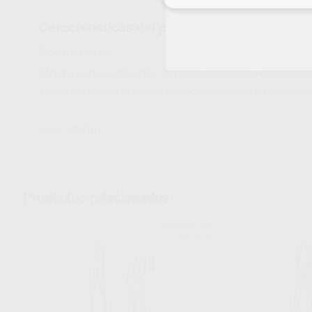
Características del producto
Proclinic informa:
Fórceps para la extracción de raíces superiores. Fabricado en
1.4021. Su mango se adapta ergonómicamente a la mano y sus es
CARL MARTIN
Productos relacionados
CARL MARTIN
Ref. 0718