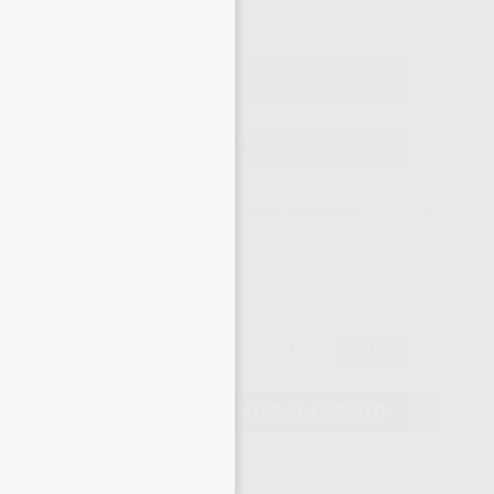
×
Precio con IVA incluido 126,12 €
ELEGIR CANTIDAD
15 días para cambiar de opinión salvo anestesias
109,72 €
-
+
104,23 €
AÑADIR AL CARRITO
eciales