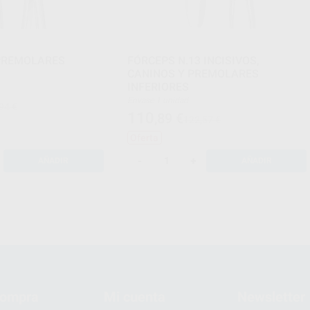
 PREMOLARES
FÓRCEPS N.13 INCISIVOS,
CANINOS Y PREMOLARES
INFERIORES
Envase 1 unidad
94 €
110
,89
€
122,57 €
Oferta
-
+
AÑADIR
AÑADIR
compra
Mi cuenta
Newsletter