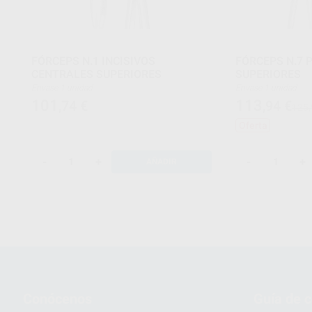
FÓRCEPS N.1 INCISIVOS
FÓRCEPS N.7
CENTRALES SUPERIORES
SUPERIORES
Envase 1 unidad
Envase 1 unidad
101
113
,74
€
,94
€
125,
Oferta
-
+
-
+
AÑADIR
Conócenos
Guía de 