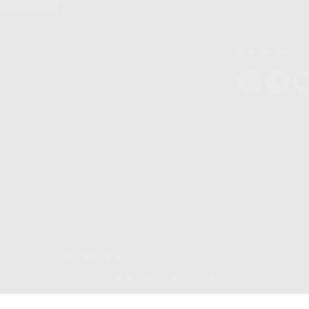
E
garantías adecuadas
datos personales a 
WhatsApp Busines
Síguenos
Teléfono:
900 393 939
Co
pr
E-mail de contacto:
proclinic@proclinic.es
In
Po