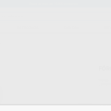
Stock de más de 15.000 productos
ORTODONCIA
CAD/CAM
EST
S
FÓR
Marca
Conteni
109