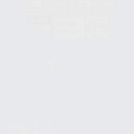
GA-2008/0342
SST-0118/2023
ER-0120/1997
GS-0001/2017
HCO-0060/2023
Clínica
Laboratorio
900 393 939
900 800 880
Whatsapp
665 533 087
Los servicios de WhatsApp Business son proporcionados por WhatsApp
Ireland Limited (WhatsApp Ireland). La información que controla WhatsApp
Ireland puede ser transferida a WhatsApp LLC y a Facebook Inc.. Dicha
Transferencia Internacional de Datos ofrece garantías adecuadas al
basarse en la Cláusula Contractual Tipo para la transferencia de datos
personales a terceros países. Puede ampliar la información en el siguiente
enlace:
WhatsApp Business Data Transfer Addendum
.
Síguenos