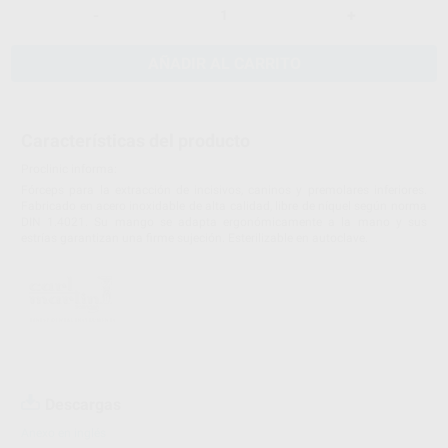
-
+
AÑADIR AL CARRITO
Características del producto
Proclinic informa:
Fórceps para la extracción de incisivos, caninos y premolares inferiores.
Fabricado en acero inoxidable de alta calidad, libre de níquel según norma
DIN 1.4021. Su mango se adapta ergonómicamente a la mano y sus
estrías garantizan una firme sujeción. Esterilizable en autoclave.
Descargas
Anexo en inglés