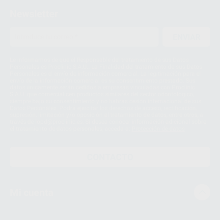
Newsletter
ENVIAR
Le informamos de que el Responsable del tratamiento de sus Datos
Personales es Proclinic S.A.U.. La Finalidad del tratamiento de sus Datos
Personales es el envío de información comercial. La legitimación para el
envío de la información comercial es su consentimiento prestado. Sus
datos únicamente serán cedidos a empresas vinculadas con Proclinic
S.A.U. que comercialicen productos similares del sector odontológico,
siempre bajo su consentimiento y no habrás cesión internacional de sus
Datos Personales. Podrá ejercitar los derechos de acceso, rectificación,
supresión, limitación y/o oposición al tratamiento de datos, entre otros, a
través de lopd@proclinic.es. Si desea conocer información adicional sobre
el tratamiento de datos personales, acceda a:
Protección de datos
CONTACTO
Mi cuenta