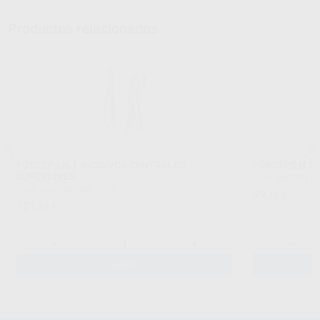
Productos relacionados
FÓRCEPS N.1 INCISIVOS CENTRALES
FÓRCEPS N.22
SUPERIORES
CARL MARTIN
|
R
CARL MARTIN
|
Ref. 0718
99
,28
€
101
,74
€
-
+
-
AÑADIR