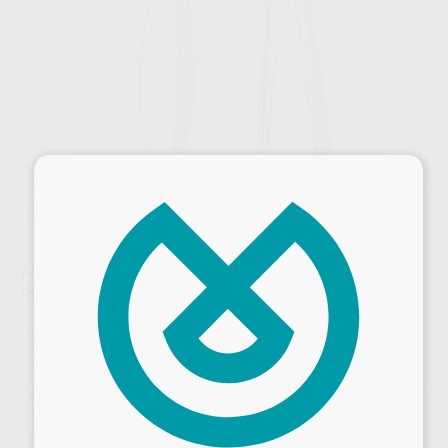
×
Oferta
FÓRCEPS N.13 INCISIVOS, CANINOS Y PREMOLARES
INFERIORES
Marca
CARL MARTIN
Contenido
1 unidad
Ref. Proclinic
0720
Ref. fabricante
13
Oferta
110,89 €
Comprando
1 unidad
te ahorras el
10%
Desbloquea todas tus ventajas