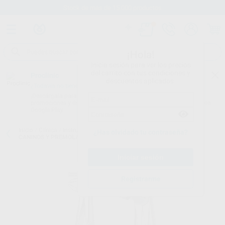
Stock de más de 15.000 productos
¡Hola!
Inicia sesión para ver los precios
del carrito con tus condiciones y
Proclinic
descuentos aplicados.
¿Todavía no tienes nuestra App?
¡Descárgala para ser siempre el primero en conocer nuestras
promociones y descuentos! Disponible en Google Play o App Store.
Google Play
Inicio
/
Clínica
/
Instrumental
/
Forceps
/
FÓRCEPS N.13 INCISIVOS,
¿Has olvidado tu contraseña?
CANINOS Y PREMOLARES INFERIORES
Registrarme