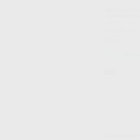
BOQUILLAS PA
LUBRICANTE 
Envase 1 unidad
9
,69
€
10,71 €
Oferta
SELECCI
52%
ACOPLAMIENT