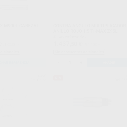
X M900L CABEZAL
CONTRA ANGULO MULTIPLICADOR
ANILLO ROJO 1:5 TI-MAX Z95L
Envase Instrumento
Boquilla de engrase
1.437
€
,50
€
1.133,00 €
1.942,00 €
Manual de mantenimiento
adicionales
Sin descuentos adicionales
-
+
ONAR REFERENCIA
AÑADIR
KAVO
N
51%
Ref. Grupo
Ref. 96