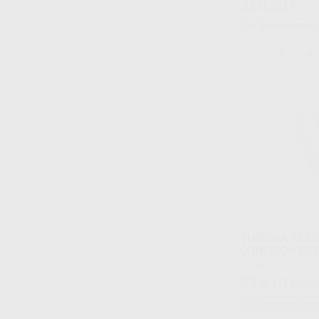
350
,00
€
438,
1 Motor Intramatic 
1 Pieza de Mano Rec
Sin descuentos 
1 Contra ángulo LP-
-
+
TURBINA ALEGRA
CONEXIÓN RO
Envase 1u.
815
,10
€
858,
Sin descuentos 