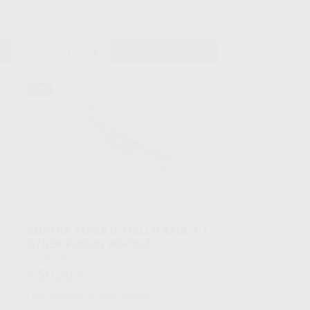
-
+
AÑADIR
AIR
W&H
43%
545
Ref. 89843
CONTRA ANGULO ANILLO AZUL 1:1
SYNEA FUSION WG-56LT
Envase Larga vida útil y funcionamiento
extremadamente silencioso gracias a sus
550
,00
€
969,00 €
rodamientos cerámicos de bolas.
• Acceso óptimo y mejor visibilidad gracias a su
Sin descuentos adicionales
reducido cabezal.
• Refrigeración segura gracias al Quattro-Spray.