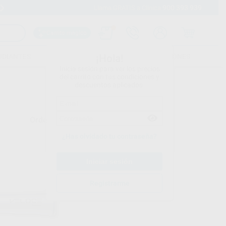
900 393 939
Envíos gratuitos desde 110€
Llama GRATIS a Clínica
Carrito mágico
UDIANTES
FOLLETOS
FORMACIONES
¡Hola!
Inicia sesión para ver los precios
del carrito con tus condiciones y
descuentos aplicados.
Ordenar por
¿Has olvidado tu contraseña?
Registrarme