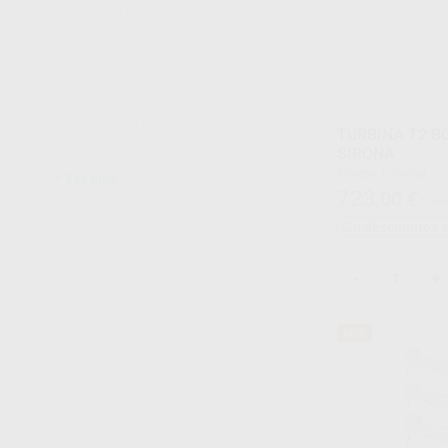
BADER
(1)
BIEN-AIR
(62)
DCI
(3)
DEGRÈ K
(2)
DENTAFLUX
(1)
TURBINA T2 B
SIRONA
KAVO
(80)
Envase 1 unidad
Ver más
723
,00
€
1.48
Sin descuentos 
-
+
60%