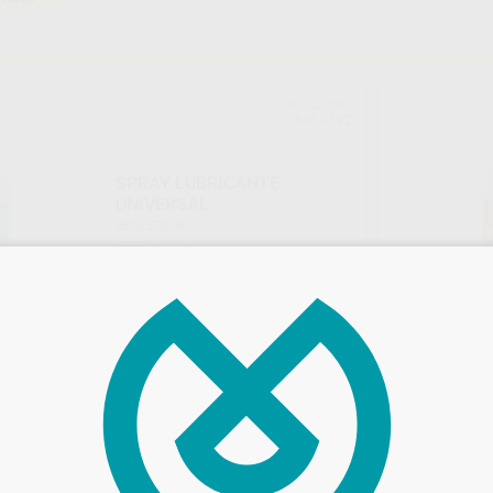
PROCLINIC
Ref. 0192
SPRAY LUBRICANTE
UNIVERSAL
Bote 500 ml
29
,24
€
36,21 €
Oferta
-
+
AÑADIR
ina 3
Volver a la página 1
VELOCE
VEL
55%
Ref. 97462
Ref. 97