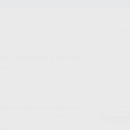
Stock de más de 15.000 productos
ORTODONCIA
CAD/CAM
EST
to -
Instrumental rotatorio - 3
ncontrados
Borrar filtros