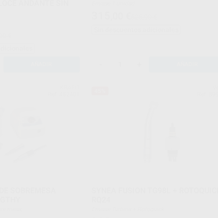
LOCE ANDANTE SIN
Envase 1 unidad
315
,00
€
525,00 €
Sin descuentos adicionales
00 €
adicionales
-
+
AÑADIR
AÑADIR
KRAFIT
W
45%
Ref. 452401
Ref. 89
DE SOBREMESA
SYNEA FUSION TG98L + ROTOQUIC
IGTHY
RQ24
sobre mesa.
Envase Turbina + Rotoquick