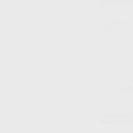
MULTIFLEX VE
LUZ
Caja 1 unidad
111
,55
€
234,
Sin descuentos 
-
+
MICROMOTOR 
MARATHON M
Envase 1 Unidad 
1 Pedal SFP-27.