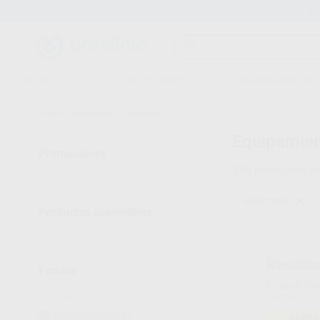
Entrega en 24h
15 días para cambiar de opinión
CLÍNICA
LABORATORIO
EQUIPAMIENTO
Inicio
/
Equipamiento
/
Rotatorio
Equipamien
Promociones
576
productos e
VER SOLO OFERTAS
(548)
ROTATORIO
Productos sostenibles
PACKAGING ECO
(1)
Familia
ROTATORIO
(576)