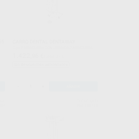
65
CARRO DENTAL DENTAWAY
Caja 1 MANGUERA CON JERINGA 2 MANGUERA
NEUMÁTICAS SIN LUZ. INSTRUMENTOS EN LA
1.422
,96
€
1.565,27 €
IMAGEN NO INCLUIDOS NO ES POSIBLE AÑADIR
OTRAS MANGUERAS
Sin descuentos adicionales
-
+
AÑADIR
SK
TECNO MED
304
Ref. 186743