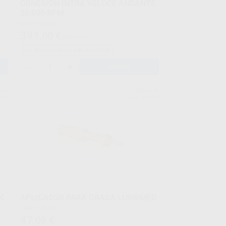
CONEXIÓN INTRA VELOCE ANDANTE
20.000 RPM
Caja 1 unidad
391
,00
€
698,00 €
Sin descuentos adicionales
-
+
AÑADIR
&H
BIEN-AIR
917
Ref. 05190
K
APLICADOR PARA GRASA LUBRIMED
Caja 1 unidad
47
,09
€