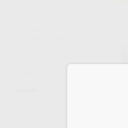
CIRUGÍA E IMPLANTES
(529)
DIAGNÓSTICO
(4)
EMERGENCIAS Y RCP
(55)
ENDODONCIA
(241)
ESTERILIZACIÓN Y DESINFECCIÓN
(287)
ESTUDIANTES
(47)
ESTÉTICA Y RESTAURACIÓN
(232)
IMAGEN DIGITAL
(107)
Ver más
Subfamilia
Estás en la pág
ACOPLAMIENTOS CON LUZ
(20)
ACOPLAMIENTOS SIN LUZ
(13)
52%
ACOPLAMIENTOS. ACCESORIOS.