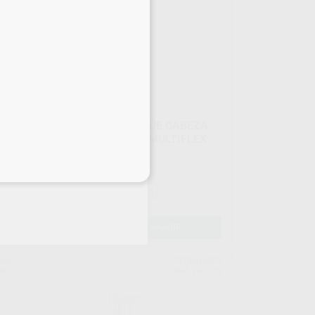
TURBINA SMART TORQUE CABEZA
MINI S615L CONEXIÓN MULTIFLEX
Envase 1 unidad
915
,80
€
eciales
964,00 €
Sin descuentos adicionales
-
+
AÑADIR
AVO
TECNO MED
055
Ref. 186745