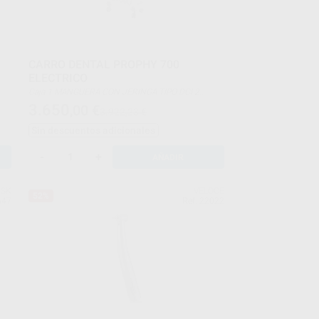
CARRO DENTAL PROPHY 700
ELECTRICO
Caja 1 MANGUERA CON JERINGA TIPO DCI 2
MANGUERA NEUMATICAS CON LUZ SUMINISTRO
3.650
,00
€
3.922,23 €
DE AGUA CON BOTELLA DE 1 LT SE PUEDEN
AÑADIR 2 INSTRUMENTOS MAS.
Sin descuentos adicionales
-
+
AÑADIR
SK
VELOCE
52%
647
Ref. 22022