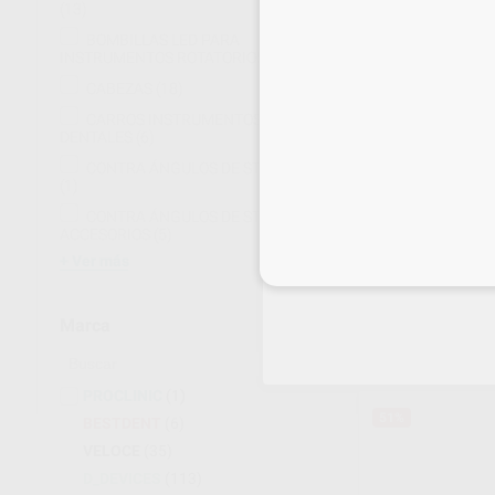
(13)
BOMBILLAS LED PARA
INSTRUMENTOS ROTATORIOS
(15)
CABEZAS
(18)
CARROS INSTRUMENTOS
DENTALES
(6)
CONTRA ÁNGULOS DE STRIPPING
(1)
CABEZA INTE
CONTRA ÁNGULOS DE STRIPPING.
ANGULO VELO
ACCESORIOS
(5)
TRANSMISIÓN 
Ver más
Envase 1 unidad
Inicia 
215
,05
€
451,
Sin descuentos 
Marca
-
+
PROCLINIC
(1)
51%
BESTDENT
(6)
VELOCE
(35)
D_DEVICES
(113)