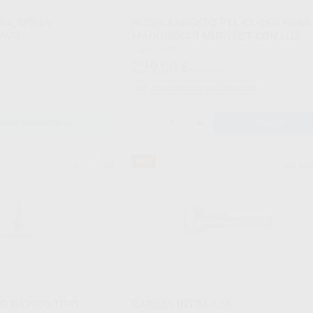
RA SPRAY
ACOPLAMIENTO PTL-CL-LED PARA
KAVO
MANGUERAS MIDWEST CON LUZ
Caja 1 unidad
229
,00
€
469,00 €
Sin descuentos adicionales
-
+
ONAR REFERENCIA
AÑADIR
VELOCE
K
40%
Ref. 21984
Ref. 94
O RAPIDO TIPO
CABEZA INTRA L68