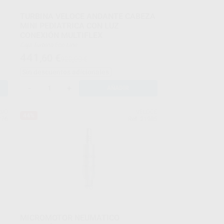
TURBINA VELOCE ANDANTE CABEZA
MINI PEDIATRICA CON LUZ
CONEXIÓN MULTIFLEX
Caja Turbina Eco Line
Pasador de boquilla para el mantenimiento de las
441
,60
€
923,00 €
salidas de pulverización
Cepillo dental para el mantenimiento del husillo
Sin descuentos adicionales
Herramientas de lubricación para el mantenimiento
del cartucho y del eje
-
+
AÑADIR
AVO
VELOCE
44%
276
Ref. 21985
MICROMOTOR NEUMATICO