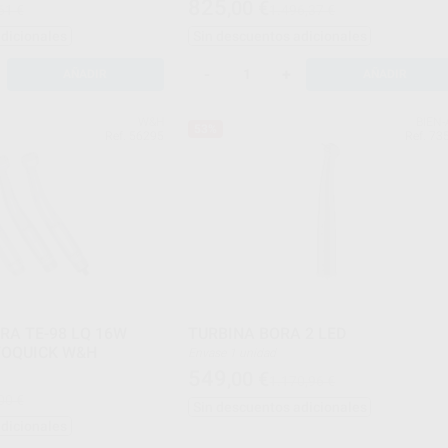
825
,00
€
61 €
1.496,37 €
M33ES.
ta ES6.
adicionales
Sin descuentos adicionales
CE.Unidad de venta: Unidad
-
+
AÑADIR
AÑADIR
W&H
BIEN-
53%
Ref. 56295
Ref. 73
 TE-98 LQ 16W
TURBINA BORA 2 LED
TOQUICK W&H
Envase 1 unidad
549
,00
€
1.170,96 €
00 €
Sin descuentos adicionales
adicionales