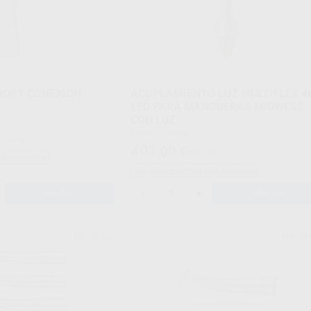
OOST CONEXIÓN
ACOPLAMIENTO LUZ MULTIFLEX 4
LED PARA MANGUERAS MIDWEST
CON LUZ
Envase 1 unidad
4,54 €
401
,00
€
668,00 €
adicionales
Sin descuentos adicionales
-
+
AÑADIR
AÑADIR
NSK
N
Ref. Grupo
Ref. 18