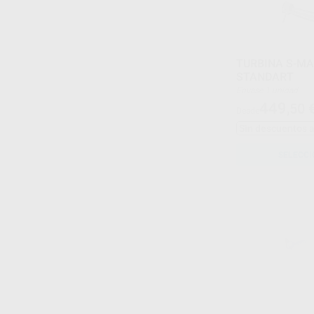
TURBINA S-MA
STANDART
Envase 1 unidad
449
,50
Desde
Sin descuentos 
SELECCI