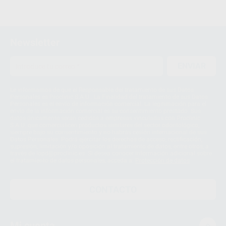
Newsletter
ENVIAR
Le informamos de que el Responsable del tratamiento de sus Datos
Personales es Proclinic S.A.U.. La Finalidad del tratamiento de sus Datos
Personales es el envío de información comercial. La legitimación para el
envío de la información comercial es su consentimiento prestado. Sus
datos únicamente serán cedidos a empresas vinculadas con Proclinic
S.A.U. que comercialicen productos similares del sector odontológico,
siempre bajo su consentimiento y no habrás cesión internacional de sus
Datos Personales. Podrá ejercitar los derechos de acceso, rectificación,
supresión, limitación y/o oposición al tratamiento de datos, entre otros, a
través de lopd@proclinic.es. Si desea conocer información adicional sobre
el tratamiento de datos personales, acceda a:
Protección de datos
CONTACTO
Mi cuenta