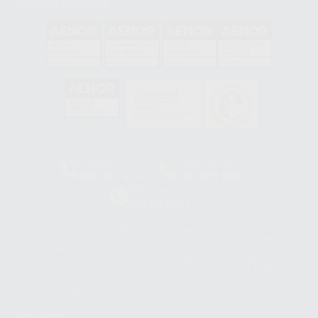
Acreditaciones
GA-2008/0342
SST-0118/2023
ER-0120/1997
GS-0001/2017
HCO-0060/2023
Clínica
Laboratorio
900 393 939
900 800 880
Whatsapp
665 533 087
Los servicios de WhatsApp Business son proporcionados por WhatsApp
Ireland Limited (WhatsApp Ireland). La información que controla WhatsApp
Ireland puede ser transferida a WhatsApp LLC y a Facebook Inc.. Dicha
Transferencia Internacional de Datos ofrece garantías adecuadas al
basarse en la Cláusula Contractual Tipo para la transferencia de datos
personales a terceros países. Puede ampliar la información en el siguiente
enlace:
WhatsApp Business Data Transfer Addendum
.
Síguenos