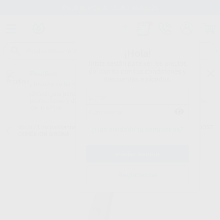
Stock de más de 15.000 productos
¡Hola!
Inicia sesión para ver los precios
del carrito con tus condiciones y
Proclinic
descuentos aplicados.
¿Todavía no tienes nuestra App?
¡Descárgala para ser siempre el primero en conocer nuestras
promociones y descuentos! Disponible en Google Play o App Store.
Google Play
Inicio
/
Equipamiento
/
Rotatorio
/
Turbinas con luz
/
TURBINA T2 BOOST
¿Has olvidado tu contraseña?
CONEXIÓN SIRONA
Registrarme