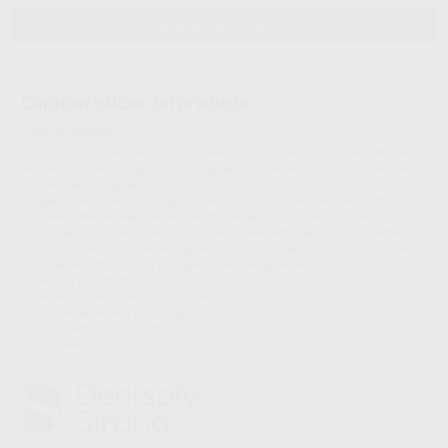
AÑADIR AL CARRITO
Características del producto
Proclinic informa:
La turbina T2 Boost es un instrumento de alta calidad con recubrimiento
de titanio y diseño ergonómico. Pequeña y potente, muy silenciosa gracias
al spray de 4 boquillas.
La gama de turbinas T2 gozan del sistema Protective-Head (PHS), con
bloqueo doble de reabsorción que impide la contaminación interior.
Esterilizable hasta 134ºC, y termodesinfectable. Los rodamientos
cerámicos de alta calidad garantizan su durabilidad. Proporciona la
iluminación óptima para la mejor visibilidad posible.
- Potencia (W): Hasta 23
- Diámetro de la cabeza (mm): Aprox. 11,9
- Altura de la cabeza (mm): Aprox. 13,0
- Peso (gramos): Aprox. 56
- Velocidad (rpm): Aprox. 370,000