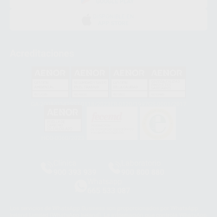
GOOGLE PLAY
DISPONIBLE EN
APP STORE
Acreditaciones
GA-2008/0342
SST-0118/2023
ER-0120/1997
GS-0001/2017
HCO-0060/2023
Clínica
Laboratorio
900 393 939
900 800 880
Whatsapp
665 533 087
Los servicios de WhatsApp Business son proporcionados por WhatsApp
Ireland Limited (WhatsApp Ireland). La información que controla WhatsApp