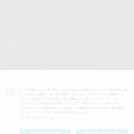
Ireland puede ser transferida a WhatsApp LLC y a Facebook Inc.. Dicha
Transferencia Internacional de Datos ofrece garantías adecuadas al
basarse en la Cláusula Contractual Tipo para la transferencia de datos
personales a terceros países. Puede ampliar la información en el siguiente
enlace:
WhatsApp Business Data Transfer Addendum
.
Síguenos
PROCLINIC S.A.U.
Copyright (c) 2026
Aviso legal
Teléfono:
900 393 939
En el sitio web de Proclinic utilizamos cookies propias y de terceros
E-mail de contacto:
proclinic@proclinic.es
para personalizar la web conforme a tus preferencias, analizar el
uso del sitio web y mostrarte publicidad relacionada con tus
preferencias sobre la base de un perfil elaborado a partir de tus
Condiciones Generales de Contratación
y
Política
hábitos de navegación (por ejemplo, páginas visitadas). Puedes
de privacidad
consultar
aquí
nuestra Política de cookies.
Información Corporativa
Configurar Cookies
Política de Cookies
ACEPTAR TODAS
DENEGAR TODAS