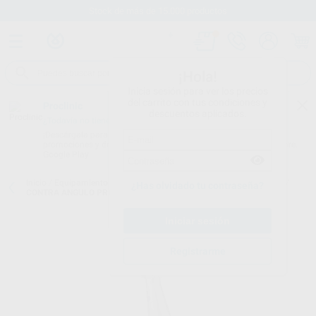
Stock de más de 15.000 productos
¡Hola!
Inicia sesión para ver los precios
del carrito con tus condiciones y
Proclinic
descuentos aplicados.
¿Todavía no tienes nuestra App?
¡Descárgala para ser siempre el primero en conocer nuestras
promociones y descuentos! Disponible en Google Play o App Store.
Google Play
Inicio
/
Equipamiento
/
Rotatorio
/
Contra-ángulos 1:1(azul) con luz
/
¿Has olvidado tu contraseña?
CONTRA ANGULO PRIMA CON LUZ ANILLO AZUL 1:1
Registrarme