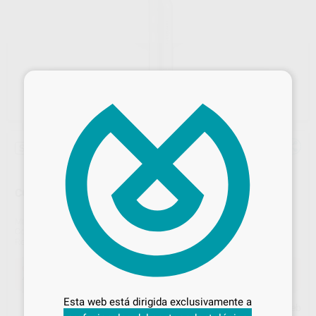
×
Sin descuentos adicionales
CONTRA ANGULO PRIMA CON LUZ ANILLO AZUL 1:1
Marca
BIEN-AIR
Contenido
1 unidad
Ref. Proclinic
82258
Ref. fabricante
1601236-001
Desbloquea todas tus ventajas
Oferta
419,00 €
Comprando
1 unidad
te ahorras el
42%
Inicia sesión
para disfrutar de todos
Esta web está dirigida exclusivamente a
tus
descuentos y condiciones
Precio web