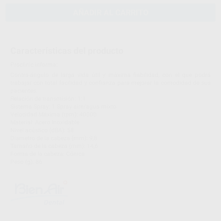
AÑADIR AL CARRITO
Características del producto
Proclinic informa:
Contra-ángulo de larga vida útil y máxima fiabilidad, con el que podrá
trabajar con total facilidad y confianza para mejorar la comodidad de sus
pacientes.
Relación de transmisión: 1:1
Sistema Spray: 1 Spray aire/agua mixto
Velocidad Máxima (rpm): 40000
Material: Acero Inoxidable
Nivel acústico (dBA): 58
Diametro de la cabeza (mm): 9,8
Tamaño de la cabeza (mm): 14,6
Forma de la cabeza: Cónica
Peso (g): 86