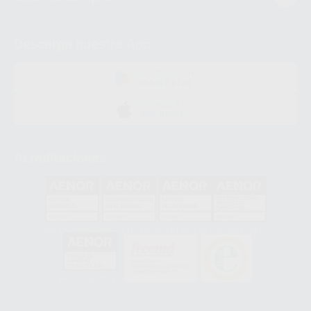
Descarga nuestra App
DISPONIBLE EN
GOOGLE PLAY
DISPONIBLE EN
APP STORE
Acreditaciones
GA-2008/0342
SST-0118/2023
ER-0120/1997
GS-0001/2017
HCO-0060/2023