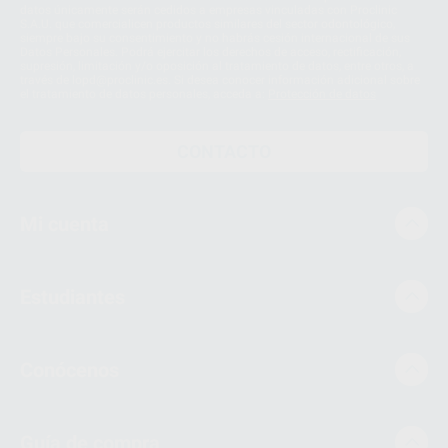
datos únicamente serán cedidos a empresas vinculadas con Proclinic
S.A.U. que comercialicen productos similares del sector odontológico,
siempre bajo su consentimiento y no habrás cesión internacional de sus
Datos Personales. Podrá ejercitar los derechos de acceso, rectificación,
supresión, limitación y/o oposición al tratamiento de datos, entre otros, a
través de lopd@proclinic.es. Si desea conocer información adicional sobre
el tratamiento de datos personales, acceda a:
Protección de datos
CONTACTO
Mi cuenta
Estudiantes
Conócenos
Guía de compra