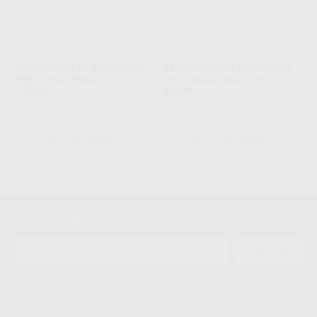
GENERADOR DE RAYOS X RX
GENERADOR DE RAYOS X RX
PROX BASE BRAZO DE
PROX BASE BRAZO DE
772MM
899MM
PLANMECA
|
Ref. Z76282
PLANMECA
|
Ref. Z56278
SOLICITAR OFERTA
SOLICITAR OFERTA
1
Newsletter
ENVIAR
Le informamos de que el Responsable del tratamiento de sus Datos
Personales es Proclinic S.A.U.. La Finalidad del tratamiento de sus Datos
Personales es el envío de información comercial. La legitimación para el
envío de la información comercial es su consentimiento prestado. Sus