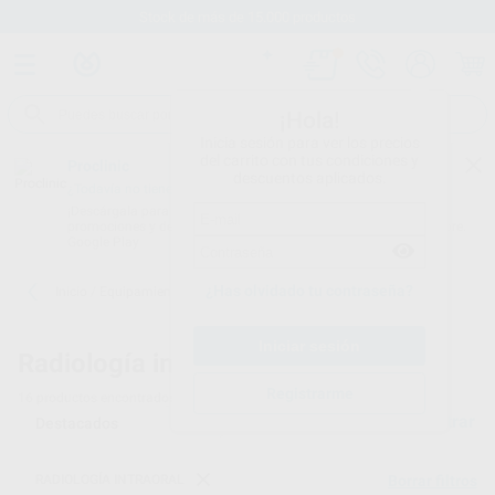
Stock de más de 15.000 productos
¡Hola!
Inicia sesión para ver los precios
del carrito con tus condiciones y
Proclinic
descuentos aplicados.
¿Todavía no tienes nuestra App?
¡Descárgala para ser siempre el primero en conocer nuestras
promociones y descuentos! Disponible en Google Play o App Store.
Google Play
¿Has olvidado tu contraseña?
Inicio
/
Equipamiento
/
Radiología intraoral
/
Rayos x intraoral
Radiología intraoral -
Rayos X intraoral
Registrarme
16
productos encontrados
Filtrar
RADIOLOGÍA INTRAORAL
Borrar filtros