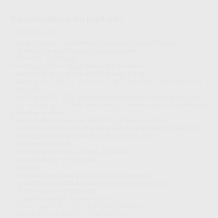
Características del producto
Proclinic informa:
• Uso de los puntos de anclaje de Trophy Irix (y Gendex Oralix AC)
• Sin impacto en el entorno de consulta existente
• Instalación simplificada
• Tecnología CC (tecnología de muy alta frecuencia)
- Reducción de dosis (hasta un 30%) gracias a la VHF
- Mejor control de los parámetros de exposición: reproducibilidad y
uniformidad
• Opción entre 60 ó 70 kV para imágenes de alto contraste o alta latitud
• Un nivel de mA (7 mA): simplificación, menor tiempo de exposición,
prevención de errores
• Nueva interfaz fácil de usar, intuitiva y a prueba de errores
• Ajuste más sencillo y a prueba e errores de los parámetros de exposición
• Visualización de la dosis después de cada exposición
• Mejor mantenimiento
Temporizador múltiples funciónes de usuario:
• Configuración de la exposición
- 60 / 70 kV
- 3 tamaños de paciente: niño, adulto y adulto grande.
- 3 modos preestáblecidos: placa de fósforo/digital/película
- 1 modo manual > temporizador
- 1 rueda de selección de diente intuitiva:
- incisivo / premolar / molar - maxilar o mandíbula
- Aleta de mordida anterior / posterior, oclusal