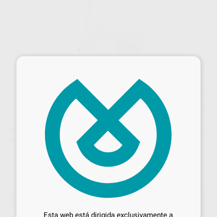
×
GENERADOR DE RAYOS X INTRAORAL CS 2200 IRIX RX
GENERADOR INTRAORAL
Marca
CARESTREAM
Contenido
1 unidad
Ref. Proclinic
35477
Ref. fabricante
5321880
Desbloquea todas tus ventajas
Inicia sesión
para disfrutar de todos
Esta web está dirigida exclusivamente a