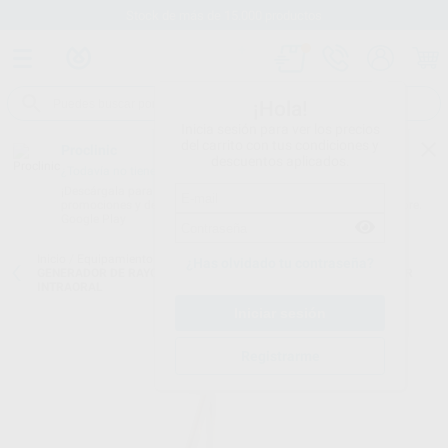
Stock de más de 15.000 productos
¡Hola!
Inicia sesión para ver los precios
del carrito con tus condiciones y
Proclinic
descuentos aplicados.
¿Todavía no tienes nuestra App?
¡Descárgala para ser siempre el primero en conocer nuestras
promociones y descuentos! Disponible en Google Play o App Store.
Google Play
Inicio
/
Equipamiento
/
Radiología intraoral
/
Rayos x intraoral
/
¿Has olvidado tu contraseña?
GENERADOR DE RAYOS X INTRAORAL CS 2200 IRIX RX GENERADOR
INTRAORAL
Registrarme