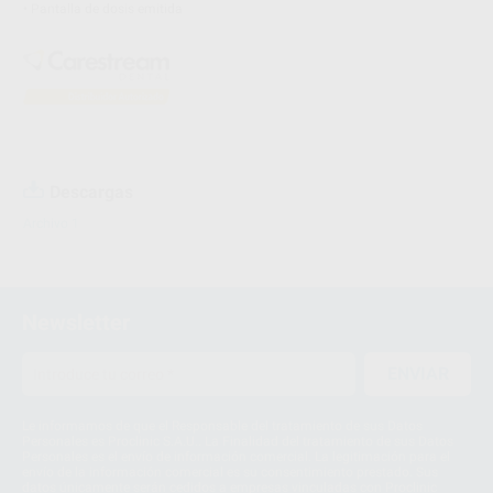
• Pantalla de dosis emitida
Descargas
Archivo 1
Newsletter
ENVIAR
Le informamos de que el Responsable del tratamiento de sus Datos
Personales es Proclinic S.A.U.. La Finalidad del tratamiento de sus Datos
Personales es el envío de información comercial. La legitimación para el
envío de la información comercial es su consentimiento prestado. Sus
datos únicamente serán cedidos a empresas vinculadas con Proclinic