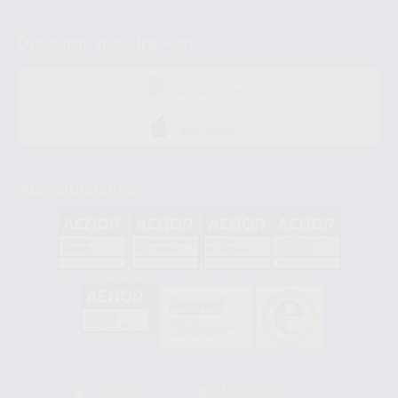
Descarga nuestra App
DISPONIBLE EN
GOOGLE PLAY
DISPONIBLE EN
APP STORE
Acreditaciones
GA-2008/0342
SST-0118/2023
ER-0120/1997
GS-0001/2017
HCO-0060/2023
Clínica
Laboratorio