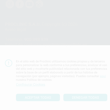
PROCLINIC S.A.U.
Copyright (c) 2026
Aviso legal
Teléfono:
900 393 939
E-mail de contacto:
proclinic@proclinic.es
Condiciones Generales de Contratación
y
Política
de privacidad
En el sitio web de Proclinic utilizamos cookies propias y de terceros
Información Corporativa
para personalizar la web conforme a tus preferencias, analizar el uso
del sitio web y mostrarte publicidad relacionada con tus preferencias
Política de Cookies
sobre la base de un perfil elaborado a partir de tus hábitos de
navegación (por ejemplo, páginas visitadas). Puedes consultar
aquí
nuestra Política de cookies.
SUBIR
Configurar Cookies
ACEPTAR TODAS
DENEGAR TODAS