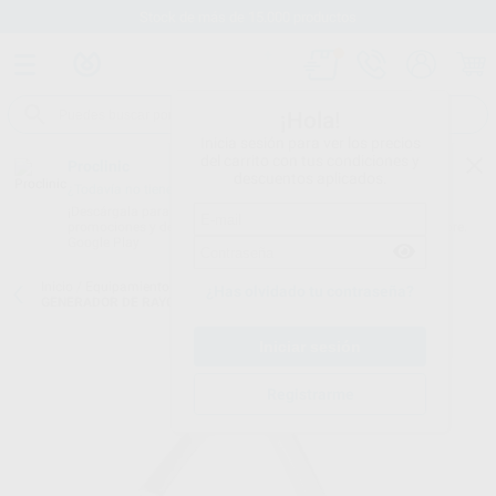
Stock de más de 15.000 productos
¡Hola!
Inicia sesión para ver los precios
del carrito con tus condiciones y
Proclinic
descuentos aplicados.
¿Todavía no tienes nuestra App?
¡Descárgala para ser siempre el primero en conocer nuestras
promociones y descuentos! Disponible en Google Play o App Store.
Google Play
Inicio
/
Equipamiento
/
Radiología intraoral
/
Rayos x intraoral
/
¿Has olvidado tu contraseña?
GENERADOR DE RAYOS X RX PROX BASE BRAZO DE 645MM
Registrarme