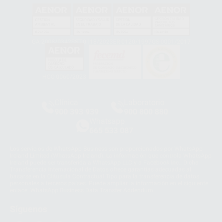
GA-2008/0342
SST-0118/2023
ER-0120/1997
GS-0001/2017
HCO-0060/2023
Clínica
Laboratorio
900 393 939
900 800 880
Whatsapp
665 533 087
Los servicios de WhatsApp Business son proporcionados por WhatsApp
Ireland Limited (WhatsApp Ireland). La información que controla WhatsApp
Ireland puede ser transferida a WhatsApp LLC y a Facebook Inc.. Dicha
Transferencia Internacional de Datos ofrece garantías adecuadas al
basarse en la Cláusula Contractual Tipo para la transferencia de datos
personales a terceros países. Puede ampliar la información en el siguiente
enlace:
WhatsApp Business Data Transfer Addendum
.
Síguenos