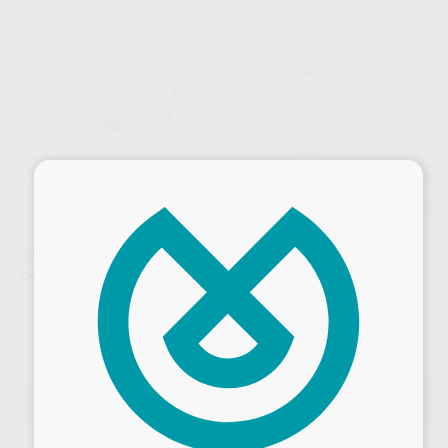
×
GENERADOR DE RAYOS X RX PROX BASE BRAZO DE
645MM
Marca
PLANMECA
Contenido
1 unidad
Ref. Proclinic
Z56277
Ref. fabricante
Z56277
Desbloquea todas tus ventajas