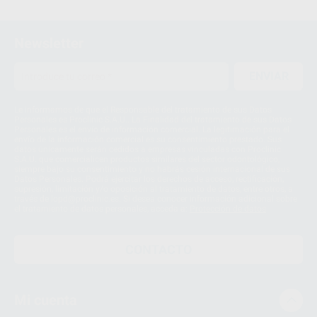
Newsletter
ENVIAR
Le informamos de que el Responsable del tratamiento de sus Datos
Personales es Proclinic S.A.U.. La Finalidad del tratamiento de sus Datos
Personales es el envío de información comercial. La legitimación para el
envío de la información comercial es su consentimiento prestado. Sus
datos únicamente serán cedidos a empresas vinculadas con Proclinic
S.A.U. que comercialicen productos similares del sector odontológico,
siempre bajo su consentimiento y no habrás cesión internacional de sus
Datos Personales. Podrá ejercitar los derechos de acceso, rectificación,
supresión, limitación y/o oposición al tratamiento de datos, entre otros, a
través de lopd@proclinic.es. Si desea conocer información adicional sobre
el tratamiento de datos personales, acceda a:
Protección de datos
CONTACTO
Mi cuenta