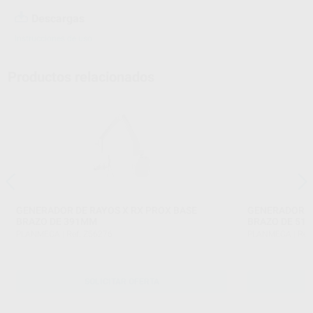
Descargas
Instrucciones de uso
Productos relacionados
GENERADOR DE RAYOS X RX PROX BASE
GENERADOR D
BRAZO DE 391MM
BRAZO DE 51
PLANMECA
|
Ref. Z56276
PLANMECA
|
Ref
SOLICITAR OFERTA