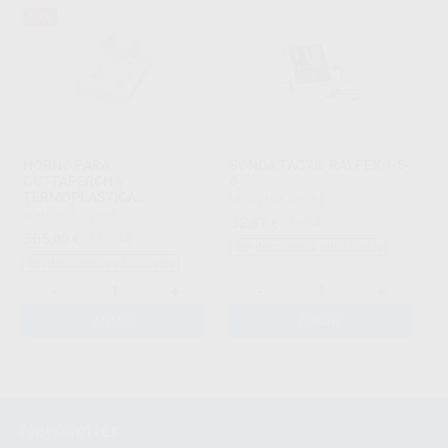
50%
HORNO PARA
SONDA TACTIL RAYPEX 4-5-
GUTTAPERCHA
6
TERMOPLASTICA
VDW
|
Ref. 98881
GUTTAFUSION
VDW
|
Ref. 12596
32
,87
€
34,60 €
365
,00
€
733,00 €
Sin descuentos adicionales
Sin descuentos adicionales
-
+
-
+
AÑADIR
AÑADIR
1
Newsletter