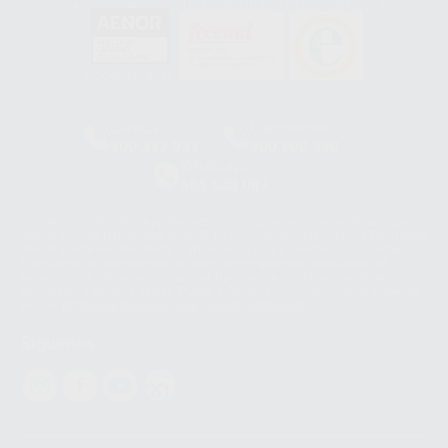
GA-2008/0342
SST-0118/2023
ER-0120/1997
GS-0001/2017
HCO-0060/2023
Clínica
Laboratorio
900 393 939
900 800 880
Whatsapp
665 533 087
Los servicios de WhatsApp Business son proporcionados por WhatsApp
Ireland Limited (WhatsApp Ireland). La información que controla WhatsApp
Ireland puede ser transferida a WhatsApp LLC y a Facebook Inc.. Dicha
Transferencia Internacional de Datos ofrece garantías adecuadas al
basarse en la Cláusula Contractual Tipo para la transferencia de datos
personales a terceros países. Puede ampliar la información en el siguiente
enlace:
WhatsApp Business Data Transfer Addendum
.
Síguenos