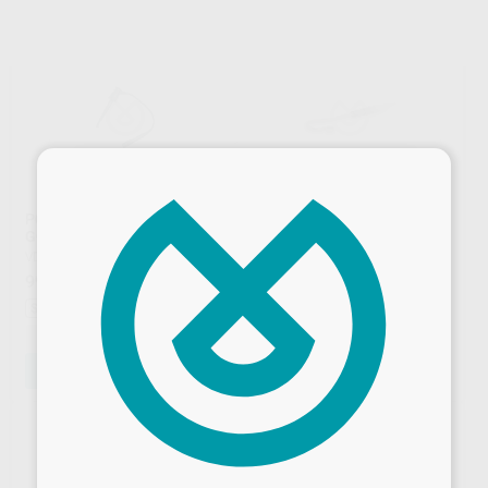
×
PORTALIMAS PARA MOTOR
CLIP LABIAL (5U) PARA
GOLD
GOLD
VDW
|
Ref. 96898
VDW
|
Ref. 86677
99
97
,94
€
,95
€
Sin descuentos adicionales
-
+
-
+
AÑADIR
AÑADIR
Desbloquea todas tus ventajas