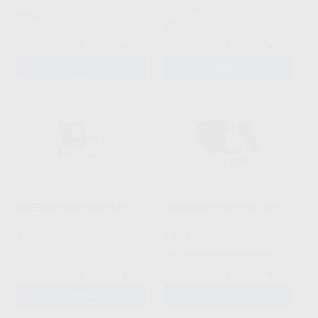
VDW
|
Ref. 98878
84
,43
€
80
,38
€
-
+
-
+
AÑADIR
AÑADIR
BATERIA PARA RAYPEX 6
CARGADOR PARA RAYPEX 6
VDW
|
Ref. 98876
VDW
|
Ref. 98879
45
48
,70
€
,93
€
Sin descuentos adicionales
-
+
-
+
AÑADIR
AÑADIR