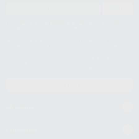
ENVIAR
Le informamos de que el Responsable del tratamiento de sus Datos
Personales es Proclinic S.A.U.. La Finalidad del tratamiento de sus Datos
Personales es el envío de información comercial. La legitimación para el
envío de la información comercial es su consentimiento prestado. Sus
datos únicamente serán cedidos a empresas vinculadas con Proclinic
S.A.U. que comercialicen productos similares del sector odontológico,
siempre bajo su consentimiento y no habrás cesión internacional de sus
Datos Personales. Podrá ejercitar los derechos de acceso, rectificación,
supresión, limitación y/o oposición al tratamiento de datos, entre otros, a
través de lopd@proclinic.es. Si desea conocer información adicional sobre
el tratamiento de datos personales, acceda a:
Protección de datos
CONTACTO
Mi cuenta
Estudiantes