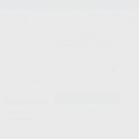
Stock de más de 15.000 productos
¡Hola!
Inicia sesión para ver los precios
del carrito con tus condiciones y
Proclinic
descuentos aplicados.
¿Todavía no tienes nuestra App?
¡Descárgala para ser siempre el primero en conocer nuestras
promociones y descuentos! Disponible en Google Play o App Store.
Google Play
¿Has olvidado tu contraseña?
Inicio
/
Equipamiento
Equipamiento dental
Registrarme
10
productos encontrados
Filtrar
VDW
Borrar filtros