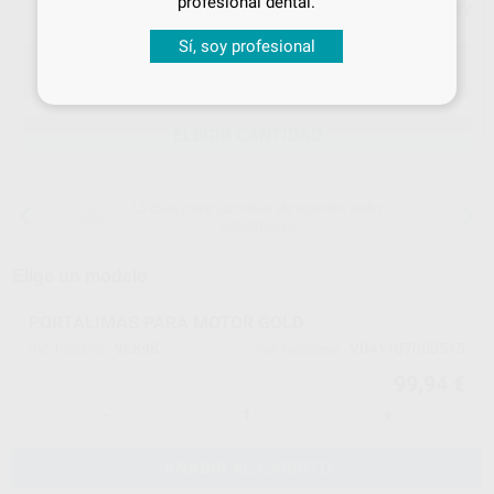
profesional dental.
Precio con IVA incluido 120,93 €
Sí, soy profesional
ELEGIR CANTIDAD
15 días para cambiar de opinión salvo
anestesias
Elige un modelo
PORTALIMAS PARA MOTOR GOLD
96898
V041107000515
Ref. Proclinic
Ref. fabricante
99,94 €
-
+
AÑADIR AL CARRITO