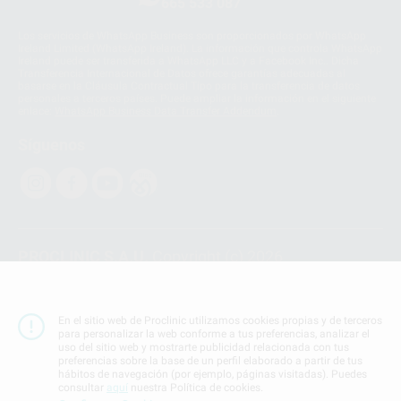
665 533 087
Los servicios de WhatsApp Business son proporcionados por WhatsApp
Ireland Limited (WhatsApp Ireland). La información que controla WhatsApp
Ireland puede ser transferida a WhatsApp LLC y a Facebook Inc.. Dicha
Transferencia Internacional de Datos ofrece garantías adecuadas al
basarse en la Cláusula Contractual Tipo para la transferencia de datos
personales a terceros países. Puede ampliar la información en el siguiente
enlace:
WhatsApp Business Data Transfer Addendum
.
Síguenos
PROCLINIC S.A.U.
Copyright (c) 2026
Aviso legal
Teléfono:
900 393 939
En el sitio web de Proclinic utilizamos cookies propias y de terceros
E-mail de contacto:
proclinic@proclinic.es
para personalizar la web conforme a tus preferencias, analizar el
uso del sitio web y mostrarte publicidad relacionada con tus
preferencias sobre la base de un perfil elaborado a partir de tus
Condiciones Generales de Contratación
y
Política
hábitos de navegación (por ejemplo, páginas visitadas). Puedes
de privacidad
consultar
aquí
nuestra Política de cookies.