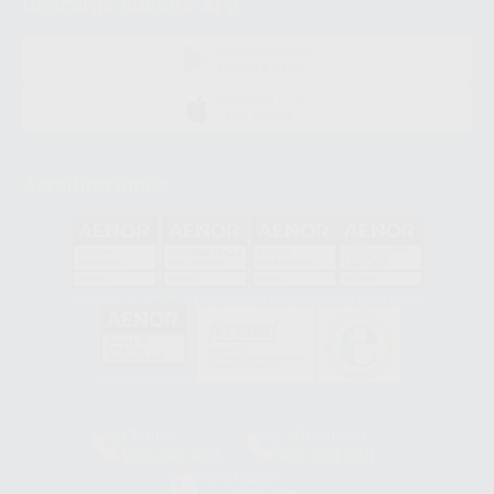
Descarga nuestra App
DISPONIBLE EN
GOOGLE PLAY
DISPONIBLE EN
APP STORE
Acreditaciones
GA-2008/0342
SST-0118/2023
ER-0120/1997
GS-0001/2017
HCO-0060/2023
Clínica
Laboratorio
900 393 939
900 800 880
Whatsapp