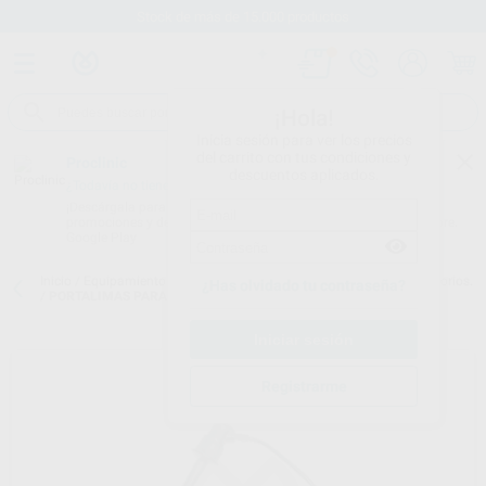
Stock de más de 15.000 productos
¡Hola!
Inicia sesión para ver los precios
del carrito con tus condiciones y
Proclinic
descuentos aplicados.
¿Todavía no tienes nuestra App?
¡Descárgala para ser siempre el primero en conocer nuestras
promociones y descuentos! Disponible en Google Play o App Store.
Google Play
Inicio
/
Equipamiento
/
Endodoncia
/
Localizadores de ápices. accesorios.
¿Has olvidado tu contraseña?
/
PORTALIMAS PARA MOTOR GOLD
Registrarme