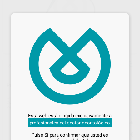
×
Sin descuentos adicionales
PORTALIMAS PARA MOTOR GOLD
Marca
VDW
Desbloquea todas tus ventajas
Contenido
2 unidades
Ref. Proclinic
96898
Ref. fabricante
V041107000515
Inicia sesión
para disfrutar de todos
Esta web está dirigida exclusivamente a
tus
descuentos y condiciones
profesionales del sector odontológico
Precio web
especiales
99
,94
€
Pulse Sí para confirmar que usted es
¡Iniciar sesión!