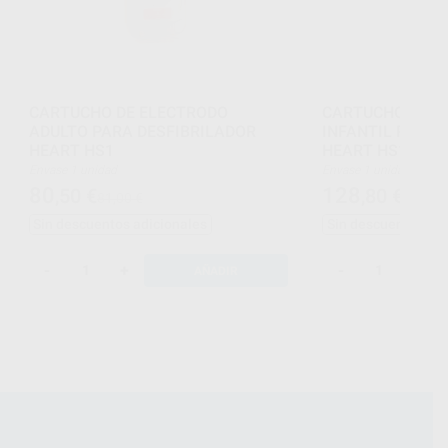
CARTUCHO DE ELECTRODO
CARTUCHO DE E
ADULTO PARA DESFIBRILADOR
INFANTIL PARA 
HEART HS1
HEART HS1
Envase 1 unidad
Envase 1 unidad
80
128
,50
€
,80
€
81,00 €
135,24
Sin descuentos adicionales
Sin descuentos adi
-
+
-
+
AÑADIR