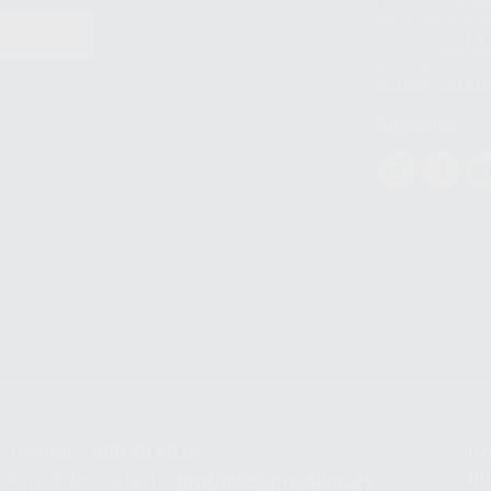
Los servicios de W
(WhatsApp Ireland)
EN
WhatsApp LLC y a F
E
garantías adecuadas
datos personales a 
WhatsApp Busines
Síguenos
Teléfono:
900 393 939
Co
pr
E-mail de contacto:
proclinic@proclinic.es