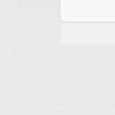
DESFIBRILADOR HEARTSART HS1 ADULTO + 4
MANTENIMIENTO
894456
OTP-HS1-F4-AD
Ref. Proclinic
Ref. fabricante
Inicia 
Características del producto
Proclinic informa:
• Desfibrilador semiautomático de fácil manejo botón de encen
• Indicadores verbales sonoras que guían al reanimador durante
• Señales metronómicas indican el ritmo correcto durante la
funcionamiento del dispositivo, bajo nivel de baterías, etc
• Alarma acústica de detección de movimiento y respiración.
• Realiza autodiagnósticos diarios y mensuales para que siempr
• Adecuado para la desfibrilación en adultos y niños.