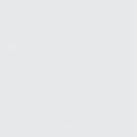
hatsApp Business son proporcionados por WhatsApp Ireland Limited
. La información que controla WhatsApp Ireland puede ser transferida a
acebook Inc.. Dicha Transferencia Internacional de Datos ofrece
 al basarse en la Cláusula Contractual Tipo para la transferencia de
terceros países. Puede ampliar la información en el siguiente enlace:
s Data Transfer Addendum
.
ndiciones Generales de Contratación
y
Política de
ivacidad