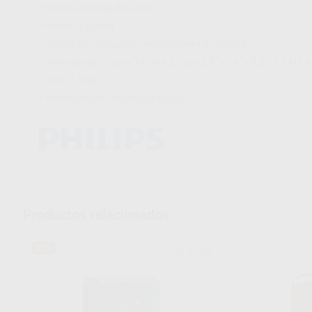
• Batería de larga duración.
• Idioma: Español
• Cuenta con todas las certificaciones de calidad.
• Dimensiones: 7 cm x 19 cm x 21 cm (2,8 ̋ x 7,4 ̋ x 8,3 ̋) F x Al x A
• Peso: 1,5 kg
• Mantenimiento Anual por 4 años
Productos relacionados
PHILIPS
37%
Ref. 97965