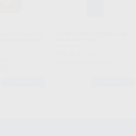
CION ANTI GOLPES
BATERIA PARA DESFIBRILADOR
RA DESFIBRILADOR
HEART HS1 Y FRX
Envase 1 unidad
193
,20
€
202,86 €
00 €
Sin descuentos adicionales
adicionales
-
+
AÑADIR
AÑADIR