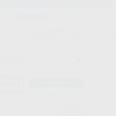
900 393 939
Envíos gratuitos desde 110€
Llama GRATIS a Clínica
Carrito mágico
UDIANTES
FOLLETOS
FORMACIONES
¡Hola!
Inicia sesión para ver los precios
del carrito con tus condiciones y
descuentos aplicados.
escuentos adicionales
¿Has olvidado tu contraseña?
FIBRILADOR HEARTSART HS1
LTO + 4 AÑOS DE
TENIMIENTO
Registrarme
PHILIPS
Ref. Proclinic
894456
do
1 unidad
Ref. fabricante
OTP-HS1-F4-AD