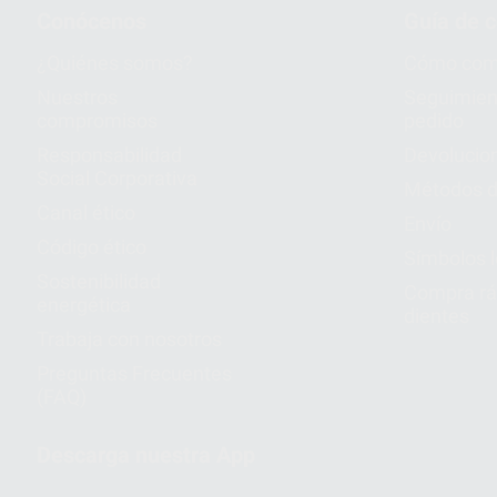
Conócenos
Guía de 
¿Quiénes somos?
Cómo com
Nuestros
Seguimien
compromisos
pedido
Responsabilidad
Devolucio
Social Corporativa
Métodos d
Canal ético
Envío
Código ético
Símbolos 
Sostenibilidad
Compra rá
energética
dientes
Trabaja con nosotros
Preguntas Frecuentes
(FAQ)
Descarga nuestra App