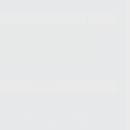
ENVIAR
ue el Responsable del tratamiento de sus Datos Personales es Proclinic
d del tratamiento de sus Datos Personales es el envío de información
imación para el envío de la información comercial es su consentimiento
s únicamente serán cedidos a empresas vinculadas con Proclinic S.A.U.
roductos similares del sector odontológico, siempre bajo su
 habrás cesión internacional de sus Datos Personales. Podrá ejercitar los
 rectificación, supresión, limitación y/o oposición al tratamiento de datos,
és de lopd@proclinic.es. Si desea conocer información adicional sobre el
os personales, acceda a:
Protección de datos
CONTACTO
Laboratorio
Whatsapp
39
900 800 880
665 533 087