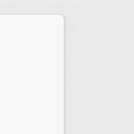
1.199,00 €
Comprando
1 unidad
te ahorras el
46%
×
Precio web
-46%
¡Mejor oferta!
1.199
,00
€
00,00 €
Precio con IVA incluido 1.450,79 €
ELEGIR CANTIDAD
15 días para cambiar de opinión salvo anestesias