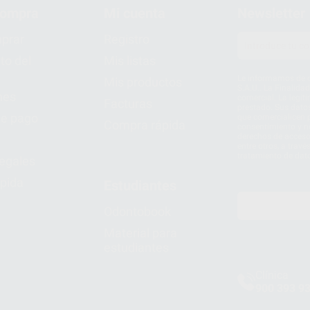
compra
Mi cuenta
Newsletter
prar
Registro
to del
Mis listas
Le informamos de q
Mis productos
S.A.U.. La Finalida
nes
comercial. La legit
Facturas
prestado. Sus dato
e pago
que comercialicen p
Compra rápida
consentimiento y no
derechos de acceso,
entre otros, a trav
tratamiento de dat
legales
pida
Estudiantes
Odontobook
Material para
estudiantes
Clínica
900 393 9