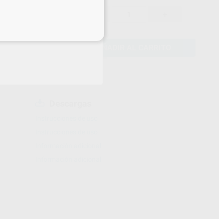
1.199,00 €
%
-
+
eciales
AÑADIR AL CARRITO
Descargas
Instrucciones de uso
Instrucciones de uso
Información adicional
Información adicional