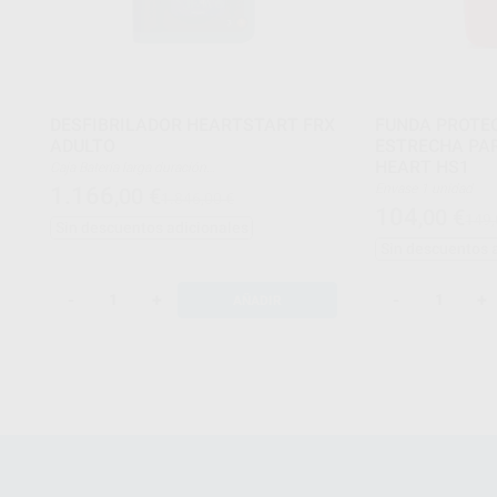
DESFIBRILADOR HEARTSTART FRX
FUNDA PROTEC
ADULTO
ESTRECHA PA
HEART HS1
Caja Batería larga duración
• Electrodos de adulto pre-conectados y auto
Envase 1 unidad
1.166
,00
€
1.846,00 €
check
104
,00
€
• Tarjeta de referencia rápida
149,
Sin descuentos adicionales
• Manual de usuarioD
• 8 años de garantía PHILIPS.
Sin descuentos 
-
+
-
+
AÑADIR