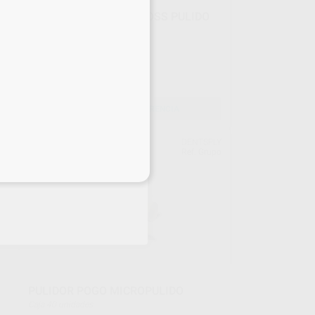
REPOSICIÓN OPTRAGLOSS PULIDO
FINAL COMPOSITE
Envase 10 unidades
70
,35
€
SELECCIONAR REFERENCIA
NTA
DENTSPLY
upo
Ref. Grupo
eciales
PULIDOR POGO MICROPULIDO
Caja 40 unidades