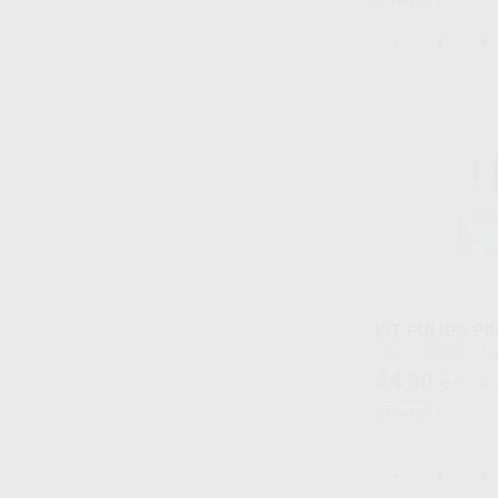
Oferta
-
+
KIT PULIDO PR
Caja 7 unidades (4 puntas grises + 1 punta amarilla
+ 1 fresa de pieza d
44
,30
€
48,96 
Oferta
-
+