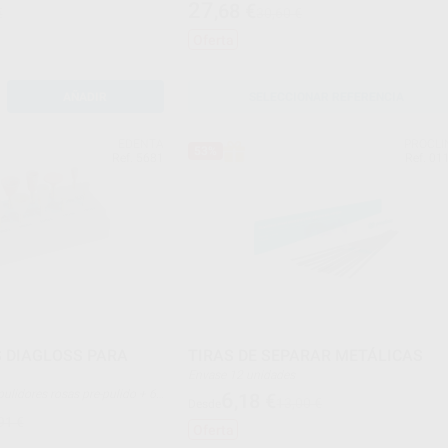
27
,68
€
€
30,60 €
Oferta
AÑADIR
SELECCIONAR REFERENCIA
EDENTA
PROCLI
53%
Ref. 5681
Ref. 01
S DIAGLOSS PARA
TIRAS DE SEPARAR METÁLICAS
Envase 12 unidades
6
,18
€
13,00 €
Desde
lido final (formas: punta
91 €
ña, copa grande, copa pequeña,
Oferta