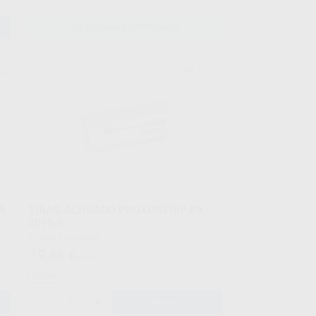
SELECCIONAR REFERENCIA
NTA
INTENSIV
233
Ref. 22910
A
TIRAS ACABADO PROXOSTRIP PX
4015/6
Envase 6 unidades
79
,66
€
88,04 €
Oferta
-
+
AÑADIR