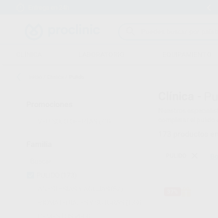
Entrega en 24h
15 días para cambiar de opinión
CLÍNICA
LABORATORIO
EQUIPAMIENTO
Inicio
/
Clínica
/
Pulido
Clínica -
Pu
Promociones
Nuestros especialis
completar el pulido
VER SOLO OFERTAS
(70)
173
productos e
Familia
PULIDO
Bo
PULIDO
(173)
ANESTESIAS Y AGUJAS
(52)
37%
BIOMATERIALES Y SUTURAS
(139)
CEMENTOS
(483)