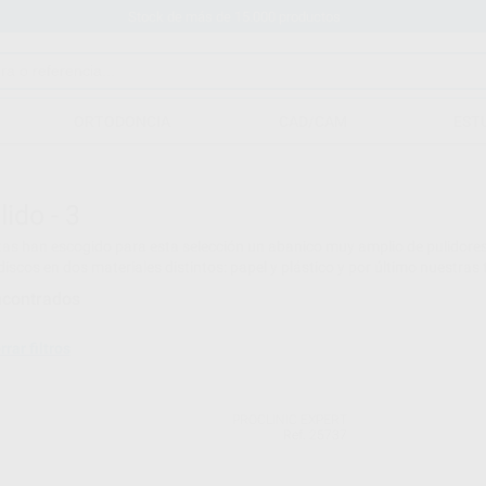
Stock de más de 15.000 productos
ORTODONCIA
CAD/CAM
EST
lido - 3
tas han escogido para esta selección un abanico muy amplio de pulidore
 discos en dos materiales distintos: papel y plástico y por último nuestr
ncontrados
rrar filtros
PROCLINIC EXPERT
Ref. 25737