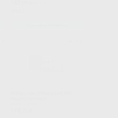
182
,99
€
202,25 €
Oferta
SELECCIONAR REFERENCIA
NIC
IVOCLAR
170
Ref. Grupo
REPOSICIÓN OPTRAGLOSS PRE-
PULIDO CERÁMICA
Envase 10 unidades
118
,75
€