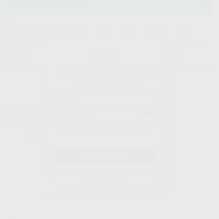
900 393 939
Envíos gratuitos desde 110€
Llama GRATIS a Clínica
Carrito mágico
UDIANTES
FOLLETOS
FORMACIONES
¡Hola!
Inicia sesión para ver los precios
del carrito con tus condiciones y
descuentos aplicados.
s para amalgama, cerámica, prótesis y composite. Y para
as tiras de acabado. ¡Una gama muy completa!
¿Has olvidado tu contraseña?
Ordenar por
Registrarme
BESTDENT
Ref. 98081