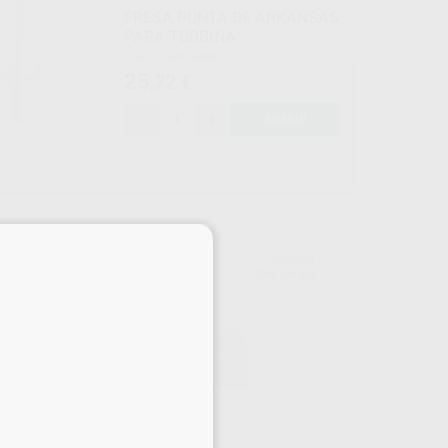
FRESA PUNTA DE ARKANSAS
PARA TURBINA
Caja 10 unidades
25
,72
€
-
+
AÑADIR
×
IRE
IVOCLAR
729
Ref. Grupo