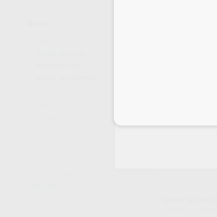
PULIDOR DIAC
SET 342 14 M
Marca
Kit 6 unidades: 3 pulidores rosas prepulido DT-
DCP14m (6184) + 3 pu
57
,98
€
DT-DCP14f (6284)
PROCLINIC
(11)
BESTDENT
(4)
-
+
PROCLINIC EXPERT
(3)
COSMEDENT
(2)
DENTATUS
(1)
Inicia 
DENTSPLY
(7)
DZ
(2)
EDENTA
(23)
EVE
(27)
GARRISON
(3)
Ver más
SHINY SF PUL
Envase 12 unidades