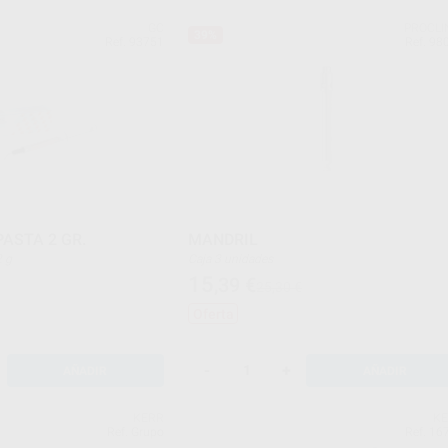
GC
PROCLI
39%
Ref. 93751
Ref. 98
PASTA 2 GR.
MANDRIL
 2 g
Caja 3 unidades
15
,39
€
25,30 €
Oferta
-
+
AÑADIR
AÑADIR
KERR
K
Ref. Grupo
Ref. 16