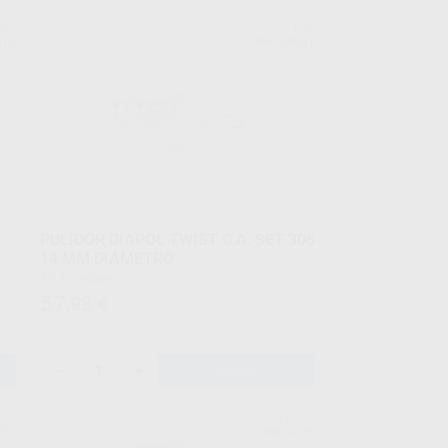
NIC
EVE
079
Ref. 98061
PULIDOR DIAPOL TWIST C.A. SET 306
14 MM DIÁMETRO
Kit 6 unidades
57
,98
€
-
+
AÑADIR
ERR
MICERIUM
750
Ref. 9745