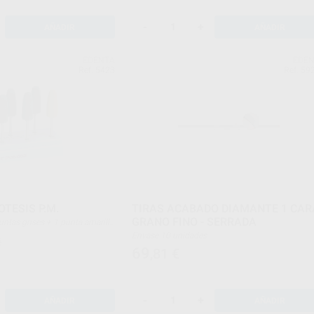
-
+
AÑADIR
AÑADIR
EDENTA
EDE
Ref. 5423
Ref. 59
OTESIS P.M.
TIRAS ACABADO DIAMANTE 1 CAR
GRANO FINO - SERRADA
e mano)
Envase 10 unidades
€
69
,81
€
-
+
AÑADIR
AÑADIR