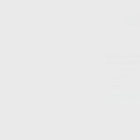
REPOSICIÓN O
EXTRA-GRUES
Envase 100 discos
22
,80
€
42,68 
Oferta
SELECCI