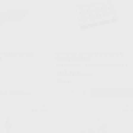
PTIDISC GRANO
OPTIDISC ESTUCHE UNIVERSAL
O
9,6MM 12,6MM
Caja 240 discos + 5 mandriles (30 discos x 3
granos y 2 diámetros)
163
,70
€
€
180,94 €
Oferta
-
+
ONAR REFERENCIA
AÑADIR
EVE
SOLVEN
Ref. Grupo
Ref. 2