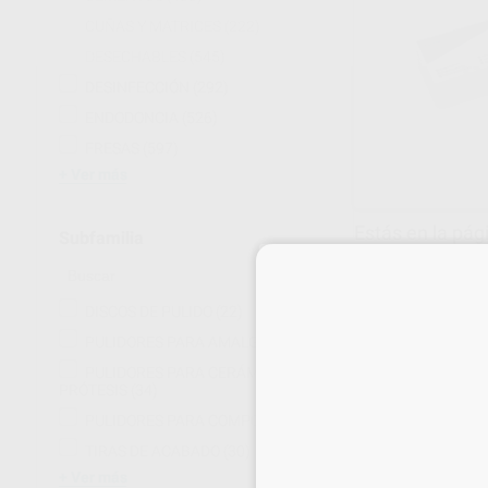
CUÑAS Y MATRICES
(222)
DESECHABLES
(545)
DESINFECCIÓN
(292)
ENDODONCIA
(526)
FRESAS
(597)
Ver más
Estás en la pág
Subfamilia
DISCOS DE PULIDO
(22)
PULIDORES PARA AMALGAMA
(10)
PULIDORES PARA CERÁMICA Y
PRÓTESIS
(34)
PULIDORES PARA COMPOSITE
(77)
TIRAS DE ACABADO
(30)
Ver más