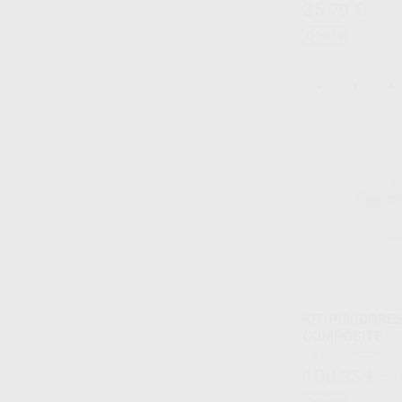
35
,79
€
39,55 
Oferta
-
+
KIT PULIDORE
COMPOSITE
Caja 12 unidades: 6 pulidores rosas pre-pulido + 6
pulidores blancos pu
100
,35
€
110,
grande, punta peque
mini copa, disco)