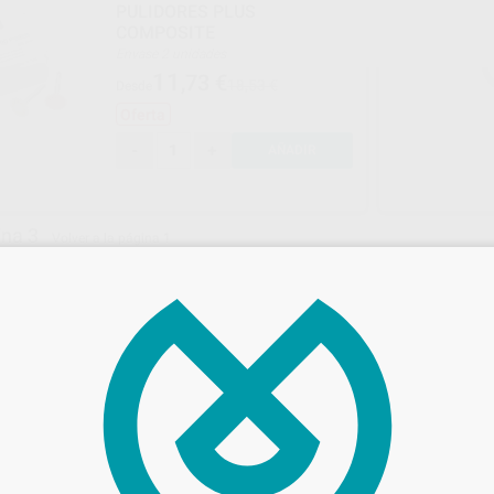
PULIDORES PLUS
COMPOSITE
Envase 2 unidades
11
,73
€
18,53 €
Desde
Oferta
-
+
AÑADIR
ina 3
Volver a la página 1
EVE
MAISON DENTA
Ref. 97542
Ref. 63