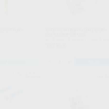
ACOMP PLUS
ESTUCHE INTRODUCCIÓN DISCOS
SOF-LEX POP ON 1980
Kit 240 discos: 120 discos de 12,7 mm (30 de cada
grano: extra finos, fino, medio y grueso) + 120
137
,66
€
discos de 9,5 mm (30 de cada grano: extra finos,
fino, medio y grueso) + 1 mandril C.A.
-
+
ONAR REFERENCIA
AÑADIR
HAGER & WERKEN
KOM
Ref. 56002
Ref. 97