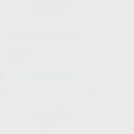
PULIDORES AMALGAMA SHOFU
Caja 12 unidades
34
,39
€
38,01 €
Oferta
SELECCIONAR REFERENCIA
ET
EVE
853
Ref. 25928