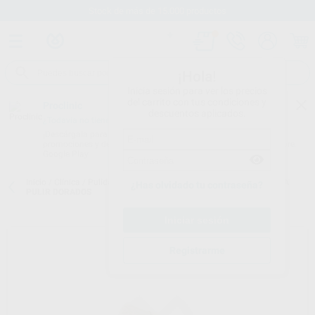
Stock de más de 15.000 productos
¡Hola!
Inicia sesión para ver los precios
del carrito con tus condiciones y
Proclinic
descuentos aplicados.
¿Todavía no tienes nuestra App?
¡Descárgala para ser siempre el primero en conocer nuestras
promociones y descuentos! Disponible en Google Play o App Store.
Google Play
Inicio
/
Clínica
/
Pulido
/
Pulidores para composite
/
CEPILLOS PARA
¿Has olvidado tu contraseña?
PULIR DORADOS
Registrarme