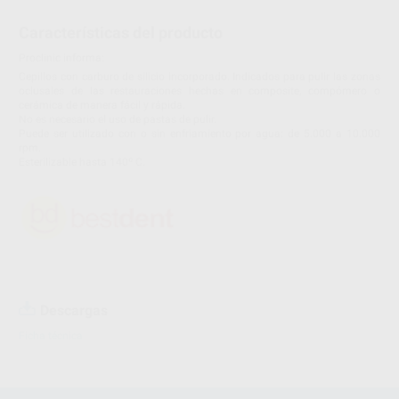
Características del producto
Proclinic informa:
Cepillos con carburo de silicio incorporado. Indicados para pulir las zonas
oclusales de las restauraciones hechas en composite, compómero o
cerámica de manera fácil y rápida.
No es necesario el uso de pastas de pulir.
Puede ser utilizado con o sin enfriamiento por agua: de 5.000 a 10.000
rpm.
Esterilizable hasta 140º C.
Descargas
Ficha técnica