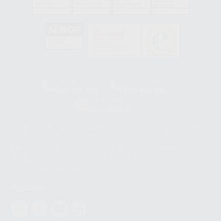
GA-2008/0342
SST-0118/2023
ER-0120/1997
GS-0001/2017
HCO-0060/2023
Clínica
Laboratorio
900 393 939
900 800 880
Whatsapp
665 533 087
Los servicios de WhatsApp Business son proporcionados por WhatsApp
Ireland Limited (WhatsApp Ireland). La información que controla WhatsApp
Ireland puede ser transferida a WhatsApp LLC y a Facebook Inc.. Dicha
Transferencia Internacional de Datos ofrece garantías adecuadas al
basarse en la Cláusula Contractual Tipo para la transferencia de datos
personales a terceros países. Puede ampliar la información en el siguiente
enlace:
WhatsApp Business Data Transfer Addendum
.
Síguenos