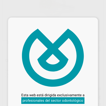
×
CEPILLOS PARA PULIR DORADOS
Marca
BESTDENT
Contenido
10 unidades
Ref. Proclinic
81839
Desbloquea todas tus ventajas
Precio web
Inicia sesión
para disfrutar de todos
59
Esta web está dirigida exclusivamente a
,04
€
tus
descuentos y condiciones
62,15 €
profesionales del sector odontológico
especiales
Precio con IVA incluido 71,44 €