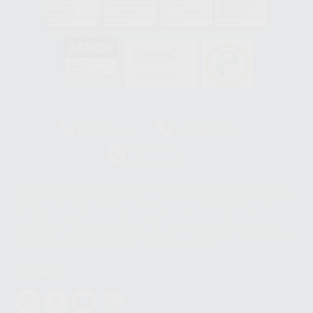
GA-2008/0342
SST-0118/2023
ER-0120/1997
GS-0001/2017
HCO-0060/2023
Clínica
Laboratorio
900 393 939
900 800 880
Whatsapp
665 533 087
Los servicios de WhatsApp Business son proporcionados por WhatsApp
Ireland Limited (WhatsApp Ireland). La información que controla WhatsApp
Ireland puede ser transferida a WhatsApp LLC y a Facebook Inc.. Dicha
Transferencia Internacional de Datos ofrece garantías adecuadas al
basarse en la Cláusula Contractual Tipo para la transferencia de datos
personales a terceros países. Puede ampliar la información en el siguiente
enlace:
WhatsApp Business Data Transfer Addendum
.
Síguenos