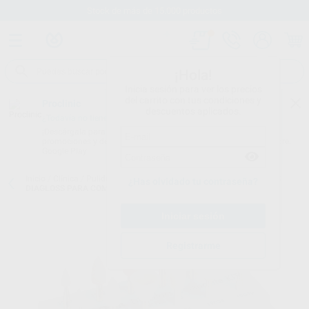
Stock de más de 15.000 productos
¡Hola!
Inicia sesión para ver los precios
del carrito con tus condiciones y
Proclinic
descuentos aplicados.
¿Todavía no tienes nuestra App?
¡Descárgala para ser siempre el primero en conocer nuestras
promociones y descuentos! Disponible en Google Play o App Store.
Google Play
Inicio
/
Clínica
/
Pulido
/
Pulidores para composite
/
KIT PULIDORES
¿Has olvidado tu contraseña?
DIAGLOSS PARA COMPOSITE
Registrarme