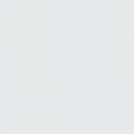
¿Quiénes somos?
Cómo com
Nuestros
Seguimien
compromisos
pedido
Responsabilidad
Devolucio
Social Corporativa
Métodos d
Canal ético
Envío
Código ético
Símbolos 
Sostenibilidad
Compra rá
energética
dientes
Trabaja con nosotros
Preguntas Frecuentes
(FAQ)
Descarga nuestra App
DISPONIBLE EN
DISPONIBLE 