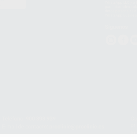
WhatsApp LLC y a F
E
garantías adecuadas
datos personales a 
WhatsApp Busines
Síguenos
Teléfono:
900 393 939
Co
pr
E-mail de contacto:
proclinic@proclinic.es
In