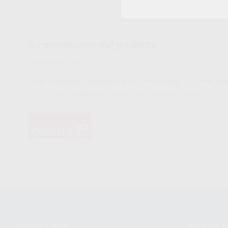
Características del producto
Proclinic informa:
Tiras de acabado y stripping de 147 mm de largo, 3,75 mm de a
1 cara: lados perforados y centro diamantado y serrado para faci
Conócenos
Guía de 