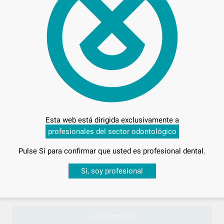
63,
Preci
Entrega en 24h
Esta web está dirigida exclusivamente a
profesionales del sector odontológico
Pulse Sí para confirmar que usted es profesional dental.
CARA -
Desbloquea todas tus ventajas
Sí, soy profesional
sesión
para disfrutar de todos tus
descuentos y condiciones esp
¡Iniciar sesión!