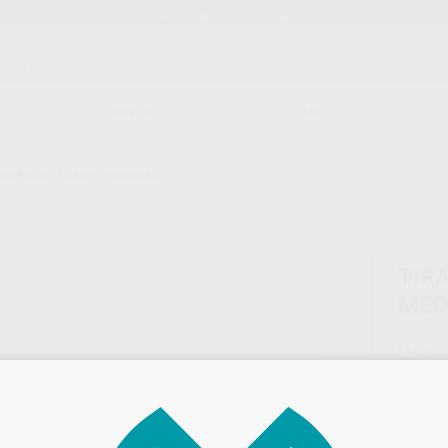
Stock de más de 15.000 productos
ORTODONCIA
CAD/CAM
EST
NO MEDIO 1 CARA - SERRADAS
TIR
MED
Marca
Conteni