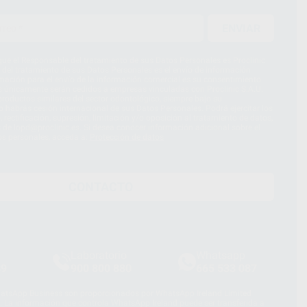
ENVIAR
ue el Responsable del tratamiento de sus Datos Personales es Proclinic
d del tratamiento de sus Datos Personales es el envío de información
imación para el envío de la información comercial es su consentimiento
s únicamente serán cedidos a empresas vinculadas con Proclinic S.A.U.
roductos similares del sector odontológico, siempre bajo su
 habrás cesión internacional de sus Datos Personales. Podrá ejercitar los
 rectificación, supresión, limitación y/o oposición al tratamiento de datos,
és de lopd@proclinic.es. Si desea conocer información adicional sobre el
os personales, acceda a:
Protección de datos
CONTACTO
Laboratorio
Whatsapp
39
900 800 880
665 533 087
hatsApp Business son proporcionados por WhatsApp Ireland Limited
. La información que controla WhatsApp Ireland puede ser transferida a