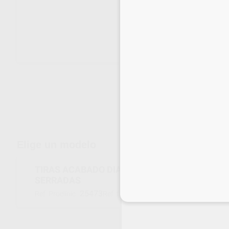
Envíos gratuitos desde 110€
Elige un modelo
TIRAS ACABADO DIAMANTE GRANO MEDIO 1 
SERRADAS
25473
EPXDS3
Inicia 
Ref. Proclinic
Ref. fabricante