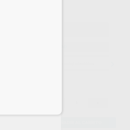
60
,61
€
80 €
o con IVA incluido 73,34 €
ELEGIR CANTIDAD
15 días para cambiar de opinión salvo anestesias
63,80 €
-
+
60,61 €
eciales
AÑADIR AL CARRITO