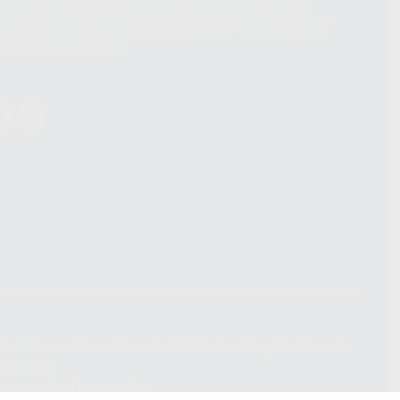
acebook Inc.. Dicha Transferencia Internacional de Datos ofrece
 al basarse en la Cláusula Contractual Tipo para la transferencia de
terceros países. Puede ampliar la información en el siguiente enlace:
s Data Transfer Addendum
.
ndiciones Generales de Contratación
y
Política de
ivacidad
formación Corporativa