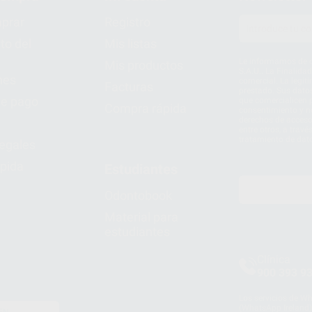
prar
Registro
to del
Mis listas
Le informamos de q
Mis productos
S.A.U.. La Finalida
nes
comercial. La legit
Facturas
prestado. Sus dato
e pago
que comercialicen p
Compra rápida
consentimiento y no
derechos de acceso,
entre otros, a trav
tratamiento de dat
legales
pida
Estudiantes
Odontobook
Material para
estudiantes
Clínica
900 393 9
Los servicios de W
(WhatsApp Ireland)
EN