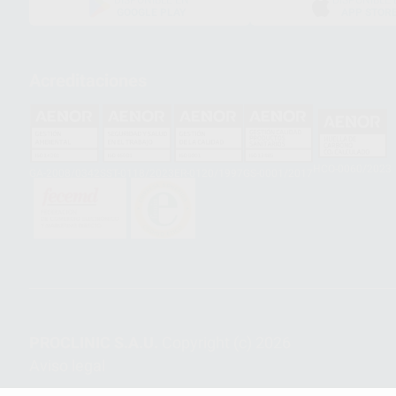
GOOGLE PLAY
APP STOR
Acreditaciones
HCO-0060/2023
GA-2008/0342
SST-0118/2023
ER-0120/1997
GS-0001/2017
PROCLINIC S.A.U.
Copyright (c) 2026
Aviso legal