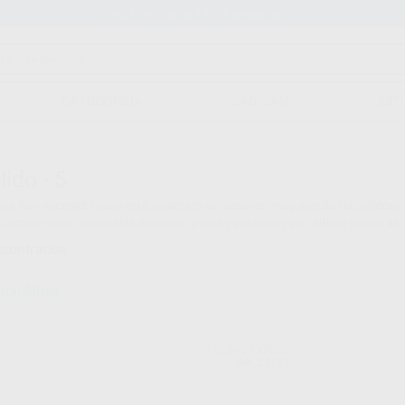
Stock de más de 15.000 productos
ORTODONCIA
CAD/CAM
EST
lido - 5
tas han escogido para esta selección un abanico muy amplio de pulidore
 discos en dos materiales distintos: papel y plástico y por último nuestr
ncontrados
rrar filtros
PROCLINIC EXPERT
Ref. 25737