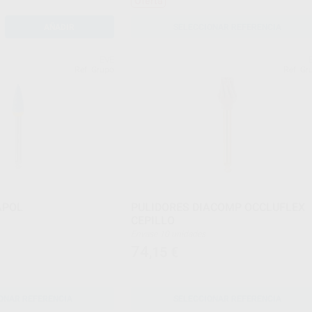
Oferta
AÑADIR
SELECCIONAR REFERENCIA
EVE
Ref. Grupo
Ref. Gr
APOL
PULIDORES DIACOMP OCCLUFLEX
CEPILLO
Envase 10 unidades
74
,15
€
ONAR REFERENCIA
SELECCIONAR REFERENCIA