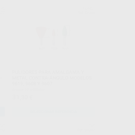
EVE
KOMET
577
Ref. Grupo
PULIDORES PARA AMALGAMA Y
METAL CONTRA-ÁNGULO MODELOS
9619, 9608 Y 9607
Envase 10 unidades
31
,30
€
SELECCIONAR REFERENCIA
EVE
EVE
930
Ref. 98097