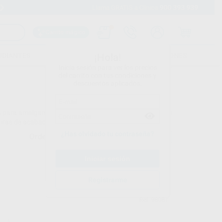
900 393 939
Envíos gratuitos desde 110€
Llama GRATIS a Clínica
Carrito mágico
UDIANTES
FOLLETOS
FORMACIONES
¡Hola!
Inicia sesión para ver los precios
del carrito con tus condiciones y
descuentos aplicados.
s para amalgama, cerámica, prótesis y composite. Y para
as tiras de acabado. ¡Una gama muy completa!
¿Has olvidado tu contraseña?
Ordenar por
Registrarme
BESTDENT
Ref. 98081