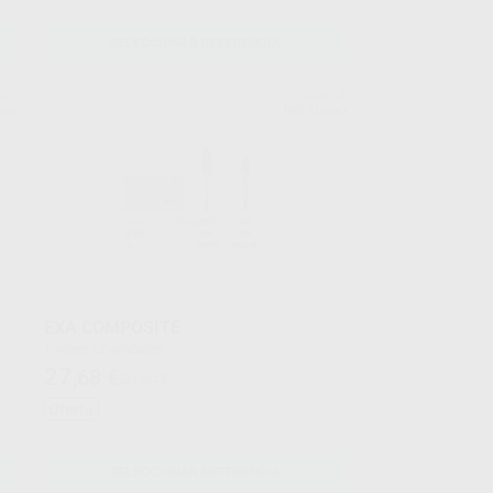
SELECCIONAR REFERENCIA
EVE
EDENTA
upo
Ref. Grupo
EXA COMPOSITE
Envase 12 unidades
27
,68
€
30,60 €
Oferta
SELECCIONAR REFERENCIA