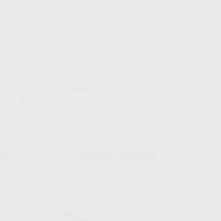
¡Novedad!
ET
PULIDOR DIACOMP PLUS TWIST XT
SURTIDO (6U.)
Kit
6 unidades.
57
,98
€
-
+
AÑADIR
OFU
COSMEDENT
upo
Ref. 10736