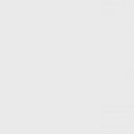
154
,99
€
171,
Oferta
-
+
KIT PULIDO S
ÁNGULO 0306
Kit 12 unidades: 6 pulidores Arkansas blancos
Dura-White stones (3
45
,33
€
50,11 
pulidores Arkansas v
CN1 + 3 x FL2)