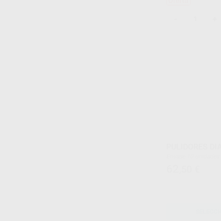
Oferta
-
+
PULIDORES DI
Envase 10 unidades
62
,50
€
SELECCI