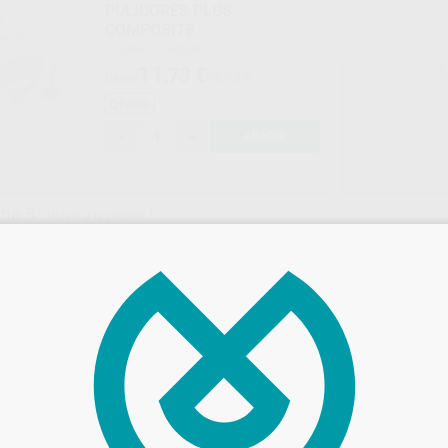
PULIDORES PLUS
COMPOSITE
Envase 2 unidades
11
,73
€
18,53 €
Desde
Oferta
-
+
AÑADIR
ina 5
Volver a la página 1
SEPTODONT
IVOC
Ref. 19397
Ref. Gr
¡Novedad!