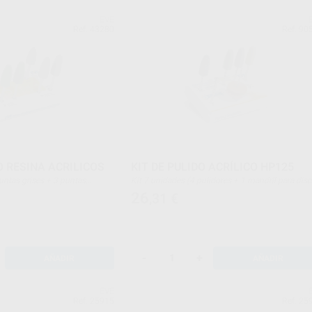
EVE
Ref. 43280
Ref. 90
O RESINA ACRILICOS
KIT DE PULIDO ACRÍLICO HP125
Kit 7 unidades (4 pulidores + 1 mandril para discos
+ 2 discos de pulir) + 1 fresero
26
,31
€
-
+
AÑADIR
AÑADIR
EVE
Ref. 25915
Ref. 25