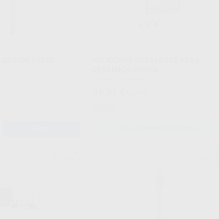
LOSS CA 1933S
PULIDORES CERAMISTÉ PARA
CERÁMICA SHOFU
Envase 12 unidades
36
,91
€
40,79 €
Oferta
AÑADIR
SELECCIONAR REFERENCIA
GC
Ref. 21304
Ref. Gr