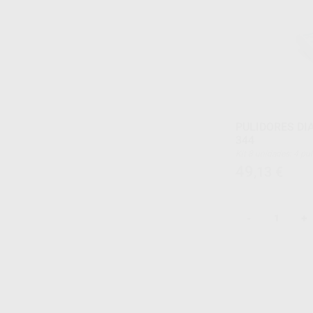
PULIDORES DI
344
Kit 8 unidades: 4 pulidores rosas pre-pulido: 1×
DCP-W11m (6181), 
49
,13
€
(6173), 1× DCP-OFm 
pulido final: 1× DCP
1× DCP3f (6273), 1×
-
+