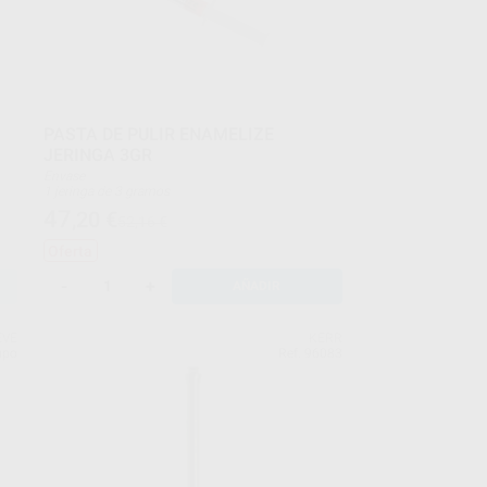
PASTA DE PULIR ENAMELIZE
JERINGA 3GR
Envase
1 jeringa de 3 gramos
47
,20
€
52,16 €
Oferta
-
+
AÑADIR
EVE
KERR
upo
Ref. 96083