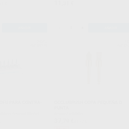
11
,31
€
31 €
-
+
AÑADIR
AÑADIR
SHOFU
K
Ref. 69170
Ref. Gr
HOFU PARA CONTRA-
OCCLUBRUSH COPA PEQUEÑA O
PUNTA
Envase 3 unidades
 x CN1 + 3 x FL2) + 6
37
,79
€
€
41,77 €
erdes Dura-Green stones (3 x