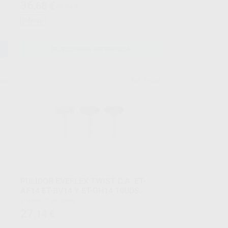
36
,68
€
40,54 €
Oferta
SELECCIONAR REFERENCIA
ERR
EVE
upo
Ref. Grupo
PULIDOR EVEFLEX TWIST C.A. ET-
AF14 ET-BV14 Y ET-GH14 10UDS.
Envase 10 unidades
27
,14
€