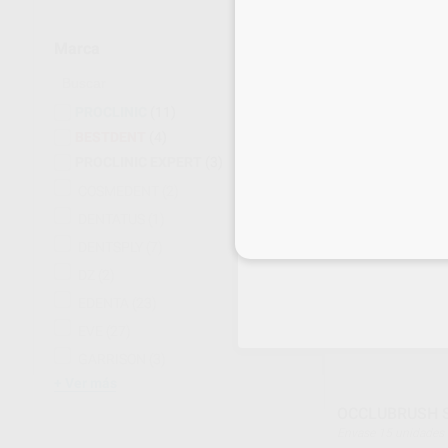
PASTA SEPTO
PULIDO
Marca
Envase 1 Jeringa d
24
,94
€
PROCLINIC
(11)
BESTDENT
(4)
-
+
PROCLINIC EXPERT
(3)
COSMEDENT
(2)
DENTATUS
(1)
Inicia 
DENTSPLY
(7)
DZ
(2)
EDENTA
(23)
EVE
(27)
GARRISON
(3)
Ver más
OCCLUBRUSH 
Envase 15 unidades (5 copas normales + 5 copas
pequeñas + 5 puntas