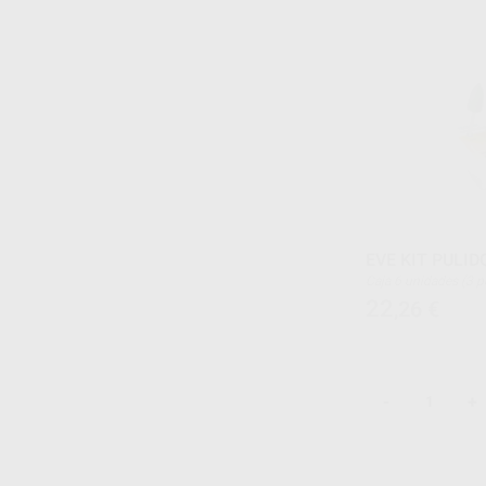
EVE KIT PULID
Caja 6 unidades (3 puntas grises + 3 puntas
verdes)
22
,26
€
-
+