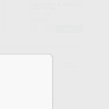
FRESA PUNTA DE ARKANSAS
PARA TURBINA
Caja 10 unidades
25
,72
€
-
+
AÑADIR
×
LAR
ULTRADENT
upo
Ref. 98633