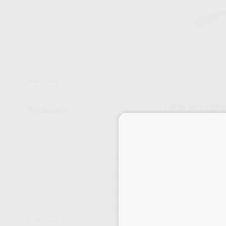
CUÑAS Y MATRICES
(222)
DESECHABLES
(545)
DESINFECCIÓN
(292)
ENDODONCIA
(526)
FRESAS
(597)
Ver más
Estás en la pág
Subfamilia
DISCOS DE PULIDO
(22)
PULIDORES PARA AMALGAMA
(10)
PULIDORES PARA CERÁMICA Y
PRÓTESIS
(34)
PULIDORES PARA COMPOSITE
(77)
TIRAS DE ACABADO
(30)
Ver más