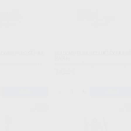
ACOMP PLUS SET RA
DIACOMP PLUS OCCLUFLEX MIX S
RA 345
Kit 10 unidades (5u de grano medio + 5u de grano
1× DCP2m (6172), 1× DCP3m
fino)
74
,22
€
(6175) + 4 pulidores grises
-W11f (6281), 1× DCP2f (6272),
 DCP-OFf (6275)
-
+
AÑADIR
AÑADIR
EDENTA
SH
Ref. 98981
Ref. Gr