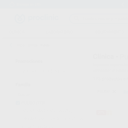
Entrega en 24h
15 días para cambiar de opinión
CLÍNICA
LABORATORIO
EQUIPAMIENTO
Inicio
/
Clínica
/
Pulido
Clínica -
Pu
Promociones
Nuestros especialis
completar el pulido
VER SOLO OFERTAS
(70)
173
productos e
Familia
PULIDO
Bo
PULIDO
(173)
ANESTESIAS Y AGUJAS
(52)
37%
BIOMATERIALES Y SUTURAS
(139)
CEMENTOS
(483)