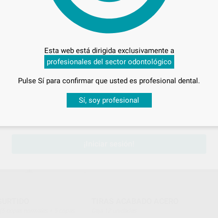
DIAMOND PARA
POLITIP FINISHER
Envase
6 unidades
e 2 g
15
,53
€
Esta web está dirigida exclusivamente a
profesionales del sector odontológico
AÑADIR
SELECCIONAR REFERENCIA
Pulse Sí para confirmar que usted es profesional dental.
Desbloquea todas tus ventajas
KERR
BESTD
Sí, soy profesional
Ref. 16340
Ref. 78
sesión
para disfrutar de todos tus
descuentos y condiciones esp
¡Iniciar sesión!
SURTIDO
TIRAS ACABADO ACERO
Caja 12 unidades
)