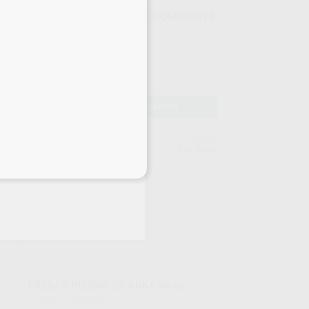
CEPILLOS JIFFY PULIDO COMPOSITE
REGULAR
Envase 10 unidades
132
,24
€
-
+
AÑADIR
ENT
EDENTA
385
Ref. Grupo
eciales
FRESAS PIEDRA DE ARKANSAS
Envase 12 unidades