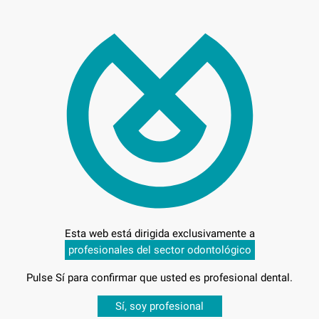
122
Entrega en 24h
Esta web está dirigida exclusivamente a
MEDIO
profesionales del sector odontológico
Pulse Sí para confirmar que usted es profesional dental.
Desbloquea todas tus ventajas
Sí, soy profesional