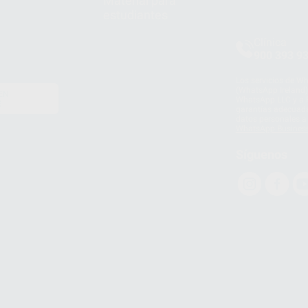
Material para
estudiantes
Clínica
900 393 9
Los servicios de W
(WhatsApp Ireland)
EN
WhatsApp LLC y a F
E
garantías adecuadas
datos personales a 
WhatsApp Busines
Síguenos