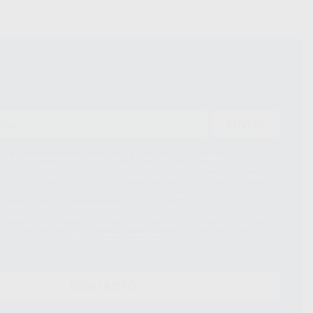
ENVIAR
ue el Responsable del tratamiento de sus Datos Personales es Proclinic
d del tratamiento de sus Datos Personales es el envío de información
imación para el envío de la información comercial es su consentimiento
s únicamente serán cedidos a empresas vinculadas con Proclinic S.A.U.
roductos similares del sector odontológico, siempre bajo su
 habrás cesión internacional de sus Datos Personales. Podrá ejercitar los
 rectificación, supresión, limitación y/o oposición al tratamiento de datos,
és de lopd@proclinic.es. Si desea conocer información adicional sobre el
os personales, acceda a:
Protección de datos
CONTACTO