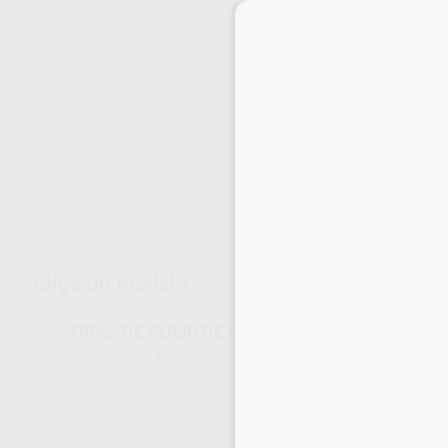
Envíos gratuitos desde 110€
Elige un modelo
TIRAS DE PULIR DE DIAMANTE WS37 GRANO 
97853
214295
Ref. Proclinic
Ref. fabricante