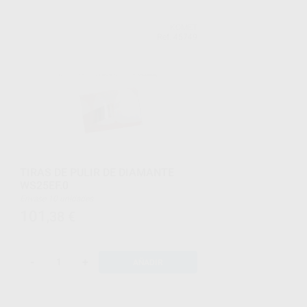
KOMET
Ref. 45749
TIRAS DE PULIR DE DIAMANTE
WS25EF.0
Envase 10 unidades
101
,38
€
-
+
AÑADIR