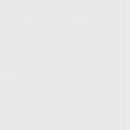
Laboratorio
Whatsapp
39
900 800 880
665 533 087
hatsApp Business son proporcionados por WhatsApp Ireland Limited
. La información que controla WhatsApp Ireland puede ser transferida a
acebook Inc.. Dicha Transferencia Internacional de Datos ofrece
 al basarse en la Cláusula Contractual Tipo para la transferencia de
terceros países. Puede ampliar la información en el siguiente enlace:
s Data Transfer Addendum
.