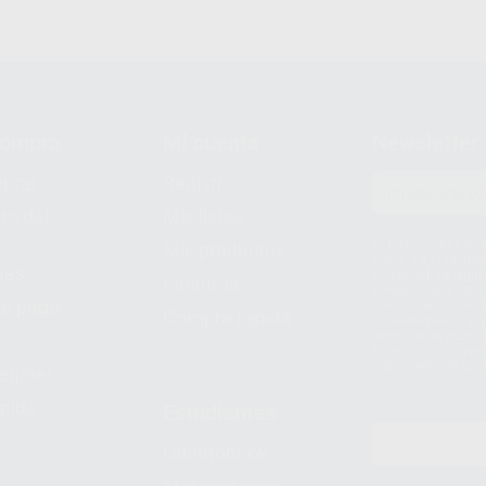
compra
Mi cuenta
Newsletter
prar
Registro
to del
Mis listas
Le informamos de q
Mis productos
S.A.U.. La Finalida
nes
comercial. La legit
Facturas
prestado. Sus dato
e pago
que comercialicen p
Compra rápida
consentimiento y no
derechos de acceso,
entre otros, a trav
tratamiento de dat
legales
pida
Estudiantes
Odontobook