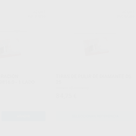
KOMET
KOMET
Ref. 97010
Ref. Grupo
ARACIÓN
TIRAS DE PULIR DE DIAMANTE DS
816.0 - 1 LADO
25
Envase 10 unidades
84
,75
€
AÑADIR
SELECCIONAR REFERENCIA