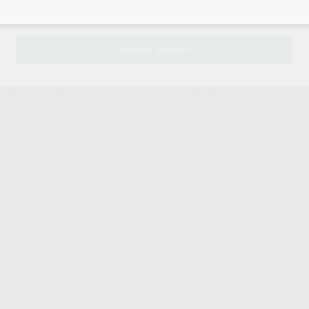
sesión
para disfrutar de todos tus
descuentos y condiciones esp
¡Iniciar sesión!
 de nido de abeja. Parte central neutra para facilitar la inserción.