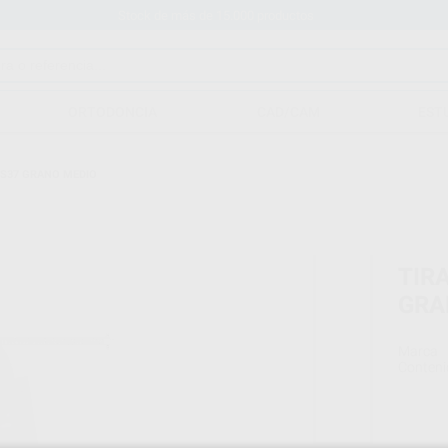
Stock de más de 15.000 productos
ORTODONCIA
CAD/CAM
EST
WS37 GRANO MEDIO
TIR
GRA
Marca
Conteni