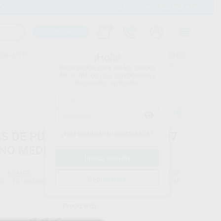
900 393 939
Envíos gratuitos desde 110€
Llama GRATIS a Clínica
Carrito mágico
UDIANTES
FOLLETOS
FORMACIONES
¡Hola!
Inicia sesión para ver los precios
del carrito con tus condiciones y
descuentos aplicados.
¿Has olvidado tu contraseña?
AS DE PULIR DE DIAMANTE WS37
NO MEDIO
KOMET
Ref. Proclinic
97853
Registrarme
do
10 unidades
Ref. fabricante
214295
Precio web