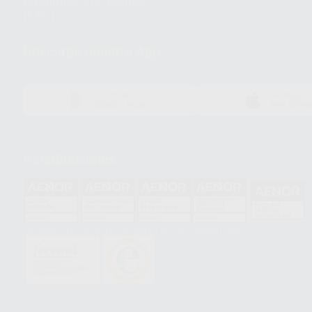
Preguntas Frecuentes
(FAQ)
Descarga nuestra App
DISPONIBLE EN
DISPONIBLE 
GOOGLE PLAY
APP STOR
Acreditaciones
HCO-0060/2023
GA-2008/0342
SST-0118/2023
ER-0120/1997
GS-0001/2017