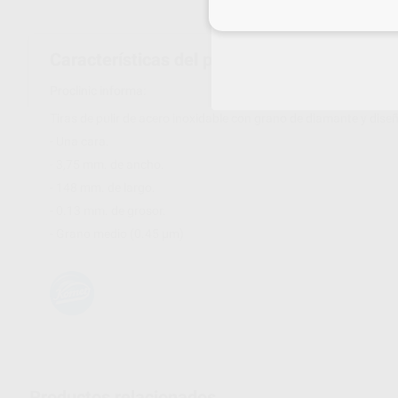
Inicia 
Características del producto
Proclinic informa:
Tiras de pulir de acero inoxidable con grano de diamante y diseño
- Una cara.
- 3,75 mm. de ancho.
- 148 mm. de largo.
- 0.13 mm. de grosor.
- Grano medio (0.45 µm)
Productos relacionados