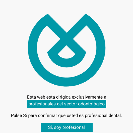
39,
Preci
Entrega en 24h
Esta web está dirigida exclusivamente a
 1 LADO
profesionales del sector odontológico
Pulse Sí para confirmar que usted es profesional dental.
Desbloquea todas tus ventajas
Sí, soy profesional