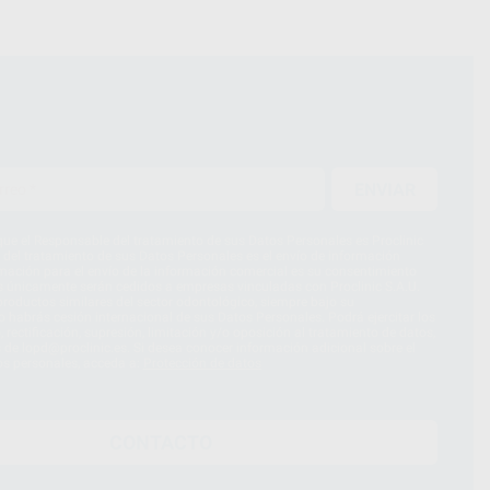
ENVIAR
ue el Responsable del tratamiento de sus Datos Personales es Proclinic
d del tratamiento de sus Datos Personales es el envío de información
imación para el envío de la información comercial es su consentimiento
s únicamente serán cedidos a empresas vinculadas con Proclinic S.A.U.
roductos similares del sector odontológico, siempre bajo su
 habrás cesión internacional de sus Datos Personales. Podrá ejercitar los
 rectificación, supresión, limitación y/o oposición al tratamiento de datos,
és de lopd@proclinic.es. Si desea conocer información adicional sobre el
os personales, acceda a:
Protección de datos
CONTACTO