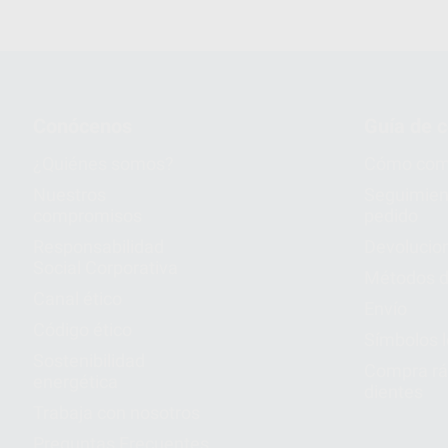
Conócenos
Guía de 
¿Quiénes somos?
Cómo com
Nuestros
Seguimien
compromisos
pedido
Responsabilidad
Devolucio
Social Corporativa
Métodos d
Canal ético
Envío
Código ético
Símbolos 
Sostenibilidad
Compra rá
energética
dientes
Trabaja con nosotros
Preguntas Frecuentes