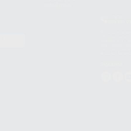
estudiantes
Clínica
900 393 9
Los servicios de W
(WhatsApp Ireland)
EN
WhatsApp LLC y a F
E
garantías adecuadas
datos personales a 
WhatsApp Busines
Síguenos