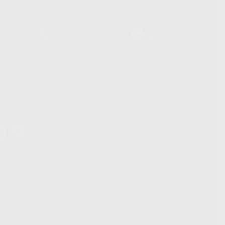
Laboratorio
Whatsapp
39
900 800 880
665 533 087
hatsApp Business son proporcionados por WhatsApp Ireland Limited
. La información que controla WhatsApp Ireland puede ser transferida a
acebook Inc.. Dicha Transferencia Internacional de Datos ofrece
 al basarse en la Cláusula Contractual Tipo para la transferencia de
terceros países. Puede ampliar la información en el siguiente enlace:
s Data Transfer Addendum
.