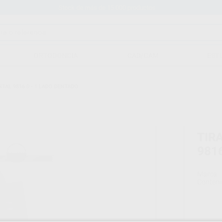
Stock de más de 15.000 productos
ORTODONCIA
CAD/CAM
EST
TAL 9816.0 - 1 LADO DENTADO
TIR
981
Marca
Conteni