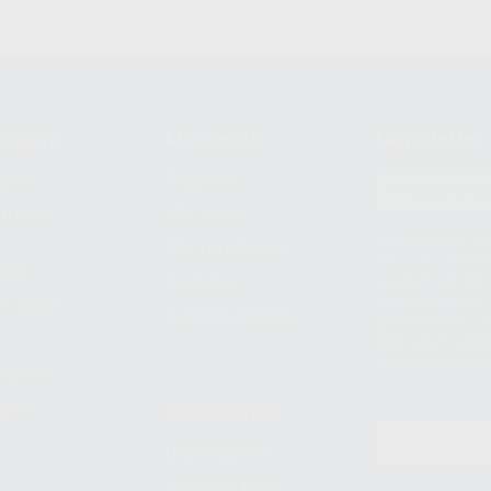
compra
Mi cuenta
Newsletter
prar
Registro
to del
Mis listas
Le informamos de q
Mis productos
S.A.U.. La Finalida
nes
comercial. La legit
Facturas
prestado. Sus dato
e pago
que comercialicen p
Compra rápida
consentimiento y no
derechos de acceso,
entre otros, a trav
tratamiento de dat
legales
pida
Estudiantes
Odontobook
Material para