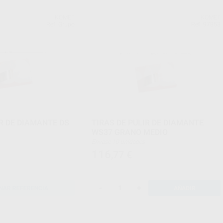
KOMET
KOMET
Ref. Grupo
Ref. 97853
IR DE DIAMANTE DS
TIRAS DE PULIR DE DIAMANTE
WS37 GRANO MEDIO
Envase 10 unidades
116
,77
€
-
+
NAR REFERENCIA
AÑADIR