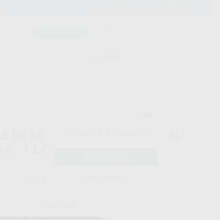
900 393 939
Envíos gratuitos desde 110€
Llama GRATIS a Clínica
Carrito mágico
UDIANTES
FOLLETOS
FORMACIONES
¡Hola!
Inicia sesión para ver los precios
del carrito con tus condiciones y
descuentos aplicados.
¿Has olvidado tu contraseña?
AS DE SEPARACIÓN INTERDENTAL
6.0 - 1 LADO DENTADO
KOMET
Ref. Proclinic
97010
Registrarme
do
10 unidades
Ref. fabricante
011178
Precio web