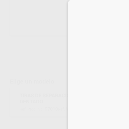
Envíos gratuitos desde 110€
Elige un modelo
TIRAS DE SEPARACIÓN INTERDENTAL 9816.0 -
DENTADO
97010
011178
Ref. Proclinic
Ref. fabricante