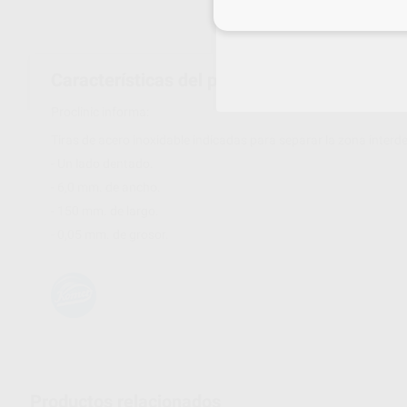
Inicia 
Características del producto
Proclinic informa:
Tiras de acero inoxidable indicadas para separar la zona interde
- Un lado dentado.
- 6,0 mm. de ancho.
- 150 mm. de largo.
- 0,05 mm. de grosor.
Productos relacionados