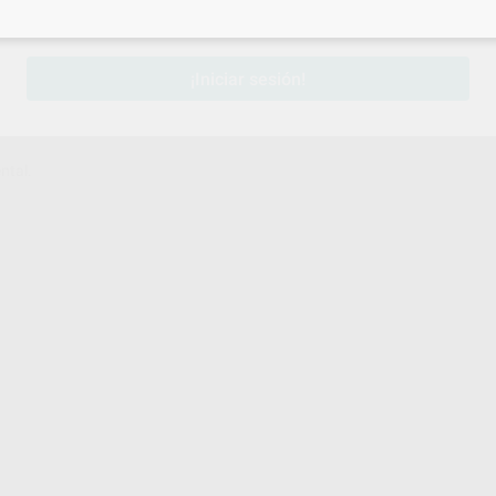
sesión
para disfrutar de todos tus
descuentos y condiciones esp
¡Iniciar sesión!
ntal.