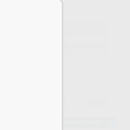
37
,79
€
78 €
×
o con IVA incluido 45,73 €
ELEGIR CANTIDAD
15 días para cambiar de opinión salvo anestesias
39,78 €
-
+
37,79 €
AÑADIR AL CARRITO