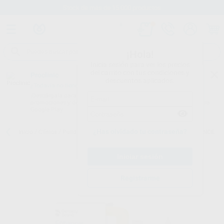
Stock de más de 15.000 productos
¡Hola!
Inicia sesión para ver los precios
del carrito con tus condiciones y
Proclinic
descuentos aplicados.
¿Todavía no tienes nuestra App?
¡Descárgala para ser siempre el primero en conocer nuestras
promociones y descuentos! Disponible en Google Play o App Store.
Google Play
¿Has olvidado tu contraseña?
Inicio
/
Clínica
/
Pulido
/
Pulidores para composite
/
PULIDOR ENHANCE
Registrarme