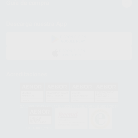
Guía de compra
Descarga nuestra App
DISPONIBLE EN
GOOGLE PLAY
DISPONIBLE EN
APP STORE
Acreditaciones
GA-2008/0342
SST-0118/2023
ER-0120/1997
GS-0001/2017
HCO-0060/2023