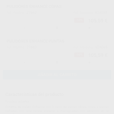
PULIDORES ENHANCE COPAS
27662
624055
Ref. Proclinic
Ref. fabricante
105,59 €
-10%
-
+
PULIDORES ENHANCE PUNTAS
27663
624065
Ref. Proclinic
Ref. fabricante
105,59 €
-10%
-
+
AÑADIR AL CARRITO
Características del producto
Proclinic informa:
Sistema de pulido Enhance con 3 tipos de piezas (disco, copa y punta)
bañadas con una resina especial e impregnadas con abrasivo en la