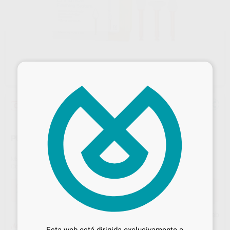
×
Oferta
PULIDOR ENHANCE
Marca
DENTSPLY
Contenido
40 unidades
Oferta
105,59 €
Comprando
1 unidad
te ahorras el
10%
Desbloquea todas tus ventajas
Precio web
Inicia sesión
para disfrutar de todos
¡Mejor oferta!
Esta web está dirigida exclusivamente a