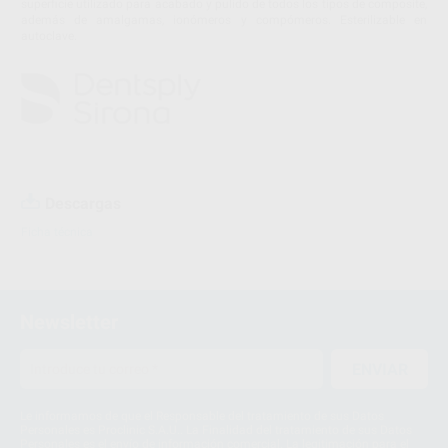
superficie utilizado para acabado y pulido de todos los tipos de composite,
además de amalgamas, ionómeros y compómeros. Esterilizable en
autoclave.
Descargas
Ficha técnica
Newsletter
ENVIAR
Le informamos de que el Responsable del tratamiento de sus Datos
Personales es Proclinic S.A.U.. La Finalidad del tratamiento de sus Datos
Personales es el envío de información comercial. La legitimación para el