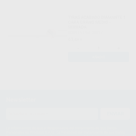
TIRAS ACABADO DIAMANTE 1
CARA GRANO MEDIO -
SERRADA
EDENTA
|
Ref. 20017
63
,46
€
-
+
AÑADIR
Newsletter
ENVIAR
Le informamos de que el Responsable del tratamiento de sus Datos
Personales es Proclinic S.A.U.. La Finalidad del tratamiento de sus Datos