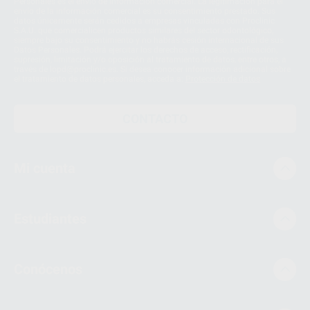
Personales es el envío de información comercial. La legitimación para el
envío de la información comercial es su consentimiento prestado. Sus
datos únicamente serán cedidos a empresas vinculadas con Proclinic
S.A.U. que comercialicen productos similares del sector odontológico,
siempre bajo su consentimiento y no habrás cesión internacional de sus
Datos Personales. Podrá ejercitar los derechos de acceso, rectificación,
supresión, limitación y/o oposición al tratamiento de datos, entre otros, a
través de lopd@proclinic.es. Si desea conocer información adicional sobre
el tratamiento de datos personales, acceda a:
Protección de datos
CONTACTO
Mi cuenta
Estudiantes
Conócenos