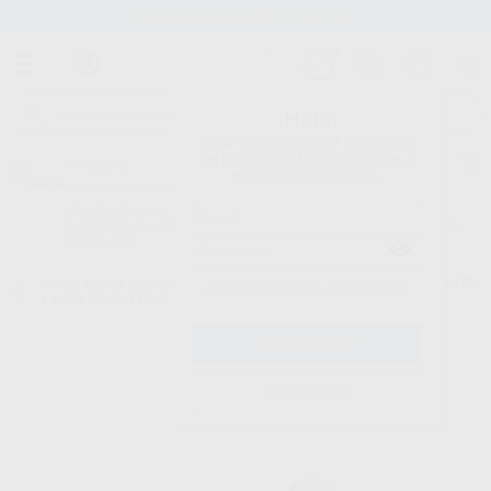
Stock de más de 15.000 productos
¡Hola!
Inicia sesión para ver los precios
del carrito con tus condiciones y
Proclinic
descuentos aplicados.
¿Todavía no tienes nuestra App?
¡Descárgala para ser siempre el primero en conocer nuestras
promociones y descuentos! Disponible en Google Play o App Store.
Google Play
Inicio
/
Clínica
/
Pulido
/
Tiras de acabado
/
TIRAS ACABADO DIAMANTE
¿Has olvidado tu contraseña?
1 CARA GRANO FINO - SERRADA
Registrarme