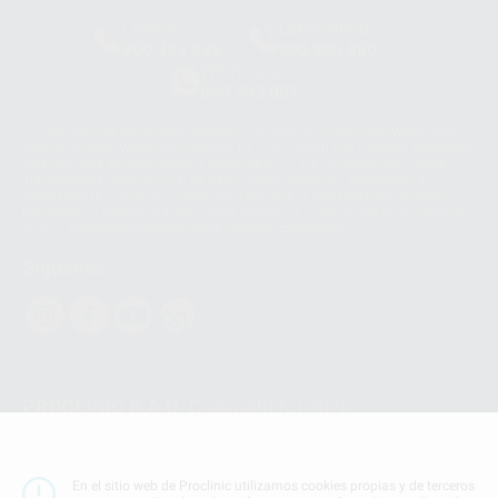
Clínica
Laboratorio
900 393 939
900 800 880
Whatsapp
665 533 087
Los servicios de WhatsApp Business son proporcionados por WhatsApp
Ireland Limited (WhatsApp Ireland). La información que controla WhatsApp
Ireland puede ser transferida a WhatsApp LLC y a Facebook Inc.. Dicha
Transferencia Internacional de Datos ofrece garantías adecuadas al
basarse en la Cláusula Contractual Tipo para la transferencia de datos
personales a terceros países. Puede ampliar la información en el siguiente
enlace:
WhatsApp Business Data Transfer Addendum
.
Síguenos
PROCLINIC S.A.U.
Copyright (c) 2026
Aviso legal
Teléfono:
900 393 939
En el sitio web de Proclinic utilizamos cookies propias y de terceros