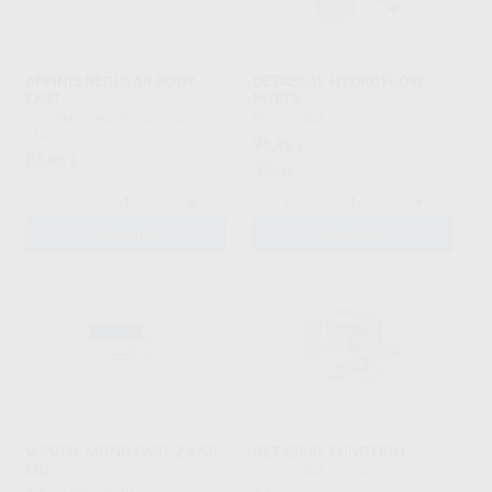
AFFINIS REGULAR BODY
DETASEAL HYDROFLOW
FAST
PUTTY
COLTENE-WHALEDENT
|
Ref.
DETAX
|
Ref. 55086
6143
96
,88
€
107,08 €
85
,86
€
Oferta
-
+
-
+
AÑADIR
AÑADIR
V-POSIL MONO FAST 2 X 50
DETASEAL FUNCTION
ML
DETAX
|
Ref. 55084
VOCO
|
Ref. 58510