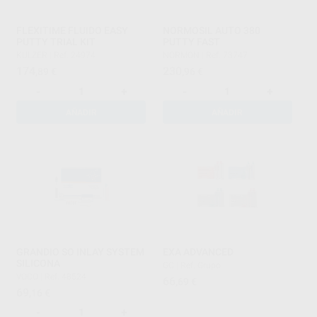
FLEXITIME FLUIDO EASY
NORMOSIL AUTO 380
PUTTY TRIAL KIT
PUTTY FAST
KULZER
|
Ref. 24974
NORMON
|
Ref. 73747
174
230
,89
€
,96
€
-
+
-
+
AÑADIR
AÑADIR
GRANDIO SO INLAY SYSTEM
EXA ADVANCED
SILICONA
GC
|
Ref. Grupo
VOCO
|
Ref. 48524
66
,69
€
69
,16
€
-
+