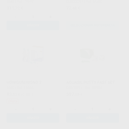
DMG
|
Ref. 74042
ELSODENT
|
Ref. Grupo
311
72
,72
€
,48
€
-
+
AÑADIR
SELECCIONAR REFERENCIA
HONIGUM MONO 2
AQUASIL PUTTY FAST SET
DMG
|
Ref. 74035
DENTSPLY
|
Ref. 89550
83
597
,12
€
91,88 €
,05
€
Oferta
-
+
-
+
AÑADIR
AÑADIR