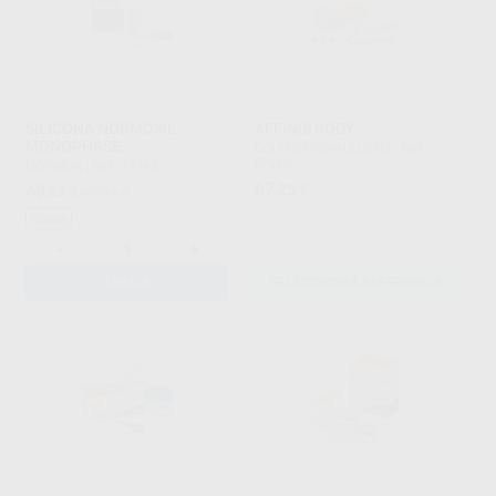
SILICONA NORMOSIL
AFFINIS BODY
MONOPHASE
COLTENE-WHALEDENT
|
Ref.
Grupo
NORMON
|
Ref. 73745
67
49
,25
€
,83
€
62,94 €
Oferta
-
+
AÑADIR
SELECCIONAR REFERENCIA