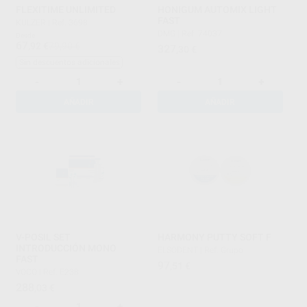
FLEXITIME UNLIMITED
HONIGUM AUTOMIX LIGHT
FAST
KULZER
|
Ref. 3698
DMG
|
Ref. 74037
Desde
67
,92
€
79,90 €
327
,30
€
Sin descuentos adicionales
-
+
-
+
AÑADIR
AÑADIR
V-POSIL SET
HARMONY PUTTY SOFT F
INTRODUCCIÓN MONO
ELSODENT
|
Ref. Grupo
FAST
97
,51
€
VOCO
|
Ref. E238
288
,03
€
-
+