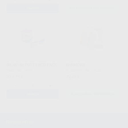
AÑADIR
SELECCIONAR REFERENCIA
SILAGUM PUTTY ECO PACK
HARMONY
DMG
|
Ref. 74042
ELSODENT
|
Ref. Grupo
311
72
,72
€
,48
€
-
+
AÑADIR
SELECCIONAR REFERENCIA
1
2
Newsletter
3