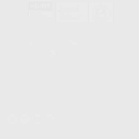
GA-2008/0342
SST-0118/2023
ER-0120/1997
GS-0001/2017
HCO-0060/2023
Clínica
Laboratorio
900 393 939
900 800 880
Whatsapp
665 533 087
Los servicios de WhatsApp Business son proporcionados por WhatsApp
Ireland Limited (WhatsApp Ireland). La información que controla WhatsApp
Ireland puede ser transferida a WhatsApp LLC y a Facebook Inc.. Dicha
Transferencia Internacional de Datos ofrece garantías adecuadas al
basarse en la Cláusula Contractual Tipo para la transferencia de datos
personales a terceros países. Puede ampliar la información en el siguiente
enlace:
WhatsApp Business Data Transfer Addendum
.
Síguenos