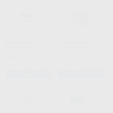
V-POSIL MONO FAST 2 X 50
DETASEAL FUNCTION
ML
DETAX
|
Ref. 55084
VOCO
|
Ref. 58510
68
,64
€
75,86 €
64
,88
€
Oferta
-
+
-
+
AÑADIR
AÑADIR