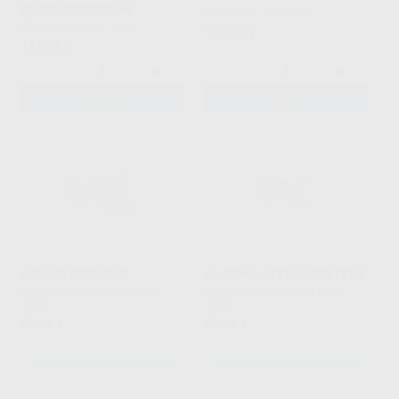
QUICK REPOSICION
DENTSPLY
|
Ref. 2743
SOLVENTUM
|
Ref. 7493
597
,05
€
119
,38
€
-
+
-
+
AÑADIR
AÑADIR
AFFINIS PRECIOUS
SILICONA AFFINIS COLTENE
COLTENE-WHALEDENT
|
Ref.
COLTENE-WHALEDENT
|
Ref.
Grupo
Grupo
85
85
,86
€
,86
€
SELECCIONAR REFERENCIA
SELECCIONAR REFERENCIA