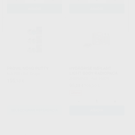
AÑADIR
AÑADIR
PROVIL NOVO PUTTY
HYDRORISE IMPLANT
LIGHT BODY RADIOPACA
KULZER
|
Ref. Grupo
ZHERMACK
|
Ref. 49879
155
,13
€
95
,28
€
105,30 €
Oferta
-
+
SELECCIONAR REFERENCIA
AÑADIR