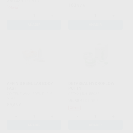
336
,03
€
371,41 €
163
,97
€
Oferta
-
+
-
+
AÑADIR
AÑADIR
AFFINIS REGULAR BODY
DETASEAL HYDROFLOW
FAST
PUTTY
COLTENE-WHALEDENT
|
Ref.
DETAX
|
Ref. 55086
6143
96
,88
€
107,08 €
85
,86
€
Oferta
-
+
-
+
AÑADIR
AÑADIR