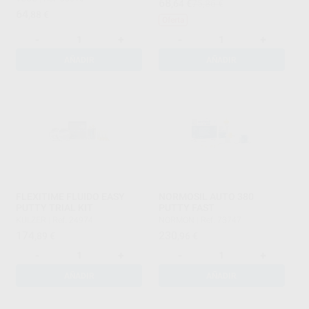
68
,64
€
75,86 €
64
,88
€
Oferta
-
+
-
+
AÑADIR
AÑADIR
FLEXITIME FLUIDO EASY
NORMOSIL AUTO 380
PUTTY TRIAL KIT
PUTTY FAST
KULZER
|
Ref. 24974
NORMON
|
Ref. 73747
174
230
,89
€
,96
€
-
+
-
+
AÑADIR
AÑADIR