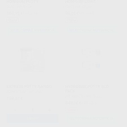
HONIGUM PUTTY
HONIGUM LIGHT
DMG
|
Ref. Grupo
DMG
|
Ref. Grupo
160
98
,75
€
177,67 €
,02
€
108,34 €
Oferta
Oferta
SELECCIONAR REFERENCIA
SELECCIONAR REFERENCIA
EXPRESS PUTTY RAPIDO
HYDRORISE PUTTY ECO
PACK
SOLVENTUM
|
Ref. 2542
ZHERMACK
|
Ref. Grupo
198
,87
€
349
,08
€
385,82 €
-
+
Oferta
AÑADIR
SELECCIONAR REFERENCIA