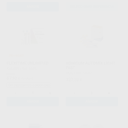
AÑADIR
SELECCIONAR REFERENCIA
¡Novedad!
FLEXITIME UNLIMITED
HONIGUM AUTOMIX LIGHT
FAST
KULZER
|
Ref. 3698
DMG
|
Ref. 74037
Desde
67
,92
€
79,90 €
327
,30
€
Sin descuentos adicionales
-
+
-
+
AÑADIR
AÑADIR