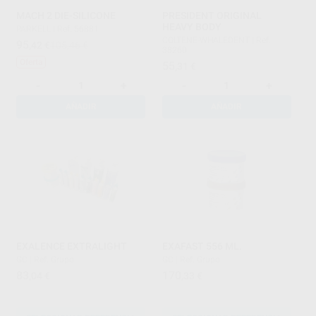
MACH 2 DIE-SILICONE
PRESIDENT ORIGINAL
HEAVY BODY
PARKELL
|
Ref. 56881
COLTENE-WHALEDENT
|
Ref.
95
,42
€
105,46 €
38260
Oferta
55
,31
€
-
+
-
+
AÑADIR
AÑADIR
EXALENCE EXTRALIGHT
EXAFAST 556 ML.
GC
|
Ref. Grupo
GC
|
Ref. Grupo
83
170
,04
€
,33
€