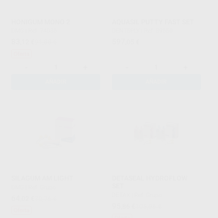
HONIGUM MONO 2
AQUASIL PUTTY FAST SET
DMG
|
Ref. 74035
DENTSPLY
|
Ref. 89550
83
597
,12
€
91,88 €
,05
€
Oferta
-
+
-
+
AÑADIR
AÑADIR
SILAGUM AM LIGHT
DETASEAL HYDROFLOW
SET
DMG
|
Ref. Grupo
DETAX
|
Ref. Grupo
64
,02
€
70,76 €
95
,86
€
105,96 €
Oferta
Oferta