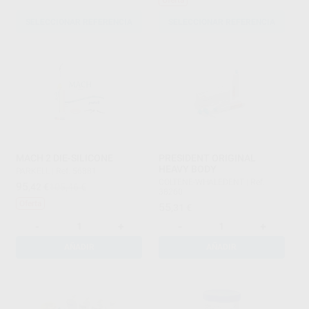
SELECCIONAR REFERENCIA
SELECCIONAR REFERENCIA
MACH 2 DIE-SILICONE
PRESIDENT ORIGINAL
HEAVY BODY
PARKELL
|
Ref. 56881
COLTENE-WHALEDENT
|
Ref.
95
,42
€
105,46 €
38260
Oferta
55
,31
€
-
+
-
+
AÑADIR
AÑADIR