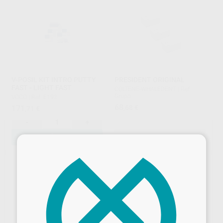
V-POSIL KIT INTRO PUTTY
PRESIDENT ORIGINAL
FAST - LIGHT FAST
COLTENE-WHALEDENT
|
Ref.
Grupo
VOCO
|
Ref. E192
68
171
,68
€
,71
€
-
+
AÑADIR
SELECCIONAR REFERENCIA
×