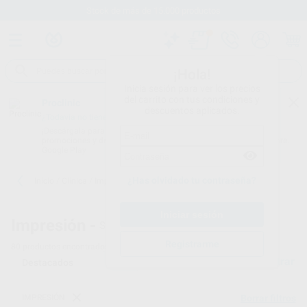
Stock de más de 15.000 productos
¡Hola!
Inicia sesión para ver los precios
del carrito con tus condiciones y
Proclinic
descuentos aplicados.
¿Todavía no tienes nuestra App?
¡Descárgala para ser siempre el primero en conocer nuestras
promociones y descuentos! Disponible en Google Play o App Store.
Google Play
¿Has olvidado tu contraseña?
Inicio
/
Clínica
/
Impresión
/
Siliconas de adición
Impresión -
Siliconas de adición - 2
Registrarme
80
productos encontrados
Filtrar
IMPRESIÓN
Borrar filtros