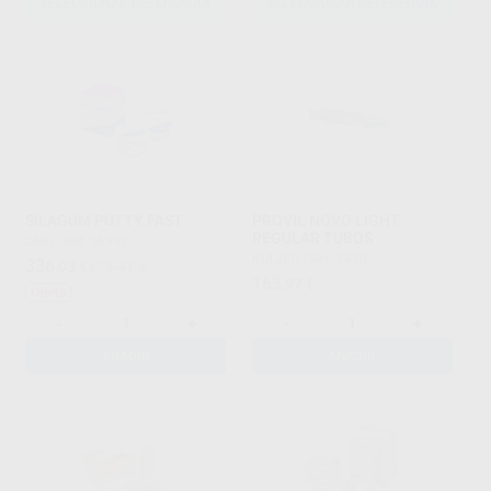
SELECCIONAR REFERENCIA
SELECCIONAR REFERENCIA
SILAGUM PUTTY FAST
PROVIL NOVO LIGHT
REGULAR TUBOS
DMG
|
Ref. 56992
KULZER
|
Ref. 2410
336
,03
€
371,41 €
163
,97
€
Oferta
-
+
-
+
AÑADIR
AÑADIR