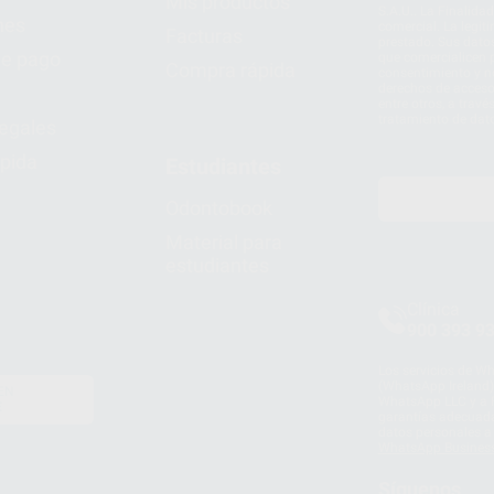
Mis productos
S.A.U.. La Finalida
nes
comercial. La legit
Facturas
prestado. Sus dato
e pago
que comercialicen p
Compra rápida
consentimiento y no
derechos de acceso,
entre otros, a trav
tratamiento de dat
legales
pida
Estudiantes
Odontobook
Material para
estudiantes
Clínica
900 393 9
Los servicios de W
(WhatsApp Ireland)
EN
WhatsApp LLC y a F
E
garantías adecuadas
datos personales a 
WhatsApp Busines
Síguenos