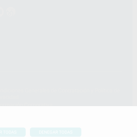
ndiciones Generales de Contratación
y
Política de
ivacidad
formación Corporativa
lítica de Cookies
R TODAS
DENEGAR TODAS