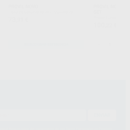
PROVIL NOVO
PROVIL NOVO P
SET
Caja 2 cartuchos de 50 ml + 12 puntas de
mezcla
Envase 1 unidad de 250 ml (Base) + 1 unidad de
73
,91
€
250 ml (Catalizador)
100
,22
€
-
+
SELECCIONAR REFERENCIA
ENVIAR
ue el Responsable del tratamiento de sus Datos Personales es Proclinic