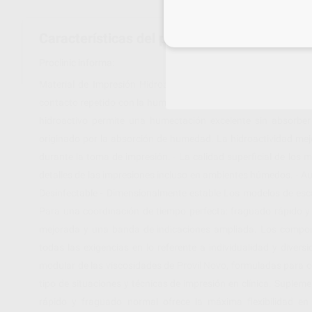
Inicia 
Características del producto
Proclinic informa:
Material de Impresión Hidroactivo: La mejor alternativa. Dura
contacto repetido con la humedad. Aquí es donde se hacen evide
hidroactivo permite una humectación excelente sin absorber
originado por la absorción de humedad. La hidroactividad mej
durante la toma de impresión. - La calidad superficial de los 
detalles de las impresiones incluso en ambientes húmedos. - A
Desinfectable - Dimensionalmente estable Los modelos de esca
Para una coordinación de tiempo perfecta: fraguado rápido y
mejorada y una banda de indicaciones ampliada. Los compone
todas las exigencias en lo referente a individualidad y diver
modular de las viscosidades de Provil Novo, formuladas para c
tipo de situaciones y técnicas de impresión en clínica. Supleme
rápido y fraguado normal ofrece la máxima flexibilidad en 