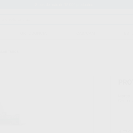
Stock de más de 15.000 productos
ORTODONCIA
CAD/CAM
EST
ULAR TUBOS
PRO
Marca
Conteni