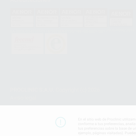
HCO-0060/2023
GA-2008/0342
SST-0118/2023
ER-0120/1997
GS-0001/2017
PROCLINIC S.A.U.
Copyright (c) 2026
Aviso legal
En el sitio web de Proclinic utiliza
conforme a tus preferencias, analiz
tus preferencias sobre la base de u
ejemplo, páginas visitadas). Puede