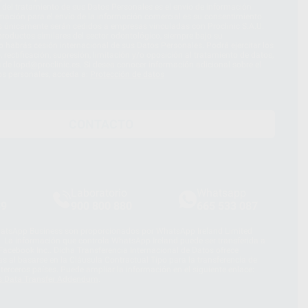
d del tratamiento de sus Datos Personales es el envío de información
imación para el envío de la información comercial es su consentimiento
s únicamente serán cedidos a empresas vinculadas con Proclinic S.A.U.
roductos similares del sector odontológico, siempre bajo su
 habrás cesión internacional de sus Datos Personales. Podrá ejercitar los
 rectificación, supresión, limitación y/o oposición al tratamiento de datos,
és de lopd@proclinic.es. Si desea conocer información adicional sobre el
os personales, acceda a:
Protección de datos
CONTACTO
Laboratorio
Whatsapp
39
900 800 880
665 533 087
hatsApp Business son proporcionados por WhatsApp Ireland Limited
. La información que controla WhatsApp Ireland puede ser transferida a
acebook Inc.. Dicha Transferencia Internacional de Datos ofrece
 al basarse en la Cláusula Contractual Tipo para la transferencia de
terceros países. Puede ampliar la información en el siguiente enlace:
s Data Transfer Addendum
.