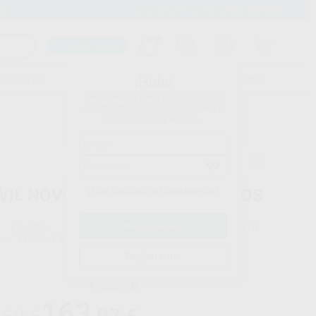
900 393 939
Envíos gratuitos desde 110€
Llama GRATIS a Clínica
Carrito mágico
UDIANTES
FOLLETOS
FORMACIONES
¡Hola!
Inicia sesión para ver los precios
del carrito con tus condiciones y
descuentos aplicados.
¿Has olvidado tu contraseña?
VIL NOVO LIGHT REGULAR TUBOS
KULZER
Ref. Proclinic
2410
do
1 unidad de 140 ml (Base) + 1 unidad de 140 ml (Catalizador)
Ref. fabricante
50035406
Registrarme
Precio web
163