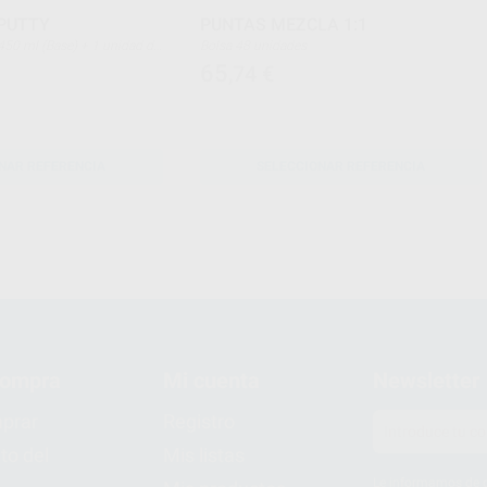
 PUTTY
PUNTAS MEZCLA 1:1
Bolsa 48 unidades
65
,74
€
NAR REFERENCIA
SELECCIONAR REFERENCIA
compra
Mi cuenta
Newsletter
prar
Registro
to del
Mis listas
Le informamos de q