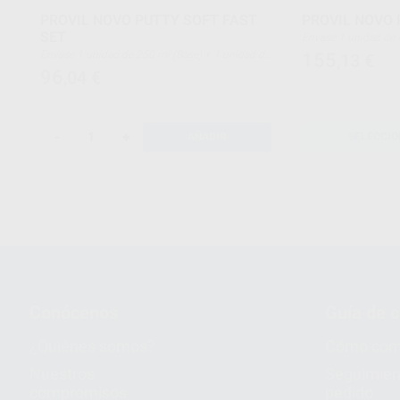
PROVIL NOVO PUTTY SOFT FAST
PROVIL NOVO
SET
Envase 1 unidad de 450 ml (Base) + 1 unidad de
450 ml (Catalizador)
Envase 1 unidad de 250 ml (Base) + 1 unidad de
155
,13
€
250 ml (Catalizador)
96
,04
€
-
+
AÑADIR
SELECCIO
Conócenos
Guía de 
¿Quiénes somos?
Cómo com
Nuestros
Seguimien
compromisos
pedido