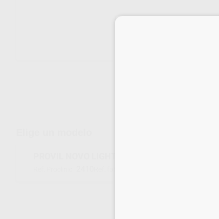
Envíos gratuitos desde 110€
Elige un modelo
PROVIL NOVO LIGHT REGULAR TUBOS
2410
50035406
Ref. Proclinic
Ref. fabricante