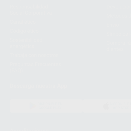
Responsabilidad
Devolucio
Social Corporativa
Métodos d
Canal ético
Envío
Código ético
Símbolos 
Sostenibilidad
Compra rá
energética
dientes
Trabaja con nosotros
Preguntas Frecuentes
(FAQ)
Descarga nuestra App
DISPONIBLE EN
DISPONIBLE 
GOOGLE PLAY
APP STOR
Acreditaciones