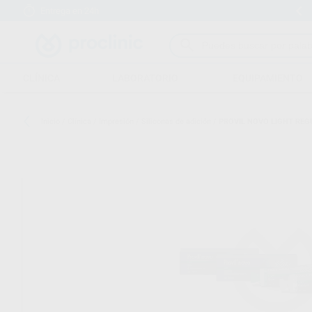
Entrega en 24h
15 días para cambiar de opinión
CLÍNICA
LABORATORIO
EQUIPAMIENTO
Inicio
/
Clínica
/
Impresión
/
Siliconas de adición
/
PROVIL NOVO LIGHT REG