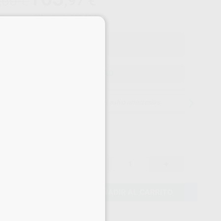
,97
€
,60 €
Precio con IVA incluido 198,40 €
×
ELEGIR CANTIDAD
15 días para cambiar de opinión salvo anestesias
172,60 €
-
+
163,97 €
AÑADIR AL CARRITO