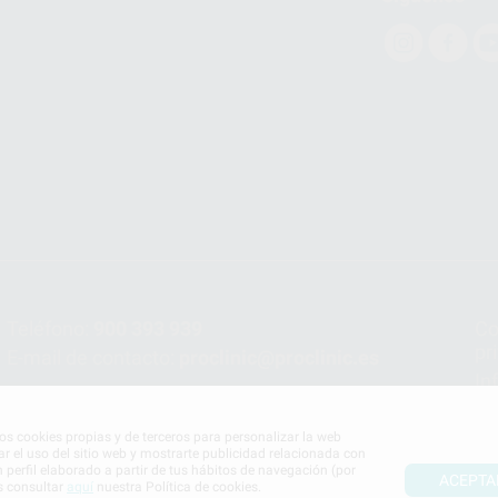
Teléfono:
900 393 939
Co
pr
E-mail de contacto:
proclinic@proclinic.es
In
Po
mos cookies propias y de terceros para personalizar la web
ar el uso del sitio web y mostrarte publicidad relacionada con
n perfil elaborado a partir de tus hábitos de navegación (por
ACEPTA
s consultar
aquí
nuestra Política de cookies.