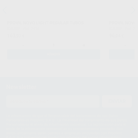
PROVIL NOVO LIGHT REGULAR TUBOS
PROVIL NOVO 
KULZER
|
Ref. 2410
KULZER
|
Ref. 24
163
96
,97
€
,04
€
-
+
-
AÑADIR
Newsletter
ENVIAR
Le informamos de que el Responsable del tratamiento de sus Datos
Personales es Proclinic S.A.U.. La Finalidad del tratamiento de sus Datos
Personales es el envío de información comercial. La legitimación para el
envío de la información comercial es su consentimiento prestado. Sus
datos únicamente serán cedidos a empresas vinculadas con Proclinic
S.A.U. que comercialicen productos similares del sector odontológico,