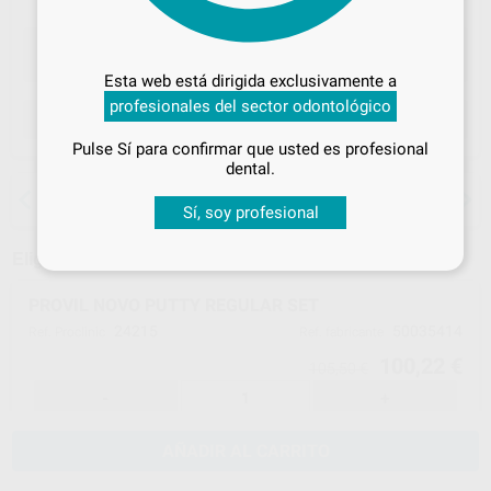
Desbloquea todas tus ventajas
Inicia sesión
para disfrutar de todos
Esta web está dirigida exclusivamente a
tus
descuentos y condiciones
profesionales del sector odontológico
especiales
ELEGIR CANTIDAD
Pulse Sí para confirmar que usted es profesional
¡Iniciar sesión!
dental.
15 días para cambiar de opinión salvo
anestesias
Sí, soy profesional
Elige un modelo
PROVIL NOVO PUTTY REGULAR SET
24215
50035414
Ref. Proclinic
Ref. fabricante
100,22 €
105,50 €
-
+
AÑADIR AL CARRITO