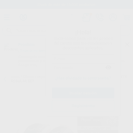
Stock de más de 15.000 productos
¡Hola!
Inicia sesión para ver los precios
del carrito con tus condiciones y
Proclinic
descuentos aplicados.
¿Todavía no tienes nuestra App?
¡Descárgala para ser siempre el primero en conocer nuestras
promociones y descuentos! Disponible en Google Play o App Store.
Google Play
Inicio
/
Clínica
/
Impresión
/
Siliconas de adición
/
PROVIL NOVO PUTTY
¿Has olvidado tu contraseña?
REGULAR SET
Registrarme