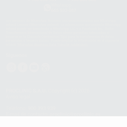
Whatsapp
665 533 087
Los servicios de WhatsApp Business son proporcionados por WhatsApp
Ireland Limited (WhatsApp Ireland). La información que controla WhatsApp
Ireland puede ser transferida a WhatsApp LLC y a Facebook Inc.. Dicha
Transferencia Internacional de Datos ofrece garantías adecuadas al
basarse en la Cláusula Contractual Tipo para la transferencia de datos
personales a terceros países. Puede ampliar la información en el siguiente
enlace:
WhatsApp Business Data Transfer Addendum
.
Síguenos
PROCLINIC S.A.U.
Copyright (c) 2026
Aviso legal
Teléfono:
900 393 939
E-mail de contacto:
proclinic@proclinic.es
Condiciones Generales de Contratación
y
Política