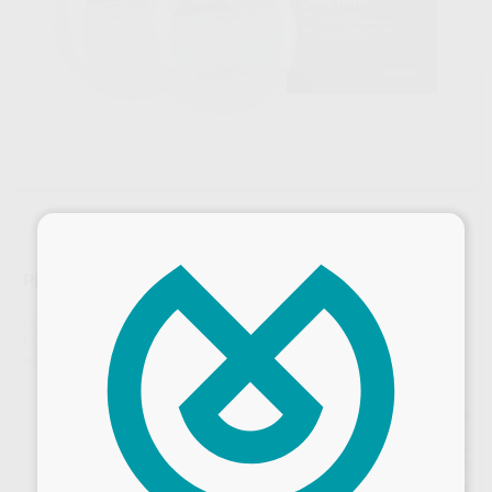
×
PROVIL NOVO PUTTY REGULAR SET
Marca
KULZER
Contenido
1 unidad de 250 ml (Base) + 1 unidad de 250 ml (Catalizador)
Ref. Proclinic
24215
Ref. fabricante
50035414
Precio web
100
,22
€
105,50 €
Precio con IVA incluido 121,27 €