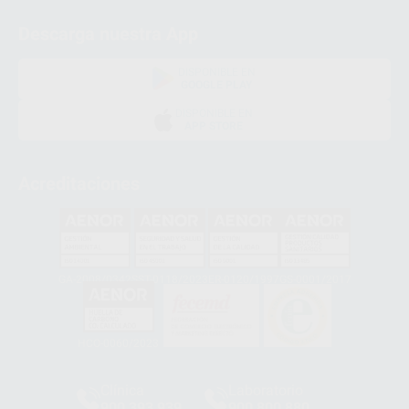
Descarga nuestra App
DISPONIBLE EN
GOOGLE PLAY
DISPONIBLE EN
APP STORE
Acreditaciones
GA-2008/0342
SST-0118/2023
ER-0120/1997
GS-0001/2017
HCO-0060/2023
Clínica
Laboratorio
900 393 939
900 800 880