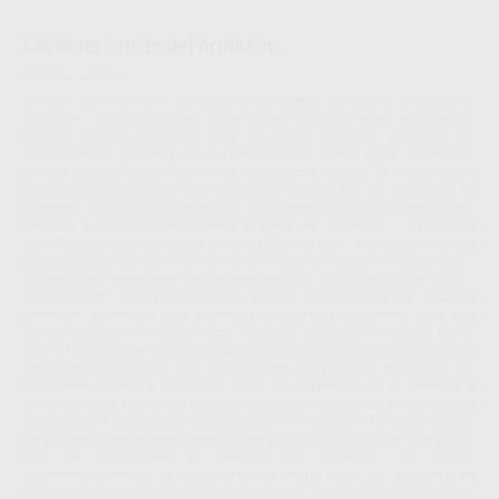
Características del producto
Proclinic informa:
Material de Impresión Hidroactivo: La mejor alternativa. Durante su
aplicación la superficie del material de impresión entra en contacto
repetido con la humedad. Aquí es donde se hacen evidentes las
características positivas de la hidroactividad. Provil Novo hidroactivo
permite una humectación excelente sin absorber líquidos. De esta forma se
descarta una alteración del volumen originado por la absorción de
humedad. La hidroactividad mejora: - La humectabilidad de las estructuras
dentales y las mucosas durante la toma de impresión. - La calidad
superficial de los modelos de escayola El resultado: - Reproducción nítida
de todos los detalles de las impresiones incluso en ambientes húmedos. -
Ausencia de alteraciones de volumen debidas a la absorción de agua -
Desinfectable - Dimensionalmente estable Los modelos de escayola
presentan superficies lisas y exentas de burbujas El sistema: Para una
coordinación de tiempo perfecta: fraguado rápido y normal. El nuevo
Provil Novo convence por su calidad claramente mejorada y una banda de
indicaciones ampliada. Los componentes Provil Novo establecen así
estándares nuevos y satisfacen todas las exigencias en lo referente a
individualidad y diversidad en los campos de indicación. En este sentido la
configuración modular de las viscosidades de Provil Novo, formuladas
para combinarse de forma ideal, garantiza la aplicación óptima para todo
tipo de situaciones y técnicas de impresión en clínica.
Suplementariamente, la posibilidad de elegir entre las opciones de
fraguado rápido y fraguado normal ofrece la máxima flexibilidad en los