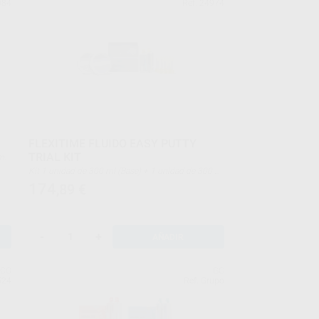
084
Ref. 24974
FLEXITIME FLUIDO EASY PUTTY
TRIAL KIT
Kit 1 unidad de 300 ml (Base) + 1 unidad de 300 ml
(Catalizador) + 1 cartucho de 50 ml (Medium) + 1
174
,89
€
cartucho de 50 ml (Light Flow) + accesorios
-
+
AÑADIR
OCO
GC
524
Ref. Grupo