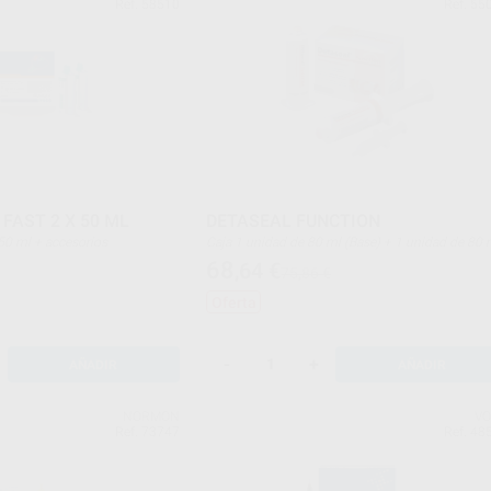
Ref. 58510
Ref. 55
FAST 2 X 50 ML
DETASEAL FUNCTION
de 50 ml + accesorios
Caja 1 unidad de 80 ml (Base) + 1 unidad de 80 ml
(Catalizador) + 1 jeringa moldeadora
68
,64
€
75,86 €
Oferta
-
+
AÑADIR
AÑADIR
NORMON
V
Ref. 73747
Ref. 48