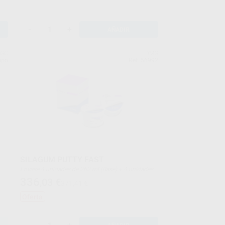
-
+
AÑADIR
GC
DMG
upo
Ref. 56992
SILAGUM PUTTY FAST
Envase 4 unidades de 262 ml (Base) + 4 unidades
de 262 ml (Catalizador)
336
,03
€
371,41 €
Oferta