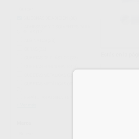
SILICONAS DE ADICIÓN
(80)
ADHESIVOS Y DISOLVENTES PARA
CUBETAS
(12)
ALGINATOS
(33)
CERAS
(22)
Estás en la pág
CUBETAS DE PLÁSTICO
(22)
CUBETAS FUNCIONALES
(3)
CUBETAS METÁLICAS
(26)
CUBETAS METÁLICAS ORTODONCIA
(2)
ESPÁTULAS ALGINATO/YESO
(9)
Ver más
Marca
HONIGUM MON