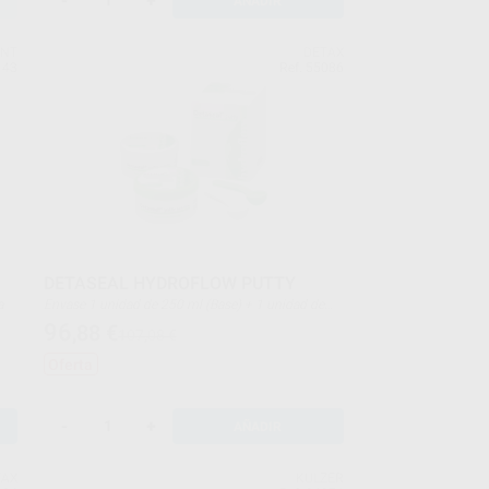
-
+
AÑADIR
ENT
DETAX
143
Ref. 55086
DETASEAL HYDROFLOW PUTTY
a
Envase 1 unidad de 250 ml (Base) + 1 unidad de
250 ml (Catalizador)
96
,88
€
107,08 €
Oferta
-
+
AÑADIR
TAX
KULZER