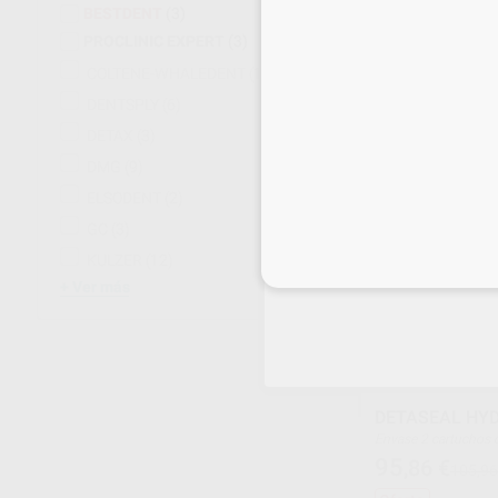
Caja 2 cartuchos d
BESTDENT
(3)
83
,12
€
91,88 
PROCLINIC EXPERT
(3)
Oferta
COLTENE-WHALEDENT
(10)
DENTSPLY
(6)
-
+
DETAX
(3)
DMG
(9)
ELSODENT
(2)
GC
(3)
KULZER
(12)
Inicia 
Ver más
DETASEAL HY
Envase 2 cartuchos de 50 ml + 12 puntas de
mezcla
95
,86
€
105,96