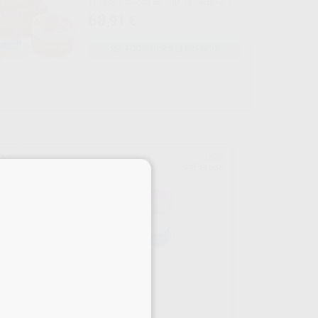
Envase 1 unidad de 300 ml (Base) + 1
unidad de 300 ml (Catalizador)
68
,91
€
SELECCIONAR REFERENCIA
PLY
DMG
×
550
Ref. Grupo
SILAGUM AM LIGHT