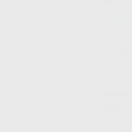
Oferta
SELECCI
EXALENCE EX
Envase 2 cartu
83
,04
€