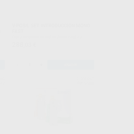
V-POSIL SET INTRODUCCIÓN MONO
FAST
Caja 2 cartuchos de 380 ml (Mono Fast) + 2
cartuchos de 380 ml (Light Fast) + accesorios
288
,03
€
-
+
AÑADIR
MG
ELSODENT
042
Ref. Grupo