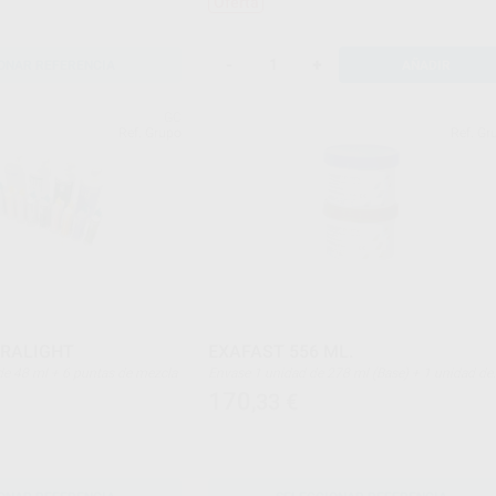
Oferta
-
+
ONAR REFERENCIA
AÑADIR
GC
Ref. Grupo
Ref. Gr
TRALIGHT
EXAFAST 556 ML.
chos de 48 ml + 6 puntas de mezcla
Envase 1 unidad de 278 ml (Base) + 1 unidad de
278 ml (Catalizador)
170
,33
€