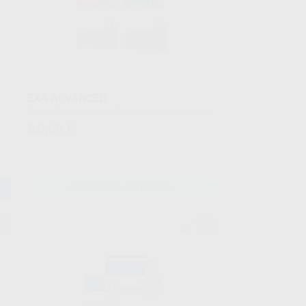
EXA ADVANCED
Envase 2 cartuchos de 48 ml + 6 puntas de mezcla
66
,69
€
SELECCIONAR REFERENCIA
MG
VOCO
037
Ref. E238