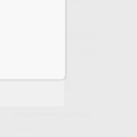
Caja 2 cartuchos de 50 ml + 12 puntas de mezcla +
12 puntas intraorales
64
,02
€
70,76 €
Oferta
SELECCIONAR REFERENCIA
ELL
COLTENE-WHALEDENT
881
Ref. 38260
eciales
PRESIDENT ORIGINAL HEAVY BODY
Caja 2 cartuchos de 75 ml + 8 puntas de mezcla
55
,31
€