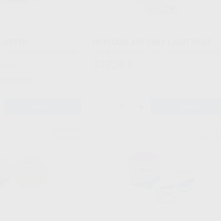
LIMITED
HONIGUM AUTOMIX LIGHT FAST
Caja 8 cartuchos de 50 ml + 50 puntas de mezcla +
les blancas
50 puntas intraorales
327
,30
€
9,90 €
adicionales
-
+
AÑADIR
AÑADIR
ELSODENT
D
Ref. Grupo
Ref. 74