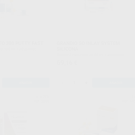
O 380 PUTTY FAST
GRANDIO SO INLAY SYSTEM
SILICONA
los de retención
Envase 2 cartuchos de 50 ml + accesorios
69
,16
€
-
+
AÑADIR
AÑADIR
KULZER
D
Ref. 3698
Ref. 74