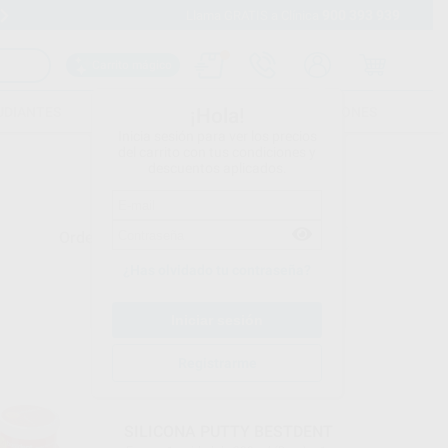
900 393 939
Envíos gratuitos desde 110€
Llama GRATIS a Clínica
Carrito mágico
UDIANTES
FOLLETOS
FORMACIONES
¡Hola!
Inicia sesión para ver los precios
del carrito con tus condiciones y
descuentos aplicados.
Ordenar por
¿Has olvidado tu contraseña?
BESTDENT
Registrarme
Ref. Grupo
SILICONA PUTTY BESTDENT