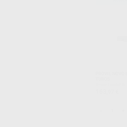
SELECCI
PROVIL NOVO 
TUBOS
Envase 1 unidad de 140 ml (Base) + 1 unidad de
140 ml (Catalizador)
163
,97
€
-
+