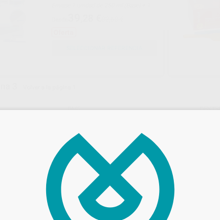
Envase 1 unidad de 250 ml (Base) + 1
unidad de 250 ml (Catalizador)
39
,28
€
82,68 €
Desde
Oferta
SELECCIONAR REFERENCIA
ina 3
Volver a la página 1
DMG
DENTS
Ref. 74035
Ref. 89
O 2
AQUASIL PUTTY FAST SET