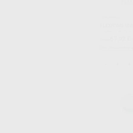
¡Novedad!
FLEXITIME UN
Envase 2 x 50 ml + 1 x 5 puntas de mezcla verdes +
1 x 6 puntas intraora
67
,92
€
7
Desde
Sin descuentos 
-
+