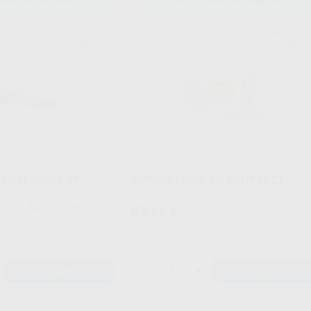
ONAR REFERENCIA
SELECCIONAR REFERENCIA
KULZER
COLTENE-WHALED
Ref. 2410
Ref. 6
LIGHT REGULAR
AFFINIS REGULAR BODY FAST
Caja 2 cartuchos de 50 ml + 12 puntas de mezcl
85
,86
€
-
+
AÑADIR
AÑADIR
VOCO
DE