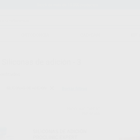
Stock de más de 15.000 productos
ORTODONCIA
CAD/CAM
EST
-
Siliconas de adición - 3
ontrados
SILICONAS DE ADICIÓN
Borrar filtros
PROCLINIC EXPERT
Ref. Grupo
SILICONAS DE ADICIÓN
PROCLINIC EXPERT