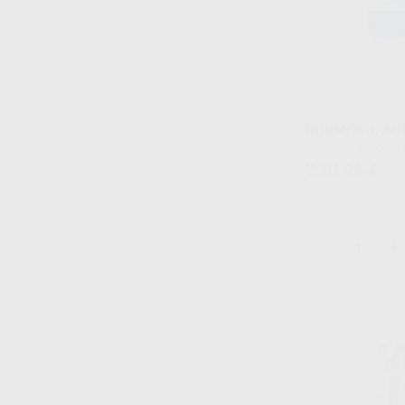
NORMOSIL AUT
Envase 2 cartuchos de 380 ml + 20 puntas
mezcladoras + 2 anil
230
,96
€
-
+