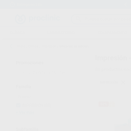
Entrega en 24h
15 días para cambiar de opinión
CLÍNICA
LABORATORIO
EQUIPAMIENTO
Inicio
/
Clínica
/
Impresión
/
Siliconas de adición
Impresión 
Promociones
80
productos enc
VER SOLO OFERTAS
(36)
IMPRESIÓN
Familia
52%
IMPRESIÓN
(80)
Ver más
Subfamilia