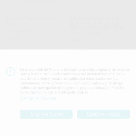
FRESAS GRANO MEDIO 198
FRESA DIAMANTE CÓNICA
CORTA F.G. 2855.314.025
HORICO
|
Ref. Grupo
GRANO GRUESO SERIE 2000
41
,00
€
45,32 €
KOMET
|
Ref. 7088
Oferta
57
,81
€
-
+
SELECCIONAR REFERENCIA
AÑADIR
En el sitio web de Proclinic utilizamos cookies propias y de terceros
33%
para personalizar la web conforme a tus preferencias, analizar el
uso del sitio web y mostrarte publicidad relacionada con tus
preferencias sobre la base de un perfil elaborado a partir de tus
hábitos de navegación (por ejemplo, páginas visitadas). Puedes
consultar
aquí
nuestra Política de cookies.
Configurar Cookies
ACEPTAR TODAS
DENEGAR TODAS
FRESAS DE DIAMANTE PARA
FRESAS F.G. TURBO 869-
TURBINA MODELO 847
879-016 D+Z
(CÓNICA CON EXTREMIDAD
DZ
|
Ref. 4342
PLANA)
PROCLINIC
|
Ref. Grupo
42
,52
€
47,00 €