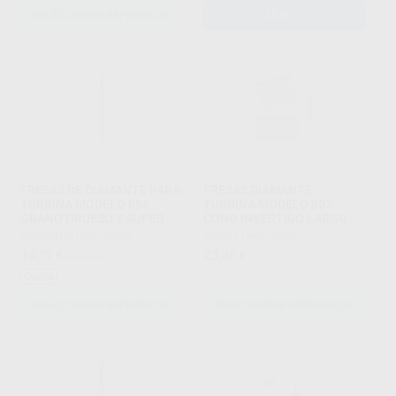
SELECCIONAR REFERENCIA
AÑADIR
FRESAS DE DIAMANTE PARA
FRESAS DIAMANTE
TURBINA MODELO 856
TURBINA MODELO 807
GRANO GRUESO Y SUPER
CONO INVERTIDO LARGO
GRUESO
PROCLINIC
|
Ref. Grupo
KOMET
|
Ref. Grupo
14
23
,72
€
19,26 €
,48
€
Oferta
SELECCIONAR REFERENCIA
SELECCIONAR REFERENCIA