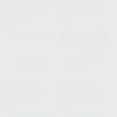
FRESAS DE DIAMANTE PARA
FRESA DIAMANTE
TURBINA MODELO 837
8368.016.FG GRANO FINO
(CILÍNDRICA ALARGADA)
BUSCH
|
Ref. 45926
PROCLINIC
|
Ref. Grupo
33
,18
€
14
,72
€
19,26 €
-
+
Oferta
SELECCIONAR REFERENCIA
AÑADIR
FRESAS DIAMANTE
FRESAS DIAMANTE
TURBINA MODELO 889
TURBINA MODELO 847
LLAMA PEQUEÑA
CÓNICO CON HOMBRO
PARTE ACTIVA 8 MM
KOMET
|
Ref. Grupo
KOMET
|
Ref. Grupo
27
42
,97
€
,83
€
SELECCIONAR REFERENCIA
SELECCIONAR REFERENCIA