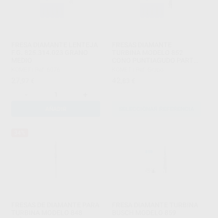
FRESA DIAMANTE LENTEJA
FRESAS DIAMANTE
F.G. 825.314.023 GRANO
TURBINA MODELO 852
MEDIO
CONO PUNTIAGUDO PARTE
ACTIVA 6 MM
KOMET
|
Ref. 6076
KOMET
|
Ref. Grupo
27
42
,97
€
,83
€
-
+
AÑADIR
SELECCIONAR REFERENCIA
34%
FRESAS DE DIAMANTE PARA
FRESA DIAMANTE TURBINA
TURBINA MODELO 848
BUSCH MODELO 859