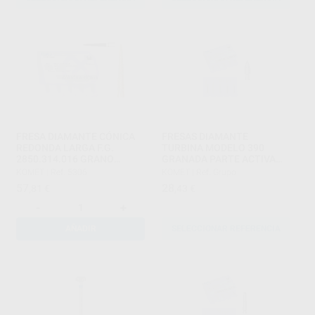
FRESA DIAMANTE CÓNICA
FRESAS DIAMANTE
REDONDA LARGA F.G.
TURBINA MODELO 390
2850.314.016 GRANO
GRANADA PARTE ACTIVA
GRUESO SERIE 2000
3,5 MM
KOMET
|
Ref. 5306
KOMET
|
Ref. Grupo
57
28
,81
€
,43
€
-
+
AÑADIR
SELECCIONAR REFERENCIA