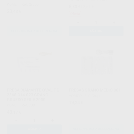
KOMET
|
Ref. Grupo
8
,83
€
12,51 €
23
,48
€
Oferta
-
+
SELECCIONAR REFERENCIA
AÑADIR
FRESA DIAMANTE OVAL F.G.
FRESAS GRANO MEDIO 001
2368.314.023 GRANO
HORICO
|
Ref. Grupo
GRUESO SERIE 2000
19
,24
€
KOMET
|
Ref. 7081
43
,17
€
-
+
AÑADIR
SELECCIONAR REFERENCIA