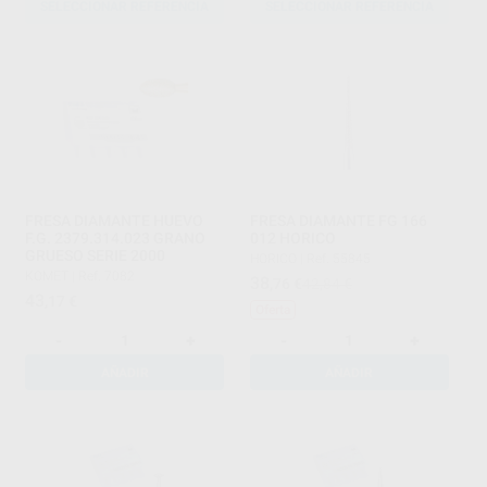
SELECCIONAR REFERENCIA
SELECCIONAR REFERENCIA
FRESA DIAMANTE HUEVO
FRESA DIAMANTE FG 166
F.G. 2379.314.023 GRANO
012 HORICO
GRUESO SERIE 2000
HORICO
|
Ref. 55845
KOMET
|
Ref. 7082
38
,76
€
42,84 €
43
,17
€
Oferta
-
+
-
+
AÑADIR
AÑADIR