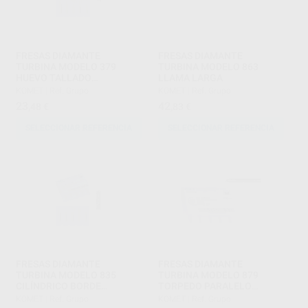
FRESAS DIAMANTE
FRESAS DIAMANTE
TURBINA MODELO 379
TURBINA MODELO 863
HUEVO TALLADO
LLAMA LARGA
OCLUSAL/LINGUAL PARTE
KOMET
|
Ref. Grupo
KOMET
|
Ref. Grupo
ACTIVA 3,4 MM
23
42
,48
€
,83
€
SELECCIONAR REFERENCIA
SELECCIONAR REFERENCIA
FRESAS DIAMANTE
FRESAS DIAMANTE
TURBINA MODELO 835
TURBINA MODELO 879
CILÍNDRICO BORDE
TORPEDO PARALELO
CORTANTE LONGITUD
LARGO CON BISEL PARTE
KOMET
|
Ref. Grupo
KOMET
|
Ref. Grupo
ACTIVA 3 Y 4 MM.
ACTIVA 10 MM