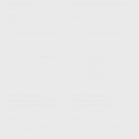
(CILÍNDRICA)
PARALELO REDONDO CON
BISEL SERIE-S
PROCLINIC
|
Ref. Grupo
KOMET
|
Ref. Grupo
10
59
,26
€
13,41 €
,58
€
Oferta
SELECCIONAR REFERENCIA
SELECCIONAR REFERENCIA
FRESAS DIAMANTE
FRESAS DIAMANTE
TURBINA MODELO 2847
TURBINA MODELO 801
TALLADO RÁPIDO SERIE
BOLA DIÁMETRO 029
2000
KOMET
|
Ref. Grupo
KOMET
|
Ref. Grupo
57
42
,81
€
,83
€
SELECCIONAR REFERENCIA
SELECCIONAR REFERENCIA