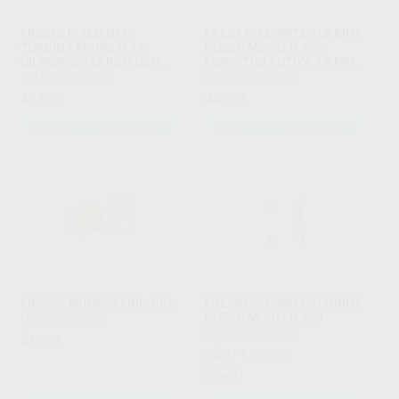
FRESAS DIAMANTE
FRESA DIAMANTE TURBINA
TURBINA MODELO 886
BUSCH MODELO 368
CILÍNDRICO LARGO CON
LONGITUD ACTIVA 5,0 MM.
PUNTA BISELADA PARTE
KOMET
|
Ref. Grupo
BUSCH
|
Ref. Grupo
ACTIVA 10 MM
42
46
,83
€
,19
€
SELECCIONAR REFERENCIA
SELECCIONAR REFERENCIA
FRESAS MONOSTERIL 10U.
FRESA DIAMANTE TURBINA
BUSCH MODELO 850
MDT
|
Ref. Grupo
BUSCH
|
Ref. Grupo
21
,25
€
63
,31
€
69,97 €
Oferta