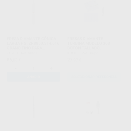
FRESA DIAMANTE CÓNICA
FRESAS DIAMANTE
LARGA F.G. ZR8850.314.016
TURBINA MODELO 368
GRANO FINO PARA
BOTÓN TALLADO
CIRCONIO
OCLUSAL/LINGUAL PARTE
KOMET
|
Ref. 98956
KOMET
|
Ref. Grupo
ACTIVA 4,5 MM
86
27
,03
€
,97
€
-
+
AÑADIR
SELECCIONAR REFERENCIA