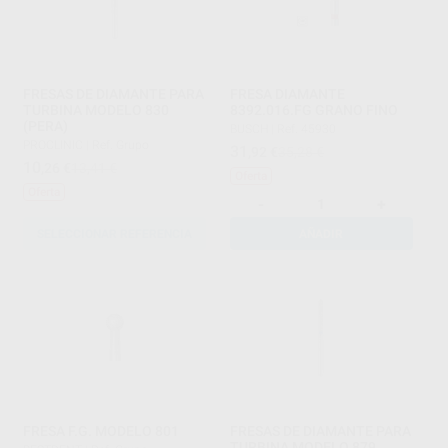
FRESAS DE DIAMANTE PARA
FRESA DIAMANTE
TURBINA MODELO 830
8392.016.FG GRANO FINO
(PERA)
BUSCH
|
Ref. 45930
PROCLINIC
|
Ref. Grupo
31
,92
€
35,28 €
10
,26
€
13,41 €
Oferta
Oferta
-
+
SELECCIONAR REFERENCIA
AÑADIR
FRESA F.G. MODELO 801
FRESAS DE DIAMANTE PARA
TURBINA MODELO 879