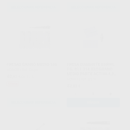
SELECCIONAR REFERENCIA
SELECCIONAR REFERENCIA
FRESAS GRANO MEDIO 166
FRESA DIAMANTE BARRIL
F.G. 811.314.033 GRANO
HORICO
|
Ref. Grupo
MEDIO PARTE ACTIVA 4,3
40
,87
€
45,17 €
MM
KOMET
|
Ref. 5319
Oferta
42
,83
€
-
+
SELECCIONAR REFERENCIA
AÑADIR