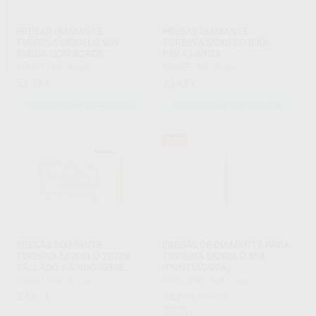
FRESAS DIAMANTE
FRESAS DIAMANTE
TURBINA MODELO 909
TURBINA MODELO 830L
RUEDA CON BORDE
PERA LARGA
REDONDEADO DIÁMETRO
KOMET
|
Ref. Grupo
KOMET
|
Ref. Grupo
040
57
23
,15
€
,48
€
SELECCIONAR REFERENCIA
SELECCIONAR REFERENCIA
32%
FRESAS DIAMANTE
FRESAS DE DIAMANTE PARA
TURBINA MODELO 2878K
TURBINA MODELO 858
TALLADO RÁPIDO SERIE
(PUNTIAGUDA)
2000
KOMET
|
Ref. Grupo
PROCLINIC
|
Ref. Grupo
57
16
,81
€
,76
€
24,47 €
Oferta