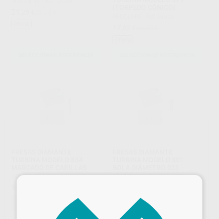
BESTDENT
|
Ref. Grupo
(TORPEDO CÓNICO)
21
,29
€
23,53 €
PROCLINIC
|
Ref. Grupo
Oferta
17
,82
€
23,30 €
Oferta
SELECCIONAR REFERENCIA
SELECCIONAR REFERENCIA
FRESAS DIAMANTE
FRESAS DIAMANTE
TURBINA MODELO 834
TURBINA MODELO 801
MARCADO DE CARILLAS
BOLA DIÁMETRO 023
KOMET
|
Ref. Grupo
KOMET
|
Ref. Grupo
×
95
27
,09
€
,97
€
SELECCIONAR REFERENCIA
SELECCIONAR REFERENCIA