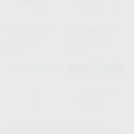
FRESAS NEODIAMOND FG
FRESA DIAMANTE CÓNICA
PUNTIAGUDA F.G.
MICROCOPY
|
Ref. Grupo
2858.314.014 GRANO
14
,35
€
15,87 €
GRUESO SERIE 2000
KOMET
|
Ref. 5305
Oferta
57
,81
€
-
+
SELECCIONAR REFERENCIA
AÑADIR
FRESAS DE DIAMANTE PARA
FRESAS DIAMANTE
TURBINA MODELO 835
TURBINA MODELO S6881