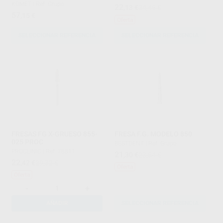
DIÁMETRO 014
KOMET
|
Ref. Grupo
22
,13
€
24,45 €
57
,15
€
Oferta
SELECCIONAR REFERENCIA
SELECCIONAR REFERENCIA
FRESAS FG X-GRUESO 855-
FRESA F.G. MODELO 850
025 PROC
BESTDENT
|
Ref. Grupo
PROCLINIC
|
Ref. 78811
21
,30
€
23,54 €
22
,42
€
29,32 €
Oferta
Oferta
-
+
AÑADIR
SELECCIONAR REFERENCIA