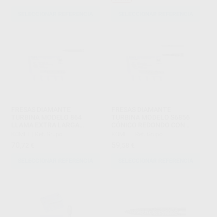
SELECCIONAR REFERENCIA
SELECCIONAR REFERENCIA
FRESAS DIAMANTE
FRESAS DIAMANTE
TURBINA MODELO 864
TURBINA MODELO S6856
LLAMA EXTRA LARGA
CÓNICO REDONDO CON
PARTE ACTIVA 12 MM
BISEL SERIE-S
KOMET
|
Ref. Grupo
KOMET
|
Ref. Grupo
70
59
,72
€
,58
€
SELECCIONAR REFERENCIA
SELECCIONAR REFERENCIA