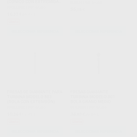
(CÓNICO CON EXTREMIDAD
BUSCH
|
Ref. Grupo
ALARGADA)
PROCLINIC
|
Ref. Grupo
55
,05
€
16
,27
€
24,47 €
Oferta
SELECCIONAR REFERENCIA
SELECCIONAR REFERENCIA
FRESAS DE DIAMANTE PARA
FRESAS DIAMANTE
TURBINA MODELO 802
TURBINA MODELO 801
(BOLA CON EXTENSIÓN)
BOLA GRANO MEDIO
PROCLINIC
|
Ref. Grupo
INTENSIV
|
Ref. Grupo
10
34
,26
€
13,41 €
,80
€
39,94 €
Oferta
Oferta
SELECCIONAR REFERENCIA
SELECCIONAR REFERENCIA