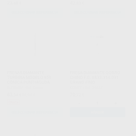
23
42
,48
€
,83
€
SELECCIONAR REFERENCIA
SELECCIONAR REFERENCIA
FRESAS DIAMANTE
FRESA DIAMANTE GORRO
TURBINA MODELO 859
CHINO F.G. 8833.314.031
CÓNICA PUNTIAGUDA
GRANO FINO
INTENSIV
|
Ref. Grupo
KOMET
|
Ref. 24637
83
70
,54
€
95,94 €
,72
€
Oferta
-
+
SELECCIONAR REFERENCIA
AÑADIR