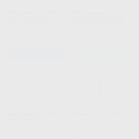
FRESA DIAMANTE TORPEDO
FRESAS DIAMANTE
LARGA C/BISEL F.G.
TURBINA MODELO S6878
2879.314.014 GRANO
TORPEDO PARALELO CON
GRUESO SERIE 2000
BISEL SERIE-S
KOMET
|
Ref. 5307
KOMET
|
Ref. Grupo
57
59
,81
€
,58
€
-
+
AÑADIR
SELECCIONAR REFERENCIA
FRESA DIAMANTE TURBINA
FRESA F.G. MODELO 830
BUSCH MODELO 863
BESTDENT
|
Ref. Grupo
BUSCH
|
Ref. Grupo
21
,30
€
23,54 €
55
,05
€
Oferta