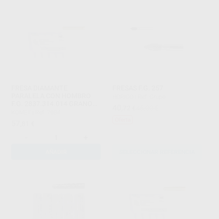
FRESA DIAMANTE
FRESAS F.G. 257
PARALELA CON HOMBRO
HORICO
|
Ref. Grupo
F.G. 2837.314.014 GRANO
40
,72
€
45,00 €
GRUESO SERIE 2000
KOMET
|
Ref. 7084
Oferta
57
,81
€
-
+
AÑADIR
SELECCIONAR REFERENCIA