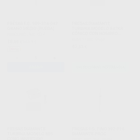
FRESAS F.G. 909-314-042
FRESAS DIAMANTE
GRANO MEDIO (RUEDA)
TURBINA MODELO 847KR
CÓNICO CON HOMBRO
PROCLINIC
|
Ref. 7514
BORDE REDONDEADO
KOMET
|
Ref. Grupo
18
,88
€
24,69 €
PARTE ACTIVA 8 MM
42
,83
€
Oferta
-
+
AÑADIR
SELECCIONAR REFERENCIA
FRESAS DIAMANTE
FRESAS F.G. FINO 392-016
TURBINA MODELO 805
DIAMANTE PROC
CONO INVERTIDO
PROCLINIC
|
Ref. 78804