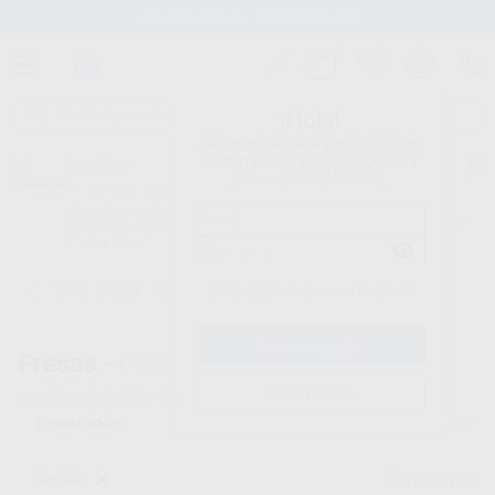
Stock de más de 15.000 productos
¡Hola!
Inicia sesión para ver los precios
del carrito con tus condiciones y
Proclinic
descuentos aplicados.
¿Todavía no tienes nuestra App?
¡Descárgala para ser siempre el primero en conocer nuestras
promociones y descuentos! Disponible en Google Play o App Store.
Google Play
¿Has olvidado tu contraseña?
Inicio
/
Clínica
/
Fresas
/
Fresas diamante turbina
Fresas -
Fresas de diamante turbina - 2
Registrarme
337
productos encontrados
Filtrar
FRESAS
Borrar filtros