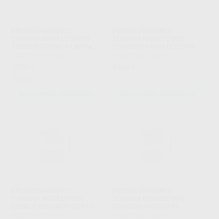
FRESAS DIAMANTE
FRESAS DIAMANTE
TURBINA MODELO S6879
TURBINA MODELO 878
TORPEDO CÓNICA LARGA
TORPEDO PARALELO CON
CON BISEL SERIE-S PARTE
BISEL PARTE ACTIVA 8 MM
KOMET
|
Ref. Grupo
KOMET
|
Ref. Grupo
ACTIVA 10 MM
59
42
,58
€
,83
€
Outlet
SELECCIONAR REFERENCIA
SELECCIONAR REFERENCIA
FRESAS DIAMANTE
FRESAS DIAMANTE
TURBINA MODELO 855
TURBINA MODELO 848
CÓNICO REDONDO CORTO
CÓNICO LARGO CON
CON BISEL PARTE ACTIVA 7
HOMBRO PARTE ACTIVA 10
KOMET
|
Ref. Grupo
KOMET
|
Ref. Grupo