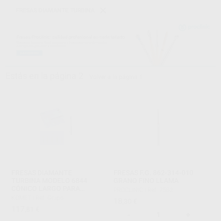
FRESAS DIAMANTE TURBINA
Estás en la página 2
Volver a la página 1
FRESAS DIAMANTE
FRESAS F.G. 862-314-010
TURBINA MODELO 6844
GRANO FINO LLAMA
CÓNICO LARGO PARA
PROCLINIC
|
Ref. 7582
CARILLAS REDUCCIÓN
KOMET
|
Ref. Grupo
18
,30
€
AXIAL
117
,81
€
-
+