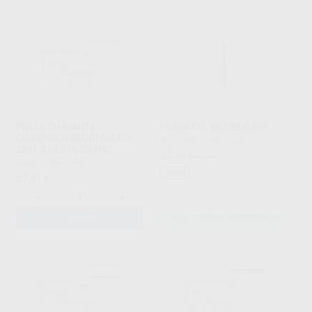
FRESA DIAMANTE
FRESA F.G. MODELO 859
CILÍNDRICA REDONDA F.G.
BESTDENT
|
Ref. Grupo
2881.314.016 GRANO
20
,19
€
22,31 €
GRUESO SERIE 2000
KOMET
|
Ref. 7095
Oferta
57
,81
€
-
+
AÑADIR
SELECCIONAR REFERENCIA