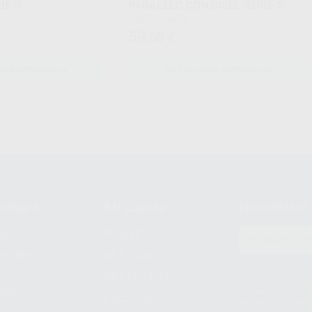
IE-S
PARALELO CON BISEL SERIE-S
Caja 5 unidades
59
,58
€
NAR REFERENCIA
SELECCIONAR REFERENCIA
compra
Mi cuenta
Newsletter
prar
Registro
to del
Mis listas
Le informamos de q
Mis productos
S.A.U.. La Finalida
nes
comercial. La legit
Facturas
prestado. Sus dato
que comercialicen p