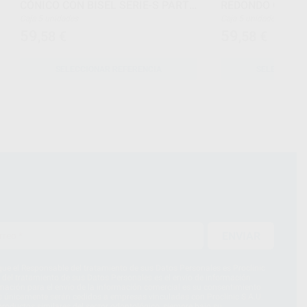
CÓNICO CON BISEL SERIE-S PARTE
REDONDO CON BI
ACTIVA 8 MM
Caja 5 unidades
Caja 5 unidades
59
59
,58
€
,58
€
SELECCIONAR REFERENCIA
SELECCIONA
ENVIAR
ue el Responsable del tratamiento de sus Datos Personales es Proclinic
d del tratamiento de sus Datos Personales es el envío de información
imación para el envío de la información comercial es su consentimiento
s únicamente serán cedidos a empresas vinculadas con Proclinic S.A.U.
roductos similares del sector odontológico, siempre bajo su