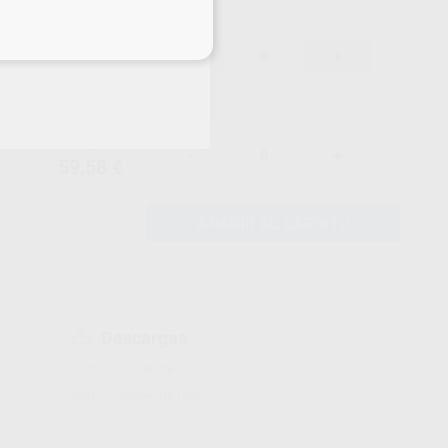
62,72 €
eciales
-
+
59,58 €
62,72 €
-
+
59,58 €
AÑADIR AL CARRITO
Descargas
Instrucciones de uso
Instrucciones de uso