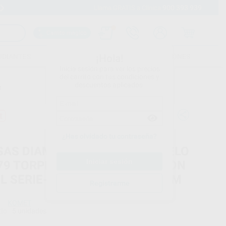
900 393 939
15 días para cambiar de opinión
Llama GRATIS a Clínica
Carrito mágico
UDIANTES
FOLLETOS
FORMACIONES
¡Hola!
Inicia sesión para ver los precios
del carrito con tus condiciones y
descuentos aplicados.
M
t
¿Has olvidado tu contraseña?
SAS DIAMANTE TURBINA MODELO
79 TORPEDO CÓNICA LARGA CON
EL SERIE-S PARTE ACTIVA 10 MM
Registrarme
KOMET
do
5 unidades