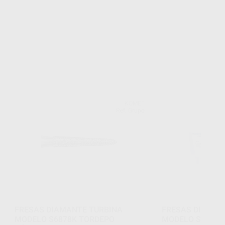
KOMET
Ref. Grupo
FRESAS DIAMANTE TURBINA
FRESAS DIAMAN
MODELO S6878K TORDEPO
MODELO S6881 