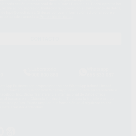
 habrás cesión internacional de sus Datos Personales. Podrá ejercitar los
 rectificación, supresión, limitación y/o oposición al tratamiento de datos,
és de lopd@proclinic.es. Si desea conocer información adicional sobre el
os personales, acceda a:
Protección de datos
CONTACTO
Laboratorio
Whatsapp
39
900 800 880
665 533 087
hatsApp Business son proporcionados por WhatsApp Ireland Limited
. La información que controla WhatsApp Ireland puede ser transferida a
acebook Inc.. Dicha Transferencia Internacional de Datos ofrece
 al basarse en la Cláusula Contractual Tipo para la transferencia de
terceros países. Puede ampliar la información en el siguiente enlace:
s Data Transfer Addendum
.