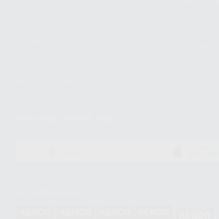
Métodos d
Canal ético
Envío
Código ético
Símbolos 
Sostenibilidad
Compra rá
energética
dientes
Trabaja con nosotros
Preguntas Frecuentes
(FAQ)
Descarga nuestra App
DISPONIBLE EN
DISPONIBLE 
GOOGLE PLAY
APP STOR
Acreditaciones