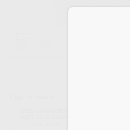
Elige un modelo
FRESA DIAMANTE TORPEDO CÓNICA LARGA F.
S6879.314.012 GRANO GRUESO
8430
033387
Ref. Proclinic
Ref. fabricante