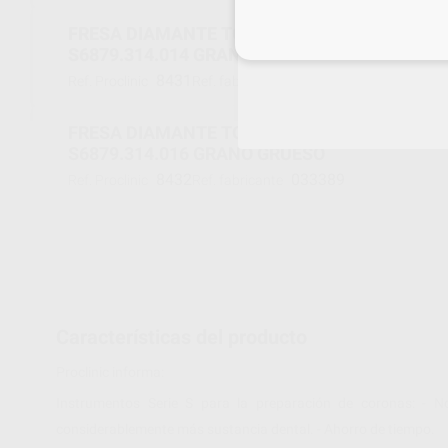
FRESA DIAMANTE TORPEDO CÓNICA LARGA F.
Inicia 
S6879.314.014 GRANO GRUESO
8431
033388
Ref. Proclinic
Ref. fabricante
FRESA DIAMANTE TORPEDO CÓNICA LARGA F.
S6879.314.016 GRANO GRUESO
8432
033389
Ref. Proclinic
Ref. fabricante
Características del producto
Proclinic informa:
Instrumentos Serie S para la preparación de coronas: - 
considerablemente más sustancia dental. - Ahorro de tiempo.