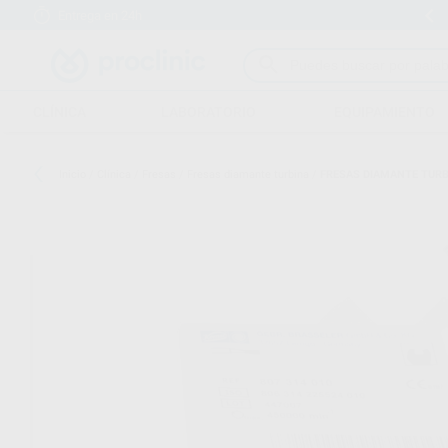
Entrega en 24h
Envíos gratuitos desde 110€
CLÍNICA
LABORATORIO
EQUIPAMIENTO
Inicio
/
Clínica
/
Fresas
/
Fresas diamante turbina
/
FRESAS DIAMANTE TURB