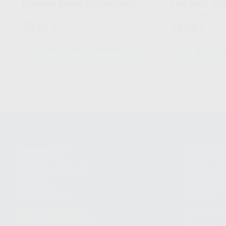
HOMBRO BORDE REDONDEADO
CON BISEL SER
SERIE-S
Caja 5 unidades
Caja 5 unidades
59
59
,58
€
,58
€
SELECCIONAR REFERENCIA
SELECCIO
Conócenos
Guía de 
¿Quiénes somos?
Cómo com
Nuestros
Seguimien
compromisos
pedido
Responsabilidad
Devolucio
Social Corporativa