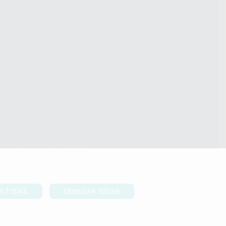
ndiciones Generales de Contratación
y
Política de
ivacidad
formación Corporativa
lítica de Cookies
R TODAS
DENEGAR TODAS
UBIR