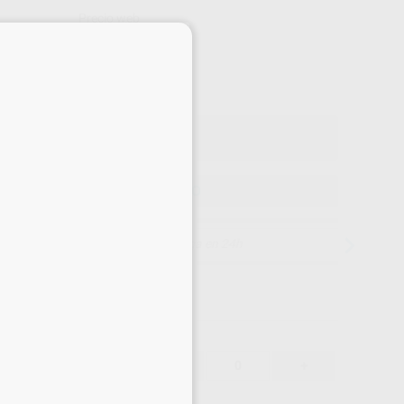
Precio web
×
59
,58
€
72 €
o con IVA incluido 72,09 €
ELEGIR MODELO
Entrega en 24h
62,72 €
-
+
59,58 €