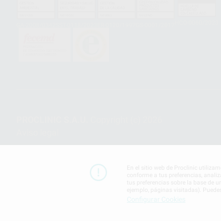
HCO-0060/2023
GA-2008/0342
SST-0118/2023
ER-0120/1997
GS-0001/2017
PROCLINIC S.A.U.
Copyright (c) 2026
Aviso legal
En el sitio web de Proclinic utiliza
conforme a tus preferencias, analiz
tus preferencias sobre la base de u
ejemplo, páginas visitadas). Puede
Configurar Cookies