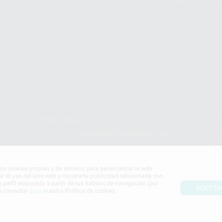
Teléfono:
900 393 939
Co
pr
E-mail de contacto:
proclinic@proclinic.es
In
Po
mos cookies propias y de terceros para personalizar la web
ar el uso del sitio web y mostrarte publicidad relacionada con
n perfil elaborado a partir de tus hábitos de navegación (por
ACEPTA
s consultar
aquí
nuestra Política de cookies.
S