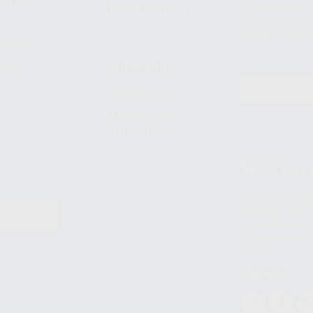
e pago
Compra rápida
consentimiento y no
derechos de acceso,
entre otros, a trav
tratamiento de dat
legales
pida
Estudiantes
Odontobook
Material para
estudiantes
Clínica
900 393 9
Los servicios de W
(WhatsApp Ireland)
EN
WhatsApp LLC y a F
E
garantías adecuadas
datos personales a 
WhatsApp Busines
Síguenos