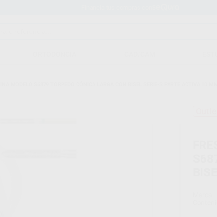
Financia tus compras con
ORTODONCIA
CAD/CAM
EST
INA MODELO S6879 TORPEDO CÓNICA LARGA CON BISEL SERIE-S PARTE ACTIVA 10 M
Outle
FRE
S68
BIS
Marca
Conteni