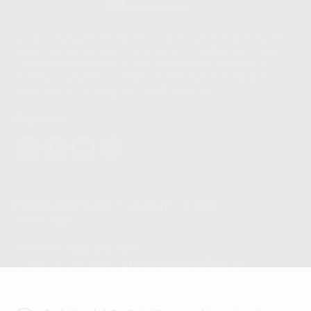
665 533 087
Los servicios de WhatsApp Business son proporcionados por WhatsApp
Ireland Limited (WhatsApp Ireland). La información que controla WhatsApp
Ireland puede ser transferida a WhatsApp LLC y a Facebook Inc.. Dicha
Transferencia Internacional de Datos ofrece garantías adecuadas al
basarse en la Cláusula Contractual Tipo para la transferencia de datos
personales a terceros países. Puede ampliar la información en el siguiente
enlace:
WhatsApp Business Data Transfer Addendum
.
Síguenos
PROCLINIC S.A.U.
Copyright (c) 2026
Aviso legal
Teléfono:
900 393 939
E-mail de contacto:
proclinic@proclinic.es
Condiciones Generales de Contratación
y
Política
de privacidad