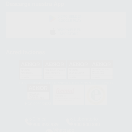
Descarga nuestra App
DISPONIBLE EN
GOOGLE PLAY
DISPONIBLE EN
APP STORE
Acreditaciones
GA-2008/0342
SST-0118/2023
ER-0120/1997
GS-0001/2017
HCO-0060/2023
Clínica
Laboratorio
900 393 939
900 800 880
Whatsapp