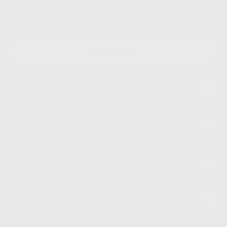
Datos Personales. Podrá ejercitar los derechos de acceso, rectificación,
supresión, limitación y/o oposición al tratamiento de datos, entre otros, a
través de lopd@proclinic.es. Si desea conocer información adicional sobre
el tratamiento de datos personales, acceda a:
Protección de datos
CONTACTO
Mi cuenta
Estudiantes
Conócenos
Guía de compra