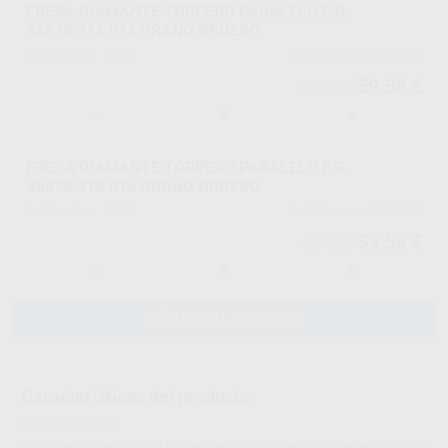
FRESA DIAMANTE TORPEDO PARALELO F.G.
S6878.314.014 GRANO GRUESO
8426
033385
Ref. Proclinic
Ref. fabricante
59,58 €
62,72 €
-
+
FRESA DIAMANTE TORPEDO PARALELO F.G.
S6878.314.016 GRANO GRUESO
8427
033386
Ref. Proclinic
Ref. fabricante
59,58 €
62,72 €
-
+
AÑADIR AL CARRITO
Características del producto
Proclinic informa:
Instrumentos Serie S para la preparación de coronas: - No generan calor. -