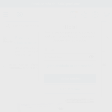
Stock de más de 15.000 productos
¡Hola!
Inicia sesión para ver los precios
del carrito con tus condiciones y
Proclinic
descuentos aplicados.
¿Todavía no tienes nuestra App?
¡Descárgala para ser siempre el primero en conocer nuestras
promociones y descuentos! Disponible en Google Play o App Store.
Google Play
Inicio
/
Clínica
/
Fresas
/
Fresas diamante turbina
/
FRESAS DIAMANTE
¿Has olvidado tu contraseña?
TURBINA MODELO S6878 TORPEDO PARALELO CON BISEL SERIE-S
Registrarme