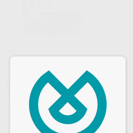
1
/ 2
×
FRESAS DIAMANTE TURBINA MODELO S6878
TORPEDO PARALELO CON BISEL SERIE-S
Marca
KOMET
Contenido
5 unidades
Precio web
59
,58
€
62,72 €