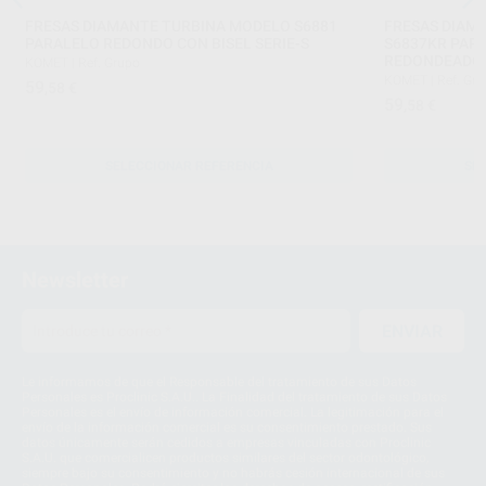
FRESAS DIAMANTE TURBINA MODELO S6881
FRESAS DIAM
PARALELO REDONDO CON BISEL SERIE-S
S6837KR PAR
REDONDEADO 
KOMET
|
Ref. Grupo
KOMET
|
Ref. Gr
59
,58
€
59
,58
€
SELECCIONAR REFERENCIA
SE
Newsletter
ENVIAR
Le informamos de que el Responsable del tratamiento de sus Datos
Personales es Proclinic S.A.U.. La Finalidad del tratamiento de sus Datos
Personales es el envío de información comercial. La legitimación para el
envío de la información comercial es su consentimiento prestado. Sus
datos únicamente serán cedidos a empresas vinculadas con Proclinic
S.A.U. que comercialicen productos similares del sector odontológico,
siempre bajo su consentimiento y no habrás cesión internacional de sus