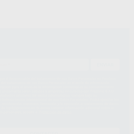
ENVIAR
ue el Responsable del tratamiento de sus Datos Personales es Proclinic
d del tratamiento de sus Datos Personales es el envío de información
imación para el envío de la información comercial es su consentimiento
s únicamente serán cedidos a empresas vinculadas con Proclinic S.A.U.
roductos similares del sector odontológico, siempre bajo su
 habrás cesión internacional de sus Datos Personales. Podrá ejercitar los
 rectificación, supresión, limitación y/o oposición al tratamiento de datos,
és de lopd@proclinic.es. Si desea conocer información adicional sobre el
os personales, acceda a:
Protección de datos
CONTACTO