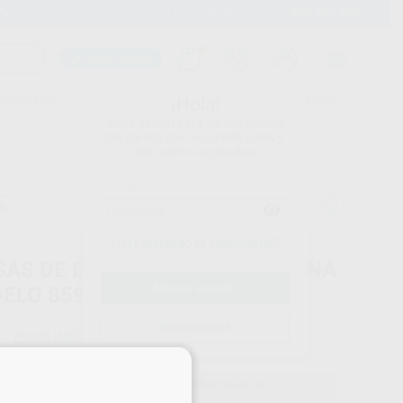
900 393 939
Envíos gratuitos desde 110€
Llama GRATIS a Clínica
Carrito mágico
UDIANTES
FOLLETOS
FORMACIONES
¡Hola!
Inicia sesión para ver los precios
del carrito con tus condiciones y
descuentos aplicados.
a
¿Has olvidado tu contraseña?
SAS DE DIAMANTE PARA TURBINA
ELO 859-314-016
Registrarme
PROCLINIC
do
3 unidades
×
19,67 €
Comprando
1 unidad
te ahorras el
30%