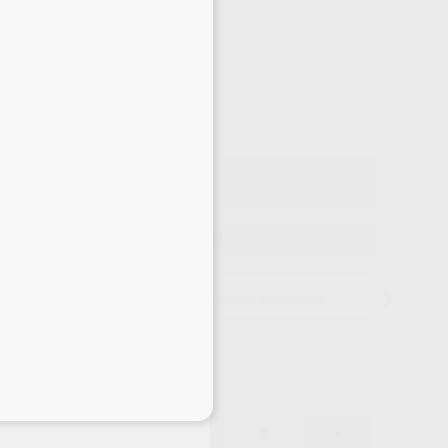
Precio web
-30%
¡Mejor oferta!
19
,67
€
92 €
o con IVA incluido 23,80 €
ELEGIR MODELO
15 días para cambiar de opinión salvo anestesias
eciales
19,67 €
-30%
-
+