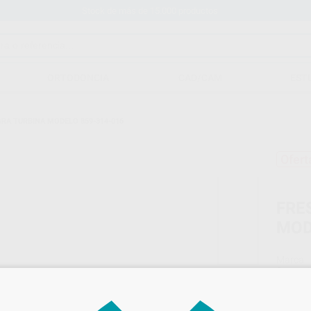
Stock de más de 15.000 productos
ORTODONCIA
CAD/CAM
EST
ARA TURBINA MODELO 859-314-016
Ofert
FRE
MOD
Marca
Conteni
Oferta