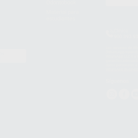
Odontobook
Material para
estudiantes
Clínica
900 393 9
Los servicios de W
(WhatsApp Ireland)
EN
WhatsApp LLC y a F
E
garantías adecuadas
datos personales a 
WhatsApp Busines
Síguenos