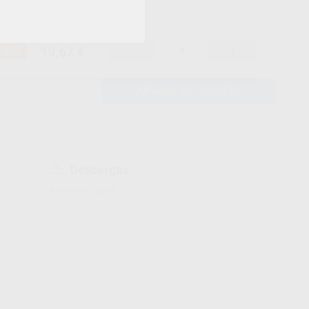
19,67 €
-30%
-
+
AÑADIR AL CARRITO
Descargas
Anexo en inglés