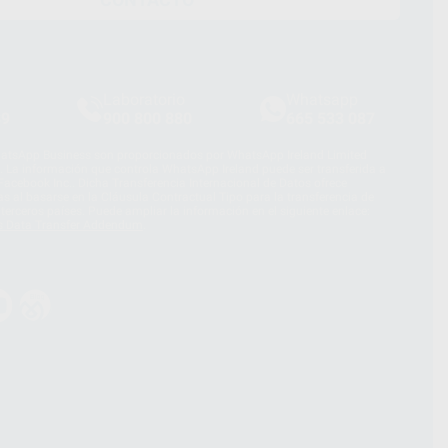
Laboratorio
Whatsapp
39
900 800 880
665 533 087
hatsApp Business son proporcionados por WhatsApp Ireland Limited
. La información que controla WhatsApp Ireland puede ser transferida a
acebook Inc.. Dicha Transferencia Internacional de Datos ofrece
 al basarse en la Cláusula Contractual Tipo para la transferencia de
terceros países. Puede ampliar la información en el siguiente enlace:
s Data Transfer Addendum
.