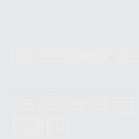
Trabaja con nosotros
Preguntas Frecuentes
(FAQ)
Descarga nuestra App
DISPONIBLE EN
DISPONIBLE 
GOOGLE PLAY
APP STOR
Acreditaciones
HCO-0060/2023
GA-2008/0342
SST-0118/2023
ER-0120/1997
GS-0001/2017