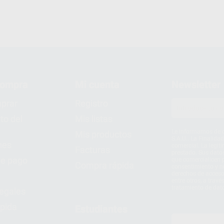
compra
Mi cuenta
Newsletter
prar
Registro
to del
Mis listas
Le informamos de q
Mis productos
S.A.U.. La Finalida
nes
comercial. La legit
Facturas
prestado. Sus dato
e pago
que comercialicen p
Compra rápida
consentimiento y no
derechos de acceso,
entre otros, a trav
tratamiento de dat
legales
pida
Estudiantes