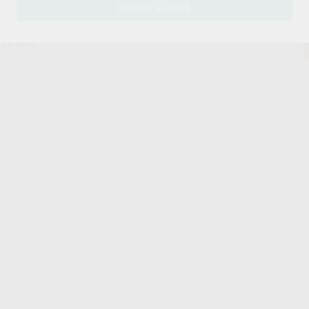
¡Iniciar sesión!
O FINO