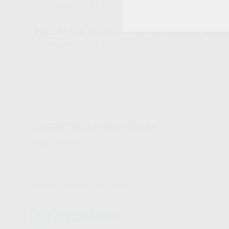
7543
Ref. Proclinic
FRESAS F.G. 859-314-016 PUNTIAGUDA GRAN
7552
Ref. Proclinic
Características del producto
Proclinic informa: