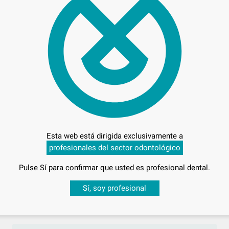
27,
Preci
Esta web está dirigida exclusivamente a
profesionales del sector odontológico
Entrega en 24h
Pulse Sí para confirmar que usted es profesional dental.
Desbloquea todas tus ventajas
Sí, soy profesional
sesión
para disfrutar de todos tus
descuentos y condiciones esp
O EXTRA