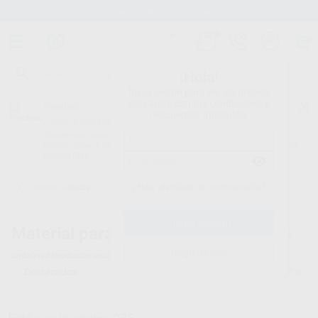
Stock de más de 15.000 productos
¡Hola!
Inicia sesión para ver los precios
del carrito con tus condiciones y
Proclinic
descuentos aplicados.
¿Todavía no tienes nuestra App?
¡Descárgala para ser siempre el primero en conocer nuestras
promociones y descuentos! Disponible en Google Play o App Store.
Google Play
¿Has olvidado tu contraseña?
Inicio
/
Clínica
Material para clínicas dentales - 275
Registrarme
undefined
Productos encontrados
Filtrar