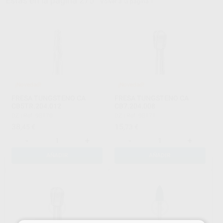
Estás en la página 275
Volver a la página 1
¡Novedad!
¡Novedad!
FRESA TUNGSTENO CA
FRESA TUNGSTENO CA
CB5TR.204.012
CB7.204.008
DZ
|
Ref. 98170
DZ
|
Ref. 98171
38
15
,45
€
,73
€
-
+
-
+
AÑADIR
AÑADIR