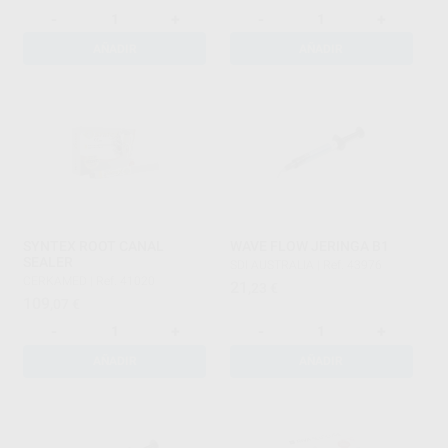
-
+
-
+
AÑADIR
AÑADIR
SYNTEX ROOT CANAL
WAVE FLOW JERINGA B1
SEALER
SDI AUSTRALIA
|
Ref. 43976
CERKAMED
|
Ref. 41020
21
,23
€
109
,07
€
-
+
-
+
AÑADIR
AÑADIR