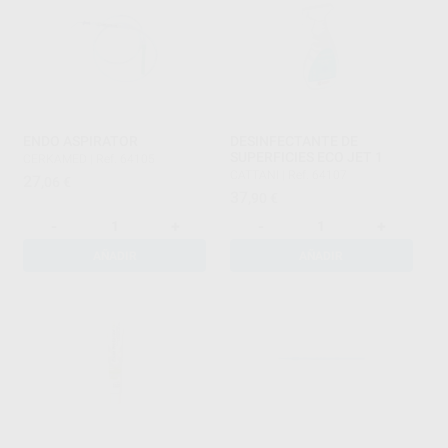
ENDO ASPIRATOR
DESINFECTANTE DE
SUPERFICIES ECO JET 1
CERKAMED
|
Ref. 64105
CATTANI
|
Ref. 64107
27
,06
€
37
,90
€
-
+
-
+
AÑADIR
AÑADIR