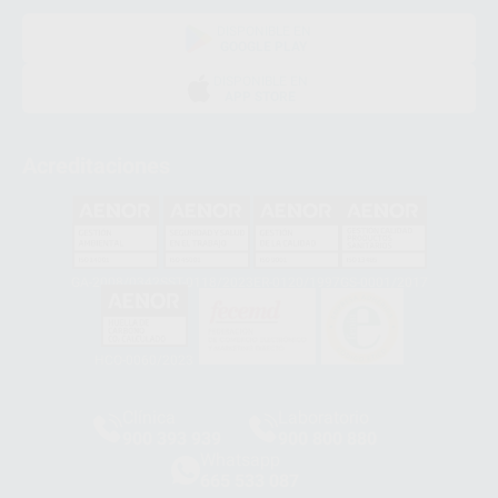
DISPONIBLE EN
GOOGLE PLAY
DISPONIBLE EN
APP STORE
Acreditaciones
GA-2008/0342
SST-0118/2023
ER-0120/1997
GS-0001/2017
HCO-0060/2023
Clínica
Laboratorio
900 393 939
900 800 880
Whatsapp
665 533 087