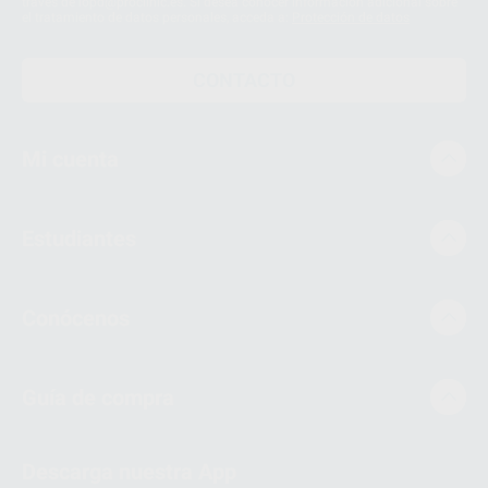
través de lopd@proclinic.es. Si desea conocer información adicional sobre
el tratamiento de datos personales, acceda a:
Protección de datos
CONTACTO
Mi cuenta
Estudiantes
Conócenos
Guía de compra
Descarga nuestra App