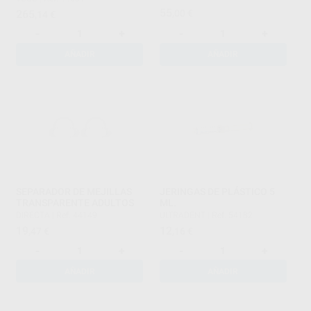
55
265
,00
€
,14
€
-
+
-
+
AÑADIR
AÑADIR
SEPARADOR DE MEJILLAS
JERINGAS DE PLÁSTICO 5
TRANSPARENTE ADULTOS
ML.
DIRECTA
|
Ref. 44149
ULTRADENT
|
Ref. 54182
19
12
,47
€
,16
€
-
+
-
+
AÑADIR
AÑADIR