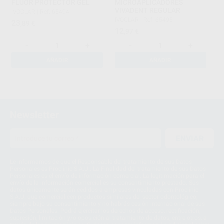
FLUOR PROTECTOR GEL
MICROAPLICADORES
VIVADENT REGULAR
IVOCLAR
|
Ref. 65494
IVOCLAR
|
Ref. 65495
23
,89
€
12
,97
€
-
+
-
+
AÑADIR
AÑADIR
273
274
Newsletter
275
ENVIAR
276
277
Le informamos de que el Responsable del tratamiento de sus Datos
Personales es Proclinic S.A.U.. La Finalidad del tratamiento de sus Datos
Personales es el envío de información comercial. La legitimación para el
envío de la información comercial es su consentimiento prestado. Sus
datos únicamente serán cedidos a empresas vinculadas con Proclinic
S.A.U. que comercialicen productos similares del sector odontológico,
siempre bajo su consentimiento y no habrás cesión internacional de sus
Datos Personales. Podrá ejercitar los derechos de acceso, rectificación,
supresión, limitación y/o oposición al tratamiento de datos, entre otros, a