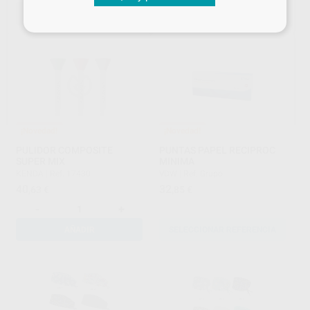
SELECCIONAR REFERENCIA
SELECCIONAR REFERENCIA
¡Novedad!
¡Novedad!
PULIDOR COMPOSITE
PUNTAS PAPEL RECIPROC
SUPER MIX
MINIMA
KENDA
|
Ref. 17430
VDW
|
Ref. Grupo
40
32
,63
€
,85
€
-
+
AÑADIR
SELECCIONAR REFERENCIA