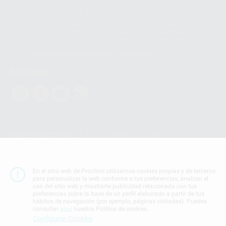
Los servicios de WhatsApp Business son proporcionados por WhatsApp
Ireland Limited (WhatsApp Ireland). La información que controla WhatsApp
Ireland puede ser transferida a WhatsApp LLC y a Facebook Inc.. Dicha
Transferencia Internacional de Datos ofrece garantías adecuadas al
basarse en la Cláusula Contractual Tipo para la transferencia de datos
personales a terceros países. Puede ampliar la información en el siguiente
enlace:
WhatsApp Business Data Transfer Addendum
.
Síguenos
PROCLINIC S.A.U.
Copyright (c) 2026
Aviso legal
Teléfono:
900 393 939
En el sitio web de Proclinic utilizamos cookies propias y de terceros
E-mail de contacto:
proclinic@proclinic.es
para personalizar la web conforme a tus preferencias, analizar el
uso del sitio web y mostrarte publicidad relacionada con tus
preferencias sobre la base de un perfil elaborado a partir de tus
Condiciones Generales de Contratación
y
Política
hábitos de navegación (por ejemplo, páginas visitadas). Puedes
de privacidad
consultar
aquí
nuestra Política de cookies.
Información Corporativa
Configurar Cookies