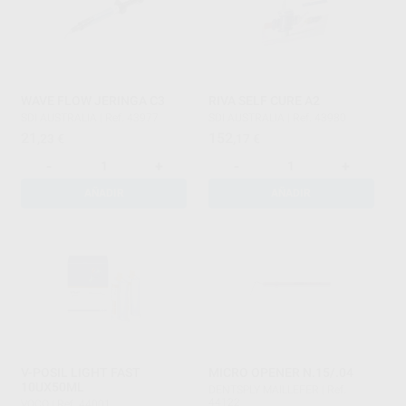
WAVE FLOW JERINGA C3
RIVA SELF CURE A2
SDI AUSTRALIA
|
Ref. 43977
SDI AUSTRALIA
|
Ref. 43980
21
152
,23
€
,17
€
-
+
-
+
AÑADIR
AÑADIR
V-POSIL LIGHT FAST
MICRO OPENER N.15/.04
10UX50ML
DENTSPLY MAILLEFER
|
Ref.
44122
VOCO
|
Ref. 44001