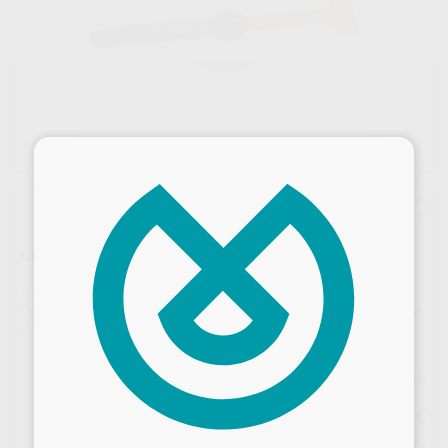
×
CLEARFIL PHOTO CORE 1 JERINGA
Marca
KURARAY
Contenido
1 Jeringa de 4,4 g (2 ml)
Ref. Proclinic
25483
Ref. fabricante
356-EU
Precio web
67
,35
€
70,90 €
Desbloquea todas tus ventajas
Precio con IVA incluido 74,09 €