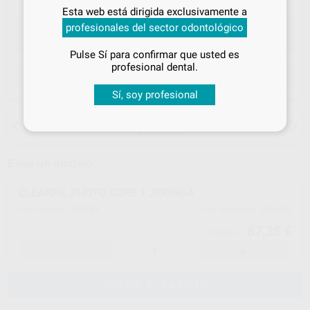
Inicia sesión
para disfrutar de todos
Esta web está dirigida exclusivamente a
tus
descuentos y condiciones
profesionales del sector odontológico
especiales
Pulse Sí para confirmar que usted es
¡Iniciar sesión!
profesional dental.
ELEGIR CANTIDAD
Sí, soy profesional
15 días para cambiar de opinión salvo
anestesias
Elige un modelo
CLEARFIL PHOTO CORE 1 JERINGA
25483
356-EU
Ref. Proclinic
Ref. fabricante
67,35 €
70,90 €
-
+
AÑADIR AL CARRITO