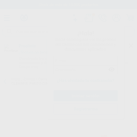
Stock de más de 15.000 productos
¡Hola!
Inicia sesión para ver los precios
del carrito con tus condiciones y
Proclinic
descuentos aplicados.
¿Todavía no tienes nuestra App?
¡Descárgala para ser siempre el primero en conocer nuestras
promociones y descuentos! Disponible en Google Play o App Store.
Google Play
Inicio
/
Clínica
/
Cementos
/
Cementos reconstrucción de muñones
/
¿Has olvidado tu contraseña?
CLEARFIL PHOTO CORE 1 JERINGA
Registrarme