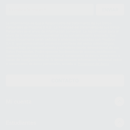
ENVIAR
Le informamos de que el Responsable del tratamiento de sus Datos
Personales es Proclinic S.A.U.. La Finalidad del tratamiento de sus Datos
Personales es el envío de información comercial. La legitimación para el
envío de la información comercial es su consentimiento prestado. Sus
datos únicamente serán cedidos a empresas vinculadas con Proclinic
S.A.U. que comercialicen productos similares del sector odontológico,
siempre bajo su consentimiento y no habrás cesión internacional de sus
Datos Personales. Podrá ejercitar los derechos de acceso, rectificación,
supresión, limitación y/o oposición al tratamiento de datos, entre otros, a
través de lopd@proclinic.es. Si desea conocer información adicional sobre
el tratamiento de datos personales, acceda a:
Protección de datos
CONTACTO
Mi cuenta
Estudiantes