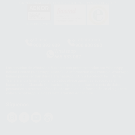
GA-2008/0342
SST-0118/2023
ER-0120/1997
GS-0001/2017
HCO-0060/2023
Clínica
Laboratorio
900 393 939
900 800 880
Whatsapp
665 533 087
Los servicios de WhatsApp Business son proporcionados por WhatsApp
Ireland Limited (WhatsApp Ireland). La información que controla WhatsApp
Ireland puede ser transferida a WhatsApp LLC y a Facebook Inc.. Dicha
Transferencia Internacional de Datos ofrece garantías adecuadas al
basarse en la Cláusula Contractual Tipo para la transferencia de datos
personales a terceros países. Puede ampliar la información en el siguiente
enlace:
WhatsApp Business Data Transfer Addendum
.
Síguenos