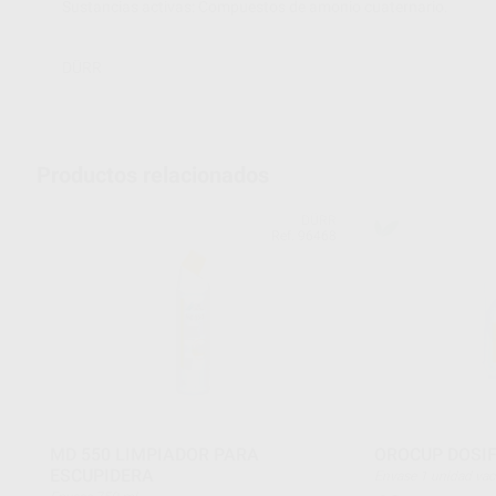
Sustancias activas: Compuestos de amonio cuaternario.
DÜRR
Productos relacionados
DÜRR
Ref. 96468
MD 550 LIMPIADOR PARA
OROCUP DOSI
ESCUPIDERA
Envase 1 unidad