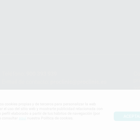
Teléfono:
900 393 939
Co
pr
E-mail de contacto:
proclinic@proclinic.es
In
Po
mos cookies propias y de terceros para personalizar la web
ar el uso del sitio web y mostrarte publicidad relacionada con
n perfil elaborado a partir de tus hábitos de navegación (por
ACEPTA
s consultar
aquí
nuestra Política de cookies.
S