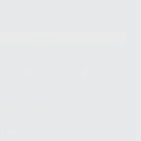
 habrás cesión internacional de sus Datos Personales. Podrá ejercitar los
 rectificación, supresión, limitación y/o oposición al tratamiento de datos,
és de lopd@proclinic.es. Si desea conocer información adicional sobre el
os personales, acceda a:
Protección de datos
CONTACTO
Laboratorio
Whatsapp
39
900 800 880
665 533 087
hatsApp Business son proporcionados por WhatsApp Ireland Limited
. La información que controla WhatsApp Ireland puede ser transferida a
acebook Inc.. Dicha Transferencia Internacional de Datos ofrece
 al basarse en la Cláusula Contractual Tipo para la transferencia de
terceros países. Puede ampliar la información en el siguiente enlace:
s Data Transfer Addendum
.