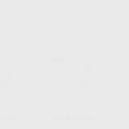
DÜRR
DÜRR
33%
Ref. 0203
Ref. 0204
FICADOR
OROTOL PLUS 2,5L
 vacia con capacidad para 2 l
Envase 2,5 l