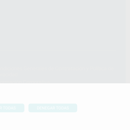
ndiciones Generales de Contratación
y
Política de
ivacidad
formación Corporativa
lítica de Cookies
R TODAS
DENEGAR TODAS
UBIR