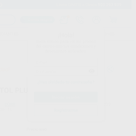
900 393 939
Envíos gratuitos desde 110€
Llama GRATIS a Clínica
Carrito mágico
UDIANTES
FOLLETOS
FORMACIONES
¡Hola!
Inicia sesión para ver los precios
del carrito con tus condiciones y
descuentos aplicados.
dad!
¿Has olvidado tu contraseña?
TOL PLUS PH 7 1L
DÜRR
Ref. Proclinic
02022
do
1L
Ref. fabricante
Registrarme
CDS117A5550
Precio web