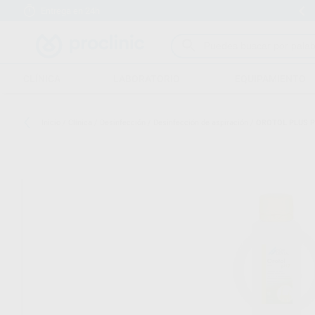
Entrega en 24h
15 días para cambiar de opinión
CLÍNICA
LABORATORIO
EQUIPAMIENTO
Inicio
/
Clínica
/
Desinfección
/
Desinfección de aspiración
/
OROTOL PLUS P