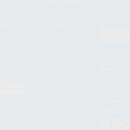
Compra rápida
consentimiento y no
derechos de acceso,
entre otros, a trav
tratamiento de dat
legales
pida
Estudiantes
Odontobook
Material para
estudiantes
Clínica
900 393 9
Los servicios de W
(WhatsApp Ireland)
EN
WhatsApp LLC y a F
E
garantías adecuadas
datos personales a 
WhatsApp Busines
Síguenos