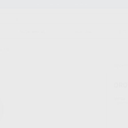
Stock de más de 15.000 productos
ORTODONCIA
CAD/CAM
EST
H 7 1L
¡Nove
ORO
Marca
Conteni