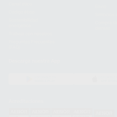
Canal ético
Envío
Código ético
Símbolos 
Sostenibilidad
Compra rá
energética
dientes
Trabaja con nosotros
Preguntas Frecuentes
(FAQ)
Descarga nuestra App
DISPONIBLE EN
DISPONIBLE 
GOOGLE PLAY
APP STOR
Acreditaciones