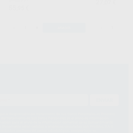
Envase 2,5 l
27
,07
€
55
,95
€
-
+
-
+
AÑADIR
ENVIAR
ue el Responsable del tratamiento de sus Datos Personales es Proclinic
d del tratamiento de sus Datos Personales es el envío de información
imación para el envío de la información comercial es su consentimiento
s únicamente serán cedidos a empresas vinculadas con Proclinic S.A.U.
roductos similares del sector odontológico, siempre bajo su