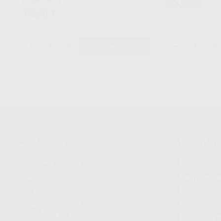
Envase 750 ml
63
,30
€
18
,90
€
-
+
-
+
AÑADIR
Conócenos
Guía de 
¿Quiénes somos?
Cómo com
Nuestros
Seguimien
compromisos
pedido
Responsabilidad
Devolucio
Social Corporativa
Métodos d