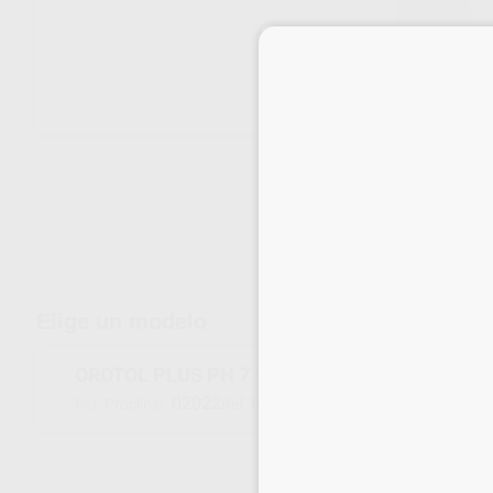
Envíos gratuitos desde 110€
Elige un modelo
OROTOL PLUS PH 7 1L
02022
CDS117A5550
Ref. Proclinic
Ref. fabricante