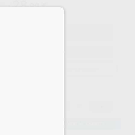
28
,88
€
40 €
×
o con IVA incluido 34,94 €
ELEGIR CANTIDAD
15 días para cambiar de opinión salvo anestesias
30,40 €
-
+
28,88 €
AÑADIR AL CARRITO