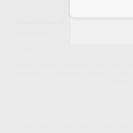
Inicia 
Características del producto
Proclinic informa:
Orotol plus pH 7 es un concentrado líquido neutro y muy efic
simultáneos de todos los sistemas de aspiración dentales y s
Desinfecta los sistemas de aspiración de forma rápida y fiab
conformidad con las directrices de la OCDE, más del 95 % de l
de producción también es ecológico, puesto que la energía que 
el envase está hecho de polietileno y polipropileno, por lo que 
plus pH 7 no daña los materiales y asegura el funcionamien
usuarios pueden confiar en su alta eficacia y eficiencia, ya qu
de aspiración con un efecto virucida limitado en tan solo 15 mi
Espectro de acción: bactericida, levuricida, viricida limitado (v