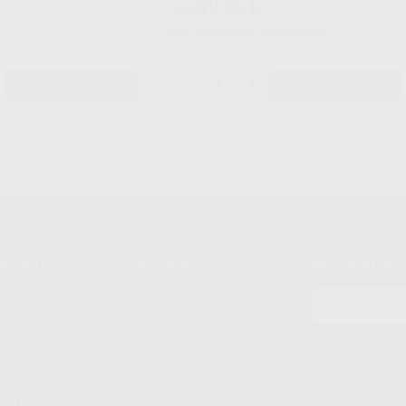
39
,55
€
58,90 €
Desde
Sin descuentos adicionales
-
+
AÑADIR
AÑADIR
compra
Mi cuenta
Newsletter
prar
Registro
to del
Mis listas
Le informamos de q
Mis productos
S.A.U.. La Finalida
nes
comercial. La legit
Facturas
prestado. Sus dato
e pago
que comercialicen p