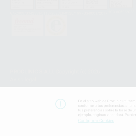
HCO-0060/2023
GA-2008/0342
SST-0118/2023
ER-0120/1997
GS-0001/2017
PROCLINIC S.A.U.
Copyright (c) 2026
Aviso legal
En el sitio web de Proclinic utiliza
conforme a tus preferencias, analiz
tus preferencias sobre la base de u
ejemplo, páginas visitadas). Puede
Configurar Cookies