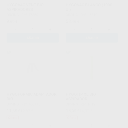
HYGOVAC VENT BIO
HYGOVAC BLANCO (1000
ASPIRADORES
U.)
ORSING
|
Ref. 47860
ORSING
|
Ref. 45619
9
53
,60
€
,46
€
-
+
-
+
AÑADIR
AÑADIR
HYGOFORMIC ADAPTADOR
HYGOTIP XL BIO
BIO
ASPIRADOR
ORSING
|
Ref. 100115
ORSING
|
Ref. 10195
11
15
,65
€
12,87 €
,35
€
16,97 €
Oferta
Oferta
-
+
-
+