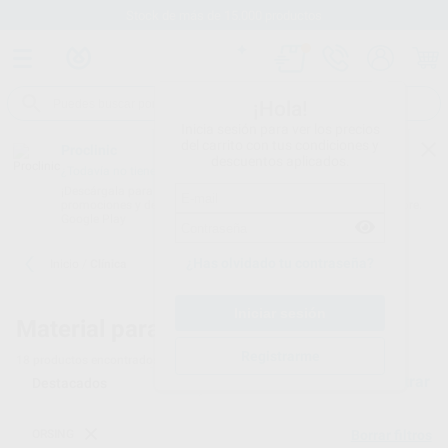
Stock de más de 15.000 productos
¡Hola!
Inicia sesión para ver los precios
del carrito con tus condiciones y
Proclinic
descuentos aplicados.
¿Todavía no tienes nuestra App?
¡Descárgala para ser siempre el primero en conocer nuestras
promociones y descuentos! Disponible en Google Play o App Store.
Google Play
¿Has olvidado tu contraseña?
Inicio
/
Clínica
Material para clínicas dentales
Registrarme
18
productos encontrados
Filtrar
ORSING
Borrar filtros