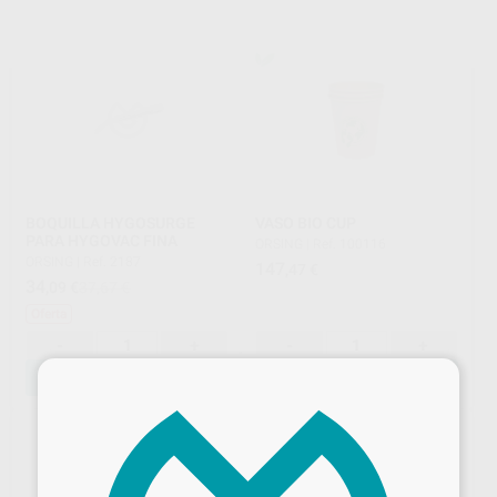
BOQUILLA HYGOSURGE
VASO BIO CUP
PARA HYGOVAC FINA
ORSING
|
Ref. 100116
ORSING
|
Ref. 2187
147
,47
€
34
,09
€
37,67 €
Oferta
-
+
-
+
×
AÑADIR
AÑADIR