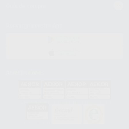
Guía de compra
Descarga nuestra App
DISPONIBLE EN
GOOGLE PLAY
DISPONIBLE EN
APP STORE
Acreditaciones
GA-2008/0342
SST-0118/2023
ER-0120/1997
GS-0001/2017
HCO-0060/2023