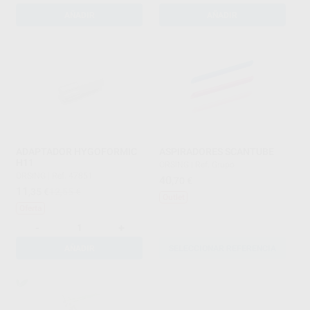
AÑADIR
AÑADIR
ADAPTADOR HYGOFORMIC
ASPIRADORES SCANTUBE
H11
ORSING
|
Ref. Grupo
ORSING
|
Ref. 47851
40
,70
€
11
,35
€
12,55 €
Outlet
Oferta
-
+
AÑADIR
SELECCIONAR REFERENCIA