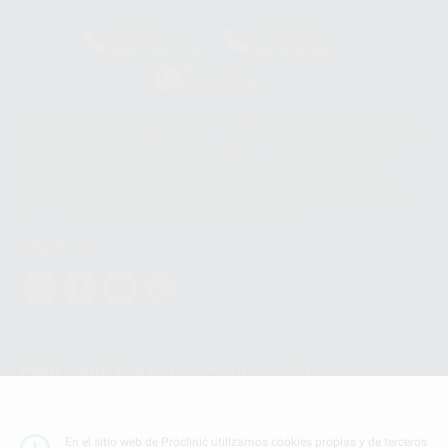
Clínica
Laboratorio
900 393 939
900 800 880
Whatsapp
665 533 087
Los servicios de WhatsApp Business son proporcionados por WhatsApp
Ireland Limited (WhatsApp Ireland). La información que controla WhatsApp
Ireland puede ser transferida a WhatsApp LLC y a Facebook Inc.. Dicha
Transferencia Internacional de Datos ofrece garantías adecuadas al
basarse en la Cláusula Contractual Tipo para la transferencia de datos
personales a terceros países. Puede ampliar la información en el siguiente
enlace:
WhatsApp Business Data Transfer Addendum
.
Síguenos
PROCLINIC S.A.U.
Copyright (c) 2026
Aviso legal
Teléfono:
900 393 939
En el sitio web de Proclinic utilizamos cookies propias y de terceros