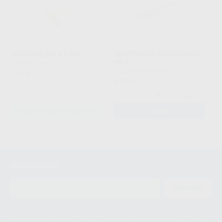
HYGOVAC BIO 9,5 CM
ADAPTADOR HYGOFORMIC
H6,5
ORSING
|
Ref. Grupo
ORSING
|
Ref. 45622
7
,22
€
57
,70
€
-
+
SELECCIONAR REFERENCIA
AÑADIR
1
Newsletter
ENVIAR
Le informamos de que el Responsable del tratamiento de sus Datos
Personales es Proclinic S.A.U.. La Finalidad del tratamiento de sus Datos