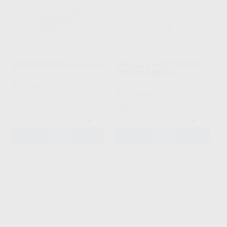
ADAPTADOR HYGOVAC H16
BOQUILLA HYGOTIP PARA
HYGOVAC ANCHA
ORSING
|
Ref. 97214
ORSING
|
Ref. 2189
30
,32
€
33,52 €
17
,57
€
19,41 €
Oferta
Oferta
-
+
-
+
AÑADIR
AÑADIR