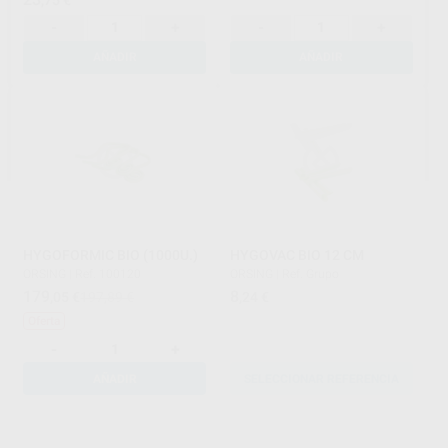
-
+
-
+
AÑADIR
AÑADIR
HYGOFORMIC BIO (1000U.)
HYGOVAC BIO 12 CM
ORSING
|
Ref. 100120
ORSING
|
Ref. Grupo
179
8
,05
€
197,89 €
,24
€
Oferta
-
+
AÑADIR
SELECCIONAR REFERENCIA