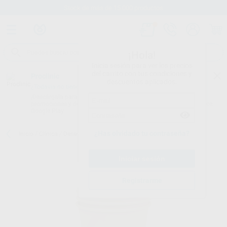
Stock de más de 15.000 productos
¡Hola!
Inicia sesión para ver los precios
del carrito con tus condiciones y
Proclinic
descuentos aplicados.
¿Todavía no tienes nuestra App?
¡Descárgala para ser siempre el primero en conocer nuestras
promociones y descuentos! Disponible en Google Play o App Store.
Google Play
¿Has olvidado tu contraseña?
Inicio
/
Clínica
/
Desechables
/
Vasos desechables
/
VASO BIO CUP
Registrarme