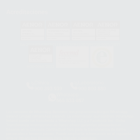
Acreditaciones
GA-2008/0342
SST-0118/2023
ER-0120/1997
GS-0001/2017
HCO-0060/2023
Clínica
Laboratorio
900 393 939
900 800 880
Whatsapp
665 533 087
Los servicios de WhatsApp Business son proporcionados por WhatsApp
Ireland Limited (WhatsApp Ireland). La información que controla WhatsApp
Ireland puede ser transferida a WhatsApp LLC y a Facebook Inc.. Dicha
Transferencia Internacional de Datos ofrece garantías adecuadas al
basarse en la Cláusula Contractual Tipo para la transferencia de datos
personales a terceros países. Puede ampliar la información en el siguiente
enlace:
WhatsApp Business Data Transfer Addendum
.