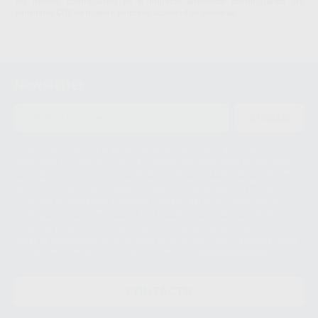
Así mismo, contribuimos en el impacto ambiental disminuyendo las
emisiones CO2 de nuestra empresa actividad empresarial.
Newsletter
ENVIAR
Le informamos de que el Responsable del tratamiento de sus Datos
Personales es Proclinic S.A.U.. La Finalidad del tratamiento de sus Datos
Personales es el envío de información comercial. La legitimación para el
envío de la información comercial es su consentimiento prestado. Sus
datos únicamente serán cedidos a empresas vinculadas con Proclinic
S.A.U. que comercialicen productos similares del sector odontológico,
siempre bajo su consentimiento y no habrás cesión internacional de sus
Datos Personales. Podrá ejercitar los derechos de acceso, rectificación,
supresión, limitación y/o oposición al tratamiento de datos, entre otros, a
través de lopd@proclinic.es. Si desea conocer información adicional sobre
el tratamiento de datos personales, acceda a:
Protección de datos
CONTACTO