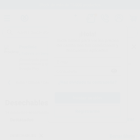
Stock de más de 15.000 productos
¡Hola!
Inicia sesión para ver los precios
del carrito con tus condiciones y
Proclinic
descuentos aplicados.
¿Todavía no tienes nuestra App?
¡Descárgala para ser siempre el primero en conocer nuestras
promociones y descuentos! Disponible en Google Play o App Store.
Google Play
¿Has olvidado tu contraseña?
Inicio
/
Clínica
/
Desechables
/
Vasos desechables
Desechables -
Vasos desechables
Registrarme
14
productos encontrados
Filtrar
DESECHABLES
Borrar filtros