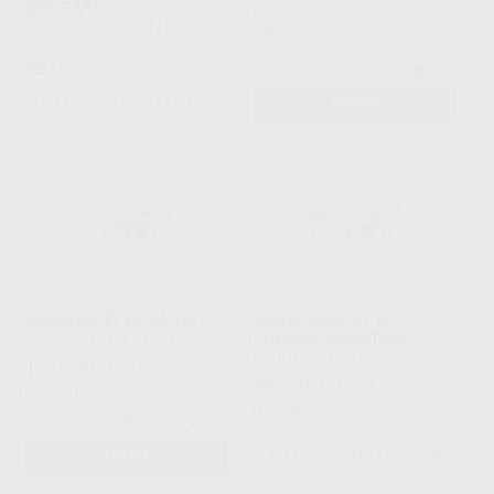
MONOART
LARIDENT
|
Ref. 68572
EURONDA MONOART
|
Ref.
6
,59
€
Grupo
82
,55
€
-
+
SELECCIONAR REFERENCIA
AÑADIR
VASOS PAPEL BLANCOS
VASOS DE PAPEL DE
COLORES MEDISTOCK
MEDISTOCK
|
Ref. 37290
MEDISTOCK
|
Ref. Grupo
173
,52
€
191,78 €
173
,52
€
191,78 €
Oferta
Oferta
-
+
AÑADIR
SELECCIONAR REFERENCIA