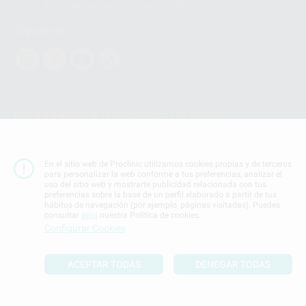
enlace:
WhatsApp Business Data Transfer Addendum
.
Síguenos
PROCLINIC S.A.U.
Copyright (c) 2026
Aviso legal
Teléfono:
900 393 939
En el sitio web de Proclinic utilizamos cookies propias y de terceros
E-mail de contacto:
proclinic@proclinic.es
para personalizar la web conforme a tus preferencias, analizar el
uso del sitio web y mostrarte publicidad relacionada con tus
preferencias sobre la base de un perfil elaborado a partir de tus
Condiciones Generales de Contratación
y
Política
hábitos de navegación (por ejemplo, páginas visitadas). Puedes
de privacidad
consultar
aquí
nuestra Política de cookies.
Información Corporativa
Configurar Cookies
Política de Cookies
ACEPTAR TODAS
DENEGAR TODAS
SUBIR