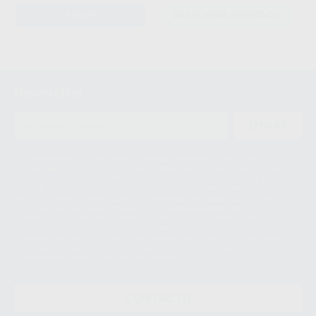
AÑADIR
SELECCIONAR REFERENCIA
1
Newsletter
ENVIAR
Le informamos de que el Responsable del tratamiento de sus Datos
Personales es Proclinic S.A.U.. La Finalidad del tratamiento de sus Datos
Personales es el envío de información comercial. La legitimación para el
envío de la información comercial es su consentimiento prestado. Sus
datos únicamente serán cedidos a empresas vinculadas con Proclinic
S.A.U. que comercialicen productos similares del sector odontológico,
siempre bajo su consentimiento y no habrás cesión internacional de sus
Datos Personales. Podrá ejercitar los derechos de acceso, rectificación,
supresión, limitación y/o oposición al tratamiento de datos, entre otros, a
través de lopd@proclinic.es. Si desea conocer información adicional sobre
el tratamiento de datos personales, acceda a:
Protección de datos
CONTACTO