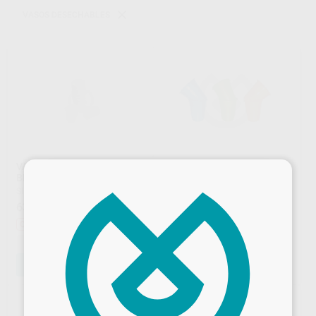
VASOS DESECHABLES
VASOS DE PLÁSTICO
VASOS DE PLÁSTICO DE
×
BLANCOS
COLORES
SIN MARCA
|
Ref. 69060
SIN MARCA
|
Ref. Grupo
63
46
,94
€
77,61 €
,84
€
51,78 €
Oferta
Oferta
-
+
AÑADIR
SELECCIONAR REFERENCIA