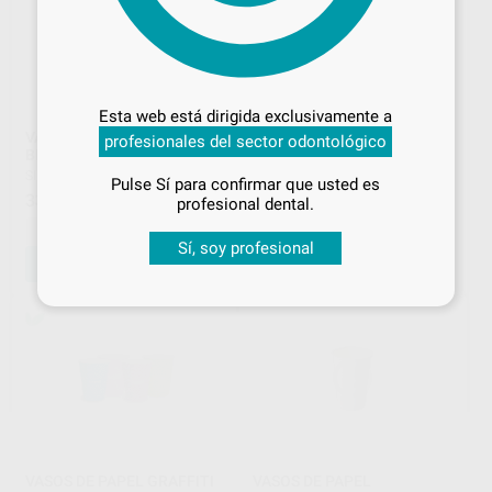
Desbloquea todas tus ventajas
Inicia sesión
para disfrutar de todos
Esta web está dirigida exclusivamente a
tus
descuentos y condiciones
VASOS DE PLASTICO
VASOS DE PLÁSTICO DE
profesionales del sector odontológico
especiales
BLANCOS
COLORES
SIN MARCA
|
Ref. 6330
EURONDA MONOART
|
Ref.
Pulse Sí para confirmar que usted es
Grupo
¡Iniciar sesión!
33
,53
€
profesional dental.
93
,00
€
-
+
Sí, soy profesional
AÑADIR
SELECCIONAR REFERENCIA
VASOS DE PAPEL GRAFFITI
VASOS DE PAPEL