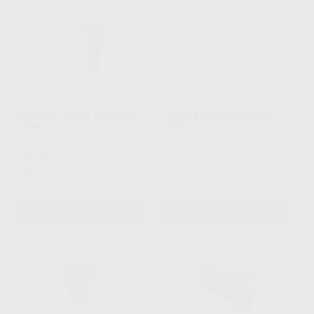
VASOS DE PAPEL BLANCOS
VASOS BIODEGRADABLES
160ML
160CC
MEDISTOCK
|
Ref. 21676
LARIDENT
|
Ref. 68575
108
7
,16
€
119,54 €
,90
€
Oferta
-
+
-
+
AÑADIR
AÑADIR