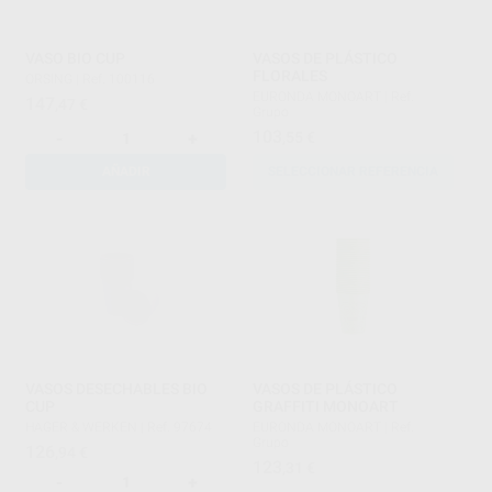
VASO BIO CUP
VASOS DE PLÁSTICO
FLORALES
ORSING
|
Ref. 100116
EURONDA MONOART
|
Ref.
147
,47
€
Grupo
103
,55
€
-
+
AÑADIR
SELECCIONAR REFERENCIA
VASOS DESECHABLES BIO
VASOS DE PLÁSTICO
CUP
GRAFFITI MONOART
HAGER & WERKEN
|
Ref. 97674
EURONDA MONOART
|
Ref.
Grupo
126
,94
€
123
,31
€
-
+