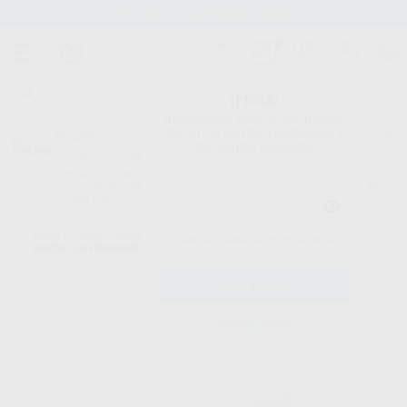
Stock de más de 15.000 productos
¡Hola!
Inicia sesión para ver los precios
del carrito con tus condiciones y
Proclinic
descuentos aplicados.
¿Todavía no tienes nuestra App?
¡Descárgala para ser siempre el primero en conocer nuestras
promociones y descuentos! Disponible en Google Play o App Store.
Google Play
Inicio
/
Clínica
/
Desechables
/
Adaptadores y varios aspiración
/
¿Has olvidado tu contraseña?
BOQUILLA HYGOSURGE PARA HYGOVAC FINA
Registrarme