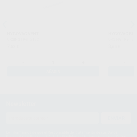
HYGOVAC VENT
HYGOVAC BLAN
ORSING
|
Ref. 2182
ORSING
|
Ref. 21
7
8
,58
€
,65
€
-
+
-
AÑADIR
Newsletter
ENVIAR
Le informamos de que el Responsable del tratamiento de sus Datos
Personales es Proclinic S.A.U.. La Finalidad del tratamiento de sus Datos