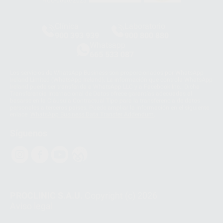
HCO-0060/2023
Clínica
Laboratorio
900 393 939
900 800 880
Whatsapp
665 533 087
Los servicios de WhatsApp Business son proporcionados por WhatsApp
Ireland Limited (WhatsApp Ireland). La información que controla WhatsApp
Ireland puede ser transferida a WhatsApp LLC y a Facebook Inc.. Dicha
Transferencia Internacional de Datos ofrece garantías adecuadas al
basarse en la Cláusula Contractual Tipo para la transferencia de datos
personales a terceros países. Puede ampliar la información en el siguiente
enlace:
WhatsApp Business Data Transfer Addendum
.
Síguenos
PROCLINIC S.A.U.
Copyright (c) 2026
Aviso legal