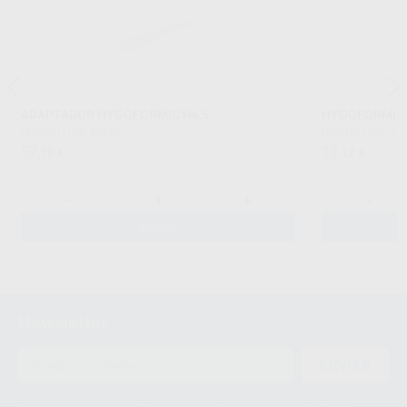
ADAPTADOR HYGOFORMIC H6,5
HYGOFORMIC B
ORSING
|
Ref. 45622
ORSING
|
Ref. 1
57
13
,70
€
,12
€
-
+
-
AÑADIR
Newsletter
ENVIAR