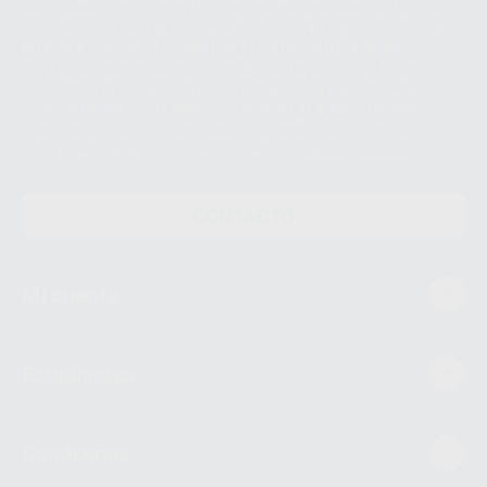
Le informamos de que el Responsable del tratamiento de sus Datos
Personales es Proclinic S.A.U.. La Finalidad del tratamiento de sus Datos
Personales es el envío de información comercial. La legitimación para el
envío de la información comercial es su consentimiento prestado. Sus
datos únicamente serán cedidos a empresas vinculadas con Proclinic
S.A.U. que comercialicen productos similares del sector odontológico,
siempre bajo su consentimiento y no habrás cesión internacional de sus
Datos Personales. Podrá ejercitar los derechos de acceso, rectificación,
supresión, limitación y/o oposición al tratamiento de datos, entre otros, a
través de lopd@proclinic.es. Si desea conocer información adicional sobre
el tratamiento de datos personales, acceda a:
Protección de datos
CONTACTO
Mi cuenta
Estudiantes
Conócenos