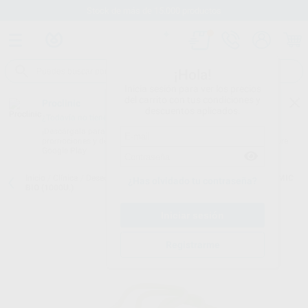
Stock de más de 15.000 productos
¡Hola!
Inicia sesión para ver los precios
del carrito con tus condiciones y
Proclinic
descuentos aplicados.
¿Todavía no tienes nuestra App?
¡Descárgala para ser siempre el primero en conocer nuestras
promociones y descuentos! Disponible en Google Play o App Store.
Google Play
Inicio
/
Clínica
/
Desechables
/
Aspiradores desechables
/
HYGOFORMIC
¿Has olvidado tu contraseña?
BIO (1000U.)
Registrarme