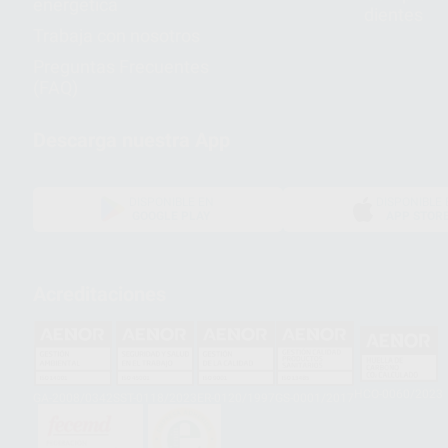
energética
dientes
Trabaja con nosotros
Preguntas Frecuentes
(FAQ)
Descarga nuestra App
DISPONIBLE EN
DISPONIBLE 
GOOGLE PLAY
APP STOR
Acreditaciones
HCO-0060/2023
GA-2008/0342
SST-0118/2023
ER-0120/1997
GS-0001/2017