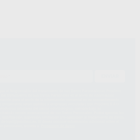
ENVIAR
ue el Responsable del tratamiento de sus Datos Personales es Proclinic
d del tratamiento de sus Datos Personales es el envío de información
imación para el envío de la información comercial es su consentimiento
s únicamente serán cedidos a empresas vinculadas con Proclinic S.A.U.
roductos similares del sector odontológico, siempre bajo su
 habrás cesión internacional de sus Datos Personales. Podrá ejercitar los
 rectificación, supresión, limitación y/o oposición al tratamiento de datos,
és de lopd@proclinic.es. Si desea conocer información adicional sobre el
os personales, acceda a:
Protección de datos