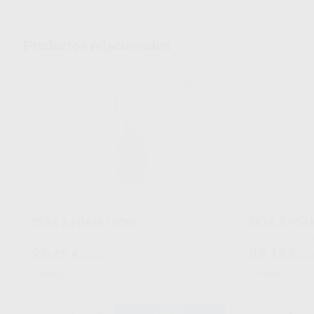
Productos relacionados
ZHERMACK
Ref. 69702
ZETA 3 FOAM 750ML
ZETA 3 FOA
Envase 750 ml
Envase 3 l + 
26
84
,45
€
,13
€
29,23 €
92,
Oferta
Oferta