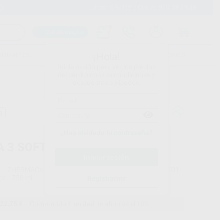
900 393 939
Envíos gratuitos desde 110€
Llama GRATIS a Clínica
Carrito mágico
UDIANTES
FOLLETOS
FORMACIONES
¡Hola!
Inicia sesión para ver los precios
del carrito con tus condiciones y
descuentos aplicados.
a
¿Has olvidado tu contraseña?
A 3 SOFT
ZHERMACK
Ref. Proclinic
69701
do
750 ml
Ref. fabricante
Registrarme
C810027
22,75 €
Comprando
1 unidad
te ahorras el
10%