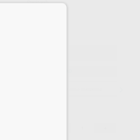
Precio web
×
-10%
¡Mejor oferta!
22
,75
€
15 €
o con IVA incluido 27,53 €
ELEGIR CANTIDAD
15 días para cambiar de opinión salvo anestesias
22,75 €
-10%
-
+