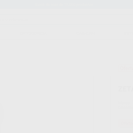
Stock de más de 15.000 productos
ORTODONCIA
CAD/CAM
EST
Ofert
ZET
Marca
Conteni
Oferta