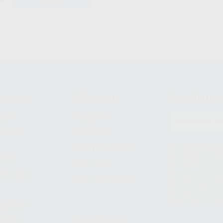
+
AÑADIR
compra
Mi cuenta
Newsletter
prar
Registro
to del
Mis listas
Le informamos de q
Mis productos
S.A.U.. La Finalida
nes
comercial. La legit
Facturas
prestado. Sus dato
e pago
que comercialicen p
Compra rápida
consentimiento y no
derechos de acceso,
entre otros, a trav
tratamiento de dat
legales
pida
Estudiantes