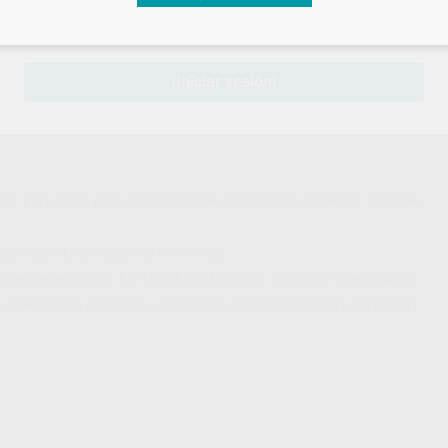
sesión
para disfrutar de todos tus
descuentos y condiciones esp
¡Iniciar sesión!
sto para usar, para superficies de dispositivos médicos. Libre de
isopropanol, tensioactivos no iónicos.
hirae) Levaduricida: EN 13624, EN 14562 (C. albicans) Tuberculicida:
, adenovirus, norovirus y parvovirus, lo que incluye VIH, HBV, HCV)