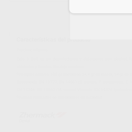
Inicia 
Características del producto
Proclinic informa:
Zeta 3 Soft es un desinfectante y detergente con alcohol, li
aldehídos y fenoles. No deja residuos.
Principios activos: 100 gr contienen 34,4 gr de etanol, 14 gr de 
Bactericida: EN 13727, EN 14561 (S. aureus, P. aeruginosa, E. 
EN 14348, EN 14563 (M. terrae) Virucida: EN 14476 (poliovirus
Pruebas realizadas en condiciones de suciedad.