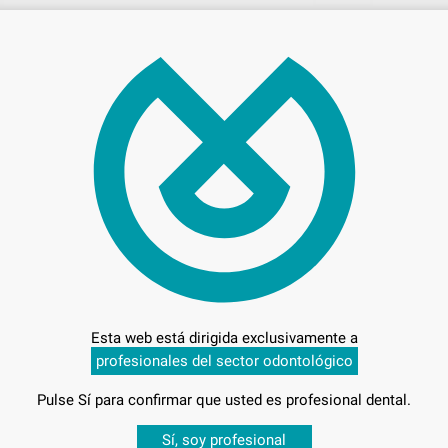
25,
Preci
Entrega en 24h
Esta web está dirigida exclusivamente a
profesionales del sector odontológico
Pulse Sí para confirmar que usted es profesional dental.
Desbloquea todas tus ventajas
Sí, soy profesional