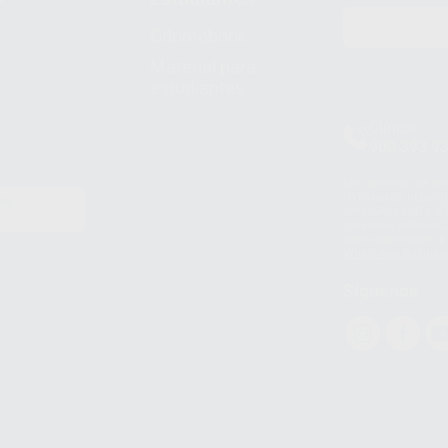
Odontobook
Material para
estudiantes
Clínica
900 393 9
Los servicios de W
(WhatsApp Ireland)
EN
WhatsApp LLC y a F
E
garantías adecuadas
datos personales a 
WhatsApp Busines
Síguenos