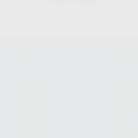
-
+
-
AÑADIR
Conócenos
Guía de 
¿Quiénes somos?
Cómo com
Nuestros
Seguimien
compromisos
pedido
Responsabilidad
Devolucio
Social Corporativa
Métodos d
Canal ético
Envío
Código ético
Símbolos 
Sostenibilidad
Compra rá