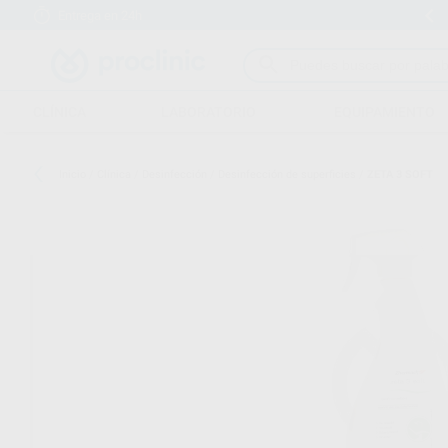
Entrega en 24h
15 días para cambiar de opinión
CLÍNICA
LABORATORIO
EQUIPAMIENTO
Inicio
/
Clínica
/
Desinfección
/
Desinfección de superficies
/
ZETA 3 SOFT