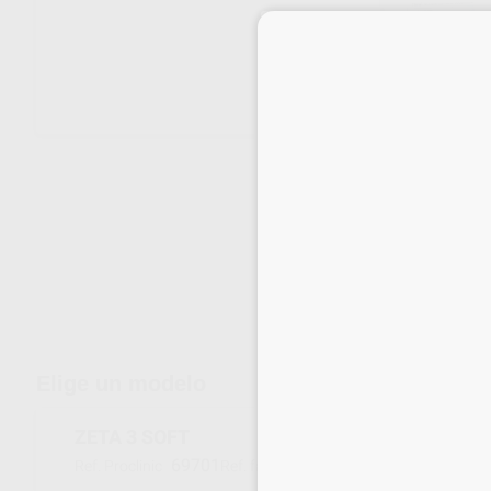
Envíos gratuitos desde 110€
Elige un modelo
ZETA 3 SOFT
69701
C810027
Ref. Proclinic
Ref. fabricante