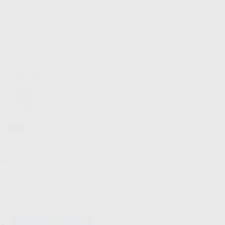
ZHERMACK
Ref. 69703
M 3L
tapon dosificador
99 €