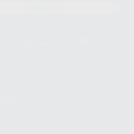
CONTACTO
Laboratorio
Whatsapp
39
900 800 880
665 533 087
hatsApp Business son proporcionados por WhatsApp Ireland Limited
. La información que controla WhatsApp Ireland puede ser transferida a
acebook Inc.. Dicha Transferencia Internacional de Datos ofrece
 al basarse en la Cláusula Contractual Tipo para la transferencia de
terceros países. Puede ampliar la información en el siguiente enlace:
s Data Transfer Addendum
.