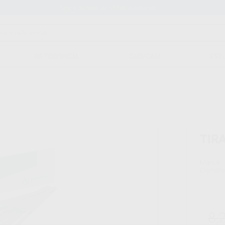
Stock de más de 15.000 productos
ORTODONCIA
CAD/CAM
EST
TIR
Marca
Conteni
8,