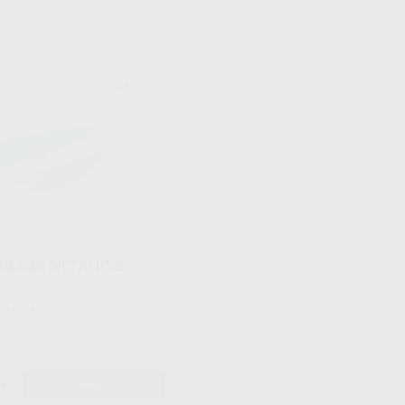
PROCLINIC
Ref. 01170
EPARAR METÁLICAS
ades
13,00 €
+
AÑADIR