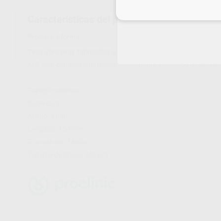
Inicia 
Características del producto
Proclinic informa:
Tiras abrasivas fabricadas en acero inoxidable con parte centra
AISI 304, con micropartículas de diamante y de óxido de alumini
Especificaciones:
Doble cara.
Ancho: 4 mm.
Longitud: 150 mm.
Granulación: Media.
Tamaño de grano: 240 μm.