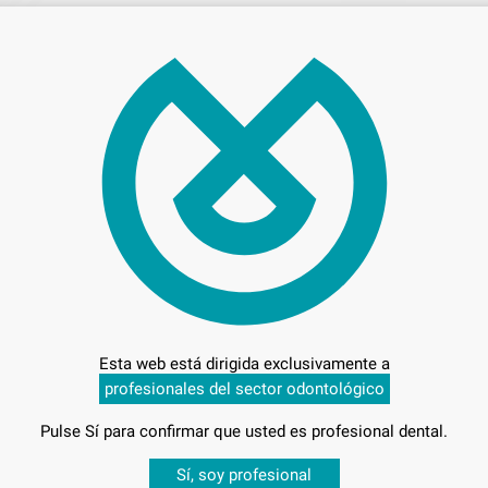
Precio c
Entrega en 24h
Esta web está dirigida exclusivamente a
profesionales del sector odontológico
Pulse Sí para confirmar que usted es profesional dental.
Desbloquea todas tus ventajas
Sí, soy profesional