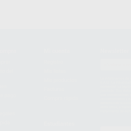
compra
Mi cuenta
Newsletter
prar
Registro
to del
Mis listas
Le informamos de q
Mis productos
S.A.U.. La Finalida
nes
comercial. La legit
Facturas
prestado. Sus dato
e pago
que comercialicen p
Compra rápida
consentimiento y no
derechos de acceso,
entre otros, a trav
tratamiento de dat
legales
pida
Estudiantes