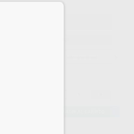
×
on IVA incluido 9,49 €
ELEGIR CANTIDAD
15 días para cambiar de opinión salvo anestesias
8,25 €
-
+
7,84 €
AÑADIR AL CARRITO