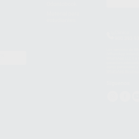
Odontobook
Material para
estudiantes
Clínica
900 393 9
Los servicios de W
(WhatsApp Ireland)
EN
WhatsApp LLC y a F
E
garantías adecuadas
datos personales a 
WhatsApp Busines
Síguenos