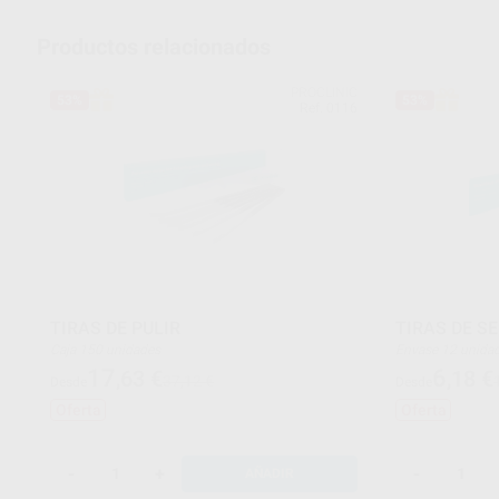
Productos relacionados
PROCLINIC
53%
53%
Ref. 0116
TIRAS DE PULIR
TIRAS DE S
Caja 150 unidades
Envase 12 unid
17
6
,63
€
,18
€
37,12 €
Desde
Desde
Oferta
Oferta
-
+
-
AÑADIR