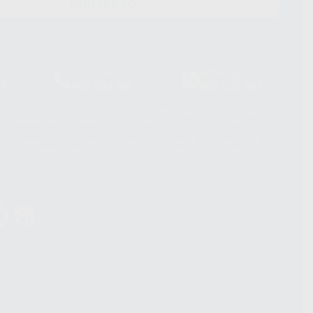
CONTACTO
Laboratorio
Whatsapp
39
900 800 880
665 533 087
hatsApp Business son proporcionados por WhatsApp Ireland Limited
. La información que controla WhatsApp Ireland puede ser transferida a
acebook Inc.. Dicha Transferencia Internacional de Datos ofrece
 al basarse en la Cláusula Contractual Tipo para la transferencia de
terceros países. Puede ampliar la información en el siguiente enlace:
s Data Transfer Addendum
.