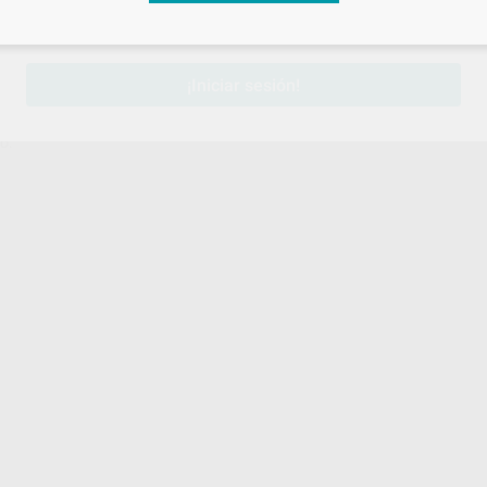
sesión
para disfrutar de todos tus
descuentos y condiciones esp
¡Iniciar sesión!
l neutra para facilitar la inserción. Fabricadas en acero inoxidable
o.