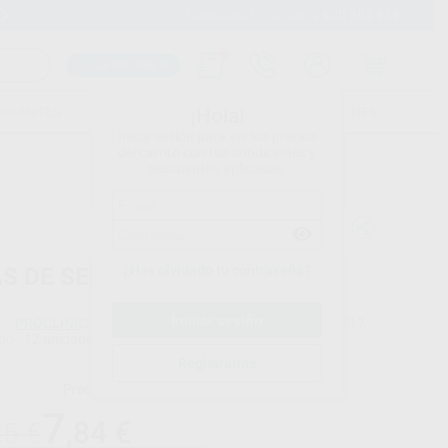
900 393 939
Envíos gratuitos desde 110€
Llama GRATIS a Clínica
Carrito mágico
UDIANTES
FOLLETOS
FORMACIONES
¡Hola!
Inicia sesión para ver los precios
del carrito con tus condiciones y
descuentos aplicados.
¿Has olvidado tu contraseña?
AS DE SEPARAR METÁLICAS
PROCLINIC
Ref. Proclinic
0117
do
12 unidades
Registrarme
Precio web
7
,84
€
25 €