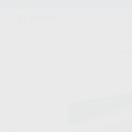
Entrega en 24h
15 días para cambiar de opinión
CLÍNICA
LABORATORIO
EQUIPAMIENTO
Inicio
/
Clínica
/
Pulido
/
Tiras de acabado
/
TIRAS DE SEPARAR METÁLICAS