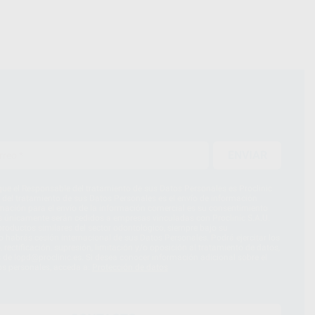
ENVIAR
ue el Responsable del tratamiento de sus Datos Personales es Proclinic
d del tratamiento de sus Datos Personales es el envío de información
imación para el envío de la información comercial es su consentimiento
s únicamente serán cedidos a empresas vinculadas con Proclinic S.A.U.
roductos similares del sector odontológico, siempre bajo su
 habrás cesión internacional de sus Datos Personales. Podrá ejercitar los
 rectificación, supresión, limitación y/o oposición al tratamiento de datos,
és de lopd@proclinic.es. Si desea conocer información adicional sobre el
os personales, acceda a:
Protección de datos