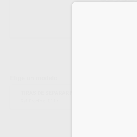
Envíos gratuitos desde 110€
Elige un modelo
TIRAS DE SEPARAR METÁLICAS
0117
Ref. Proclinic