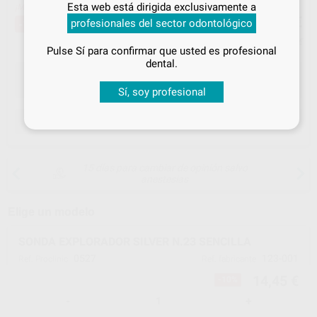
Esta web está dirigida exclusivamente a
¡Mejor oferta!
14
tus
descuentos y condiciones
,45
€
15,97 €
profesionales del sector odontológico
-10%
especiales
Precio con IVA incluido 17,48 €
Pulse Sí para confirmar que usted es profesional
¡Iniciar sesión!
dental.
Sí, soy profesional
ELEGIR CANTIDAD
15 días para cambiar de opinión salvo
anestesias
Elige un modelo
SONDA EXPLORADOR SILVER N.23 SENCILLA
0527
123-001
Ref. Proclinic
Ref. fabricante
14,45 €
-10%
-
+