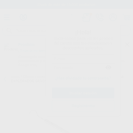
Stock de más de 15.000 productos
¡Hola!
Inicia sesión para ver los precios
del carrito con tus condiciones y
Proclinic
descuentos aplicados.
¿Todavía no tienes nuestra App?
¡Descárgala para ser siempre el primero en conocer nuestras
promociones y descuentos! Disponible en Google Play o App Store.
Google Play
Inicio
/
Clínica
/
Instrumental
/
Sondas y exploradores dobles
/
SONDA
¿Has olvidado tu contraseña?
EXPLORADOR SILVER N.23 SENCILLA
Registrarme