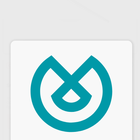
×
Oferta
SONDA EXPLORADOR SILVER N.23 SENCILLA
Marca
SILVER LINE
Contenido
1 unidad
Ref. Proclinic
0527
Ref. fabricante
123-001
Oferta
14,45 €
Comprando
1 unidad
te ahorras el
10%
Desbloquea todas tus ventajas
Precio web
Inicia sesión
para disfrutar de todos