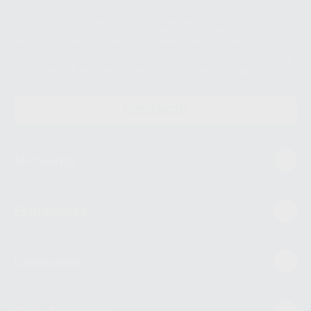
envío de la información comercial es su consentimiento prestado. Sus
datos únicamente serán cedidos a empresas vinculadas con Proclinic
S.A.U. que comercialicen productos similares del sector odontológico,
siempre bajo su consentimiento y no habrás cesión internacional de sus
Datos Personales. Podrá ejercitar los derechos de acceso, rectificación,
supresión, limitación y/o oposición al tratamiento de datos, entre otros, a
través de lopd@proclinic.es. Si desea conocer información adicional sobre
el tratamiento de datos personales, acceda a:
Protección de datos
CONTACTO
Mi cuenta
Estudiantes
Conócenos