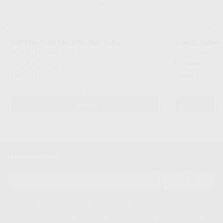
EXPLORADOR ENDO SILVER DG16
MANGO CONE 
SILVER LINE
|
Ref. 0528
SILVER LINE
|
Ref
19
13
,47
€
21,53 €
,69
€
15,13 
Oferta
Oferta
-
+
-
AÑADIR
Newsletter
ENVIAR
Le informamos de que el Responsable del tratamiento de sus Datos
Personales es Proclinic S.A.U.. La Finalidad del tratamiento de sus Datos
Personales es el envío de información comercial. La legitimación para el