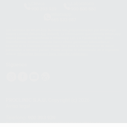
Clínica
Laboratorio
900 393 939
900 800 880
Whatsapp
665 533 087
Los servicios de WhatsApp Business son proporcionados por WhatsApp
Ireland Limited (WhatsApp Ireland). La información que controla WhatsApp
Ireland puede ser transferida a WhatsApp LLC y a Facebook Inc.. Dicha
Transferencia Internacional de Datos ofrece garantías adecuadas al
basarse en la Cláusula Contractual Tipo para la transferencia de datos
personales a terceros países. Puede ampliar la información en el siguiente
enlace:
WhatsApp Business Data Transfer Addendum
.
Síguenos
PROCLINIC S.A.U.
Copyright (c) 2026
Aviso legal
Teléfono:
900 393 939
E-mail de contacto:
proclinic@proclinic.es