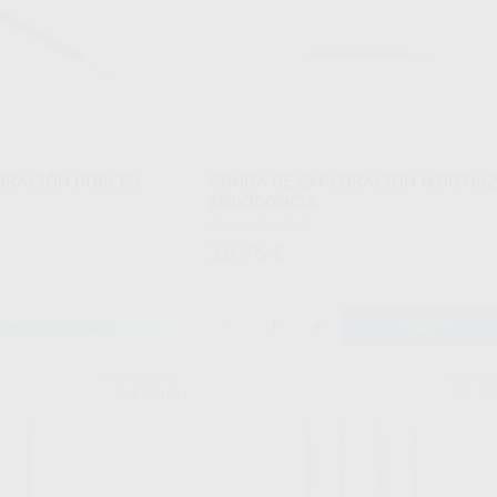
ORACIÓN DOBLES
SONDA DE EXPLORACION N.DG16/
ENDODONCIA
Envase 1 unidad
38
,76
€
-
+
ONAR REFERENCIA
AÑADIR
ASA DENTAL
HU-FRI
Ref. 49161
Ref. Gr