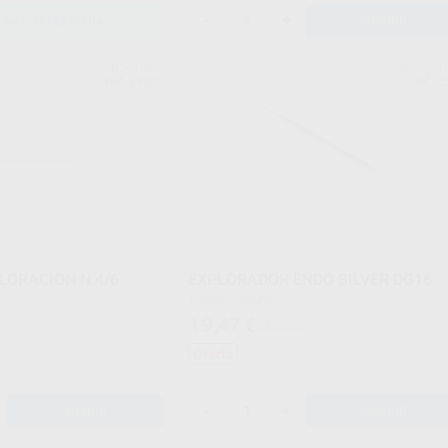
-
+
ONAR REFERENCIA
AÑADIR
PROCLINIC
SILVER L
Ref. 59992
Ref. 0
LORACIÓN N.4/6
EXPLORADOR ENDO SILVER DG16
Envase 1 unidad
19
,47
€
21,53 €
Oferta
-
+
AÑADIR
AÑADIR