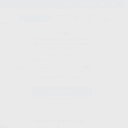
900 393 939
Envíos gratuitos desde 110€
Llama GRATIS a Clínica
Carrito mágico
UDIANTES
FOLLETOS
FORMACIONES
¡Hola!
Inicia sesión para ver los precios
del carrito con tus condiciones y
descuentos aplicados.
Ordenar por
¿Has olvidado tu contraseña?
BESTDENT
Registrarme
Ref. 80210
SONDAS EXPLORACIÓN
Envase 4 unidades