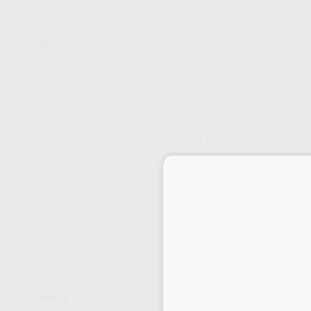
SONDAS Y EXPLORADORES DOBLES
(35)
ABREBOCAS
(5)
ATACADORES Y ESPÁTULAS
(33)
BANDEJAS METÁLICAS
(17)
BOTADORES/ELEVADORES/LUXADORES
(54)
BRUÑIDORES
(12)
CINCELES/RECORTADORES DE
MÁRGENES
(9)
CUCHARILLAS ALVEOLARES
(4)
CUCHILLOS DE CERA
(5)
Ver más
SET SONDA DE
UD.)
Marca
Envase 4 unidades