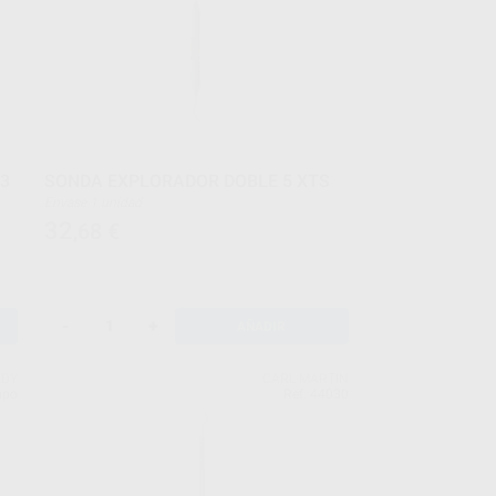
23
SONDA EXPLORADOR DOBLE 5 XTS
Envase 1 unidad
32
,68
€
-
+
AÑADIR
EDY
CARL MARTIN
upo
Ref. 44030