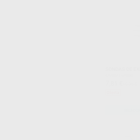
SONDAS DE E
Envase 1 unidad
7
,81
€
10,96 €
Oferta
SELECCI