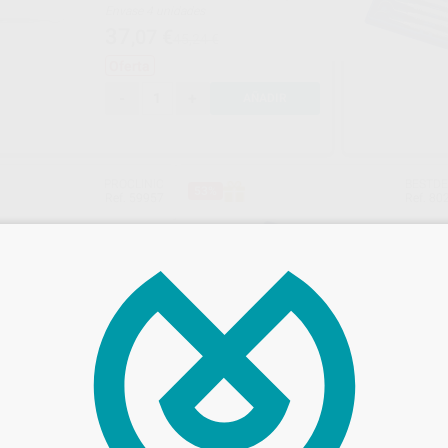
Envase 4 unidades
37
,07
€
45,24 €
Oferta
-
+
AÑADIR
PROCLINIC
BESTD
53%
Ref. 59957
Ref. 80
 EXPLORACIÓN 4/6 (4
SONDAS EXPLORACIÓN
Envase 4 unidades
19
,34
€
40,71 €
Desde