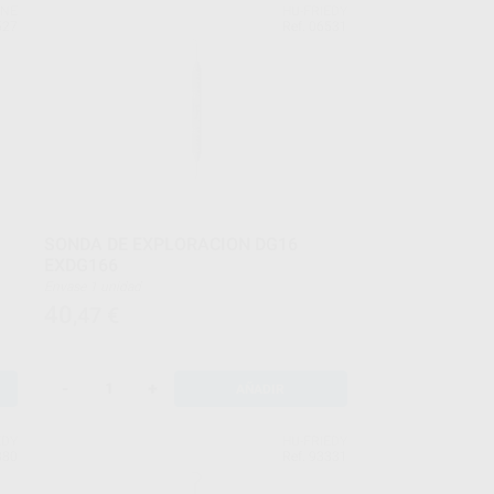
INE
HU-FRIEDY
527
Ref. 06531
SONDA DE EXPLORACION DG16
EXDG166
Envase 1 unidad
40
,47
€
-
+
AÑADIR
EDY
HU-FRIEDY
880
Ref. 93331