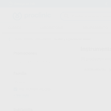
Entrega en 24h
15 días para cambiar de opinión
CLÍNICA
LABORATORIO
EQUIPAMIENTO
Inicio
/
Clínica
/
Instrumental
/
Sondas y exploradores dobles
Instrumenta
Promociones
35
productos enc
VER SOLO OFERTAS
(12)
INSTRUMENTAL
Familia
INSTRUMENTAL
(35)
Ver más
Subfamilia