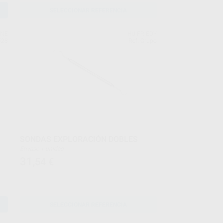
SELECCIONAR REFERENCIA
INE
HU-FRIEDY
528
Ref. Grupo
SONDAS EXPLORACIÓN DOBLES
Envase 1 unidad
31
,54
€
SELECCIONAR REFERENCIA