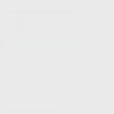
SONDA EXPLORADOR ERGOFORM
Caja 1 unidad
9
,24
€
10,22 €
Oferta
SELECCIONAR REFERENCIA
EDY
HU-FRIEDY
313
Ref. 0654
SONDA DE EXPLORACIÓN