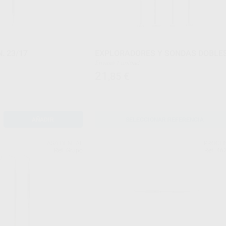
. 23/17
EXPLORADORES Y SONDAS DOBLE
Envase 1 unidad
21
,85
€
AÑADIR
SELECCIONAR REFERENCIA
ASA DENTAL
PROCLI
Ref. Grupo
Ref. 46