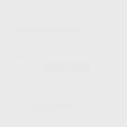
S
SONDA DE EXPLORACIÓN DOBLE N.
17-23
Envase 1 unidad
27
,20
€
30,06 €
Oferta
-
+
AÑADIR
NIC
HAHNENKRATT
283
Ref. Grupo