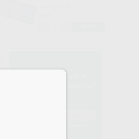
19
,34
€
40,71 €
Desde
Oferta
-
+
AÑADIR
ENT
210
×