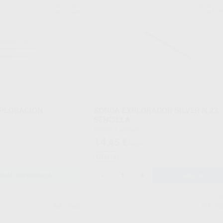
PROCLINIC
SILVER L
Ref. Grupo
Ref. 0
XPLORACIÓN
SONDA EXPLORADOR SILVER N.23
SENCILLA
Envase 1 unidad
14
,45
€
15,97 €
Oferta
-
+
ONAR REFERENCIA
AÑADIR
HU-FRIEDY
HU-FRI
Ref. Grupo
Ref. 06