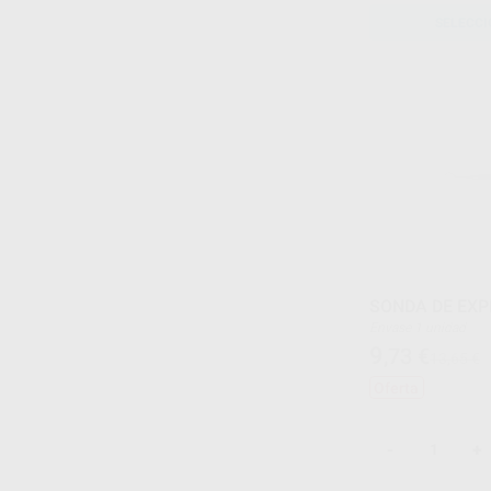
SELECCI
SONDA DE EXP
Envase 1 unidad
9
,73
€
13,65 €
Oferta
-
+