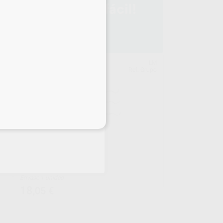
EDY
LM
653
Ref. Grupo
eciales
EXPLORADOR
Envase 1 unidad
18
,05
€