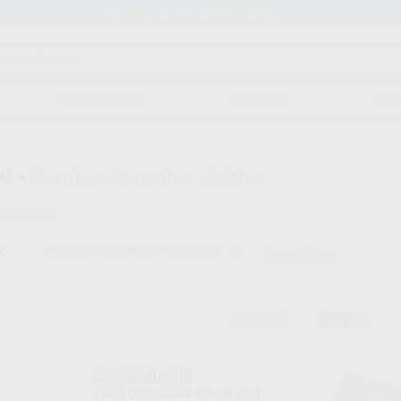
Stock de más de 15.000 productos
ORTODONCIA
CAD/CAM
EST
l -
Sondas dentales dobles
ontrados
SONDAS Y EXPLORADORES DOBLES
Borrar filtros
PROCLINIC
53%
Ref. 59957
SET SONDA DE
EXPLORACIÓN 4/6 (4 UD.)