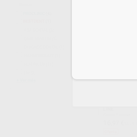
37
,07
€
45,24 
Oferta
PROCLINIC
(4)
BESTDENT
(1)
-
+
ASA DENTAL
(3)
CARL MARTIN
(5)
CHICAGO DENTAL
(1)
HAHNENKRATT
(1)
HU-FRIEDY
(11)
LM
(3)
Inicia 
Ver más
EXPLORADORES
LINE
Envase 1 unidad
16
,97
€
18,75 
Oferta