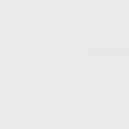
Nº 6, 9 Y 23
SONDA DOBLE 16/23
Envase 1 unidad
13
,43
€
16,40 €
Oferta
-
+
ONAR REFERENCIA
AÑADIR
ASA DENTAL
HU-FRI
Ref. 99783
Ref. 9
EXPLORADOR EXD57