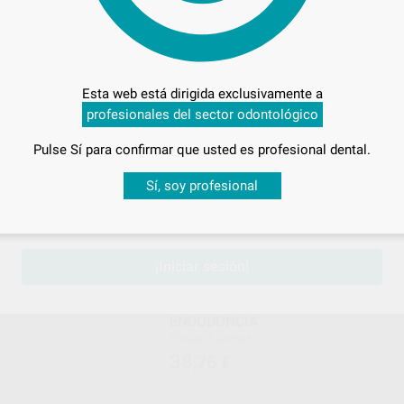
€
Oferta
-
+
AÑADIR
AÑADIR
Esta web está dirigida exclusivamente a
profesionales del sector odontológico
SILVER LINE
HU-FRI
Ref. Grupo
Ref. 0
Pulse Sí para confirmar que usted es profesional dental.
Desbloquea todas tus ventajas
Sí, soy profesional
sesión
para disfrutar de todos tus
descuentos y condiciones esp
¡Iniciar sesión!
 DOBLES SILVER
SONDA DE EXPLORACION N.DG16
ENDODONCIA
Envase 1 unidad
38
,76
€
€