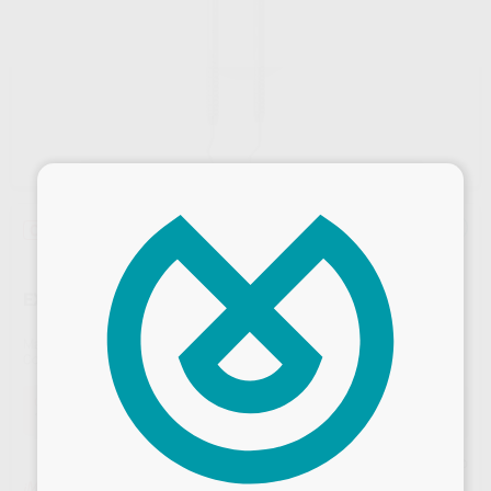
×
Oferta
EXPLORADORES DOBLES SILVER LINE
Marca
SILVER LINE
Contenido
1 unidad
Oferta
16,97 €
Comprando
1 unidad
te ahorras el
9%
Precio web
Desbloquea todas tus ventajas
¡Mejor oferta!