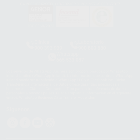
GA-2008/0342
SST-0118/2023
ER-0120/1997
GS-0001/2017
HCO-0060/2023
Clínica
Laboratorio
900 393 939
900 800 880
Whatsapp
665 533 087
Los servicios de WhatsApp Business son proporcionados por WhatsApp
Ireland Limited (WhatsApp Ireland). La información que controla WhatsApp
Ireland puede ser transferida a WhatsApp LLC y a Facebook Inc.. Dicha
Transferencia Internacional de Datos ofrece garantías adecuadas al
basarse en la Cláusula Contractual Tipo para la transferencia de datos
personales a terceros países. Puede ampliar la información en el siguiente
enlace:
WhatsApp Business Data Transfer Addendum
.
Síguenos