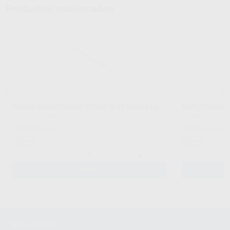
Productos relacionados
SONDA EXPLORADOR SILVER N.23 SENCILLA
EXPLORADOR 
SILVER LINE
|
Ref. 0527
SILVER LINE
|
Ref
14
19
,45
€
15,97 €
,47
€
21,53 
Oferta
Oferta
-
+
-
AÑADIR
Newsletter