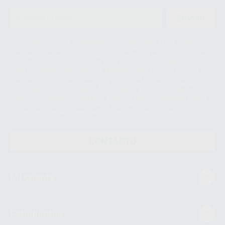
ENVIAR
Le informamos de que el Responsable del tratamiento de sus Datos
Personales es Proclinic S.A.U.. La Finalidad del tratamiento de sus Datos
Personales es el envío de información comercial. La legitimación para el
envío de la información comercial es su consentimiento prestado. Sus
datos únicamente serán cedidos a empresas vinculadas con Proclinic
S.A.U. que comercialicen productos similares del sector odontológico,
siempre bajo su consentimiento y no habrás cesión internacional de sus
Datos Personales. Podrá ejercitar los derechos de acceso, rectificación,
supresión, limitación y/o oposición al tratamiento de datos, entre otros, a
través de lopd@proclinic.es. Si desea conocer información adicional sobre
el tratamiento de datos personales, acceda a:
Protección de datos
CONTACTO
Mi cuenta
Estudiantes