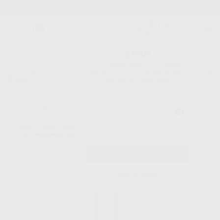
Stock de más de 15.000 productos
¡Hola!
Inicia sesión para ver los precios
del carrito con tus condiciones y
Proclinic
descuentos aplicados.
¿Todavía no tienes nuestra App?
¡Descárgala para ser siempre el primero en conocer nuestras
promociones y descuentos! Disponible en Google Play o App Store.
Google Play
Inicio
/
Clínica
/
Instrumental
/
Sondas y exploradores dobles
/
¿Has olvidado tu contraseña?
EXPLORADORES DOBLES SILVER LINE
Registrarme