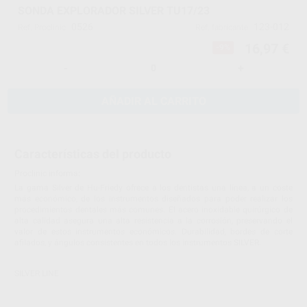
SONDA EXPLORADOR SILVER TU17/23
0526
123-012
Ref. Proclinic
Ref. fabricante
16,97 €
-9%
-
+
AÑADIR AL CARRITO
Características del producto
Proclinic informa:
La gama Silver de Hu-Friedy ofrece a los dentistas una línea, a un coste
más económico, de los instrumentos diseñados para poder realizar los
procedimientos dentales más comunes. El acero inoxidable quirúrgico de
alta calidad asegura una alta resistencia a la corrosión, preservando el
valor de estos instrumentos económicos. Durabilidad, bordes de corte
afilados, y ángulos consistentes en todos los instrumentos SILVER.
SILVER LINE