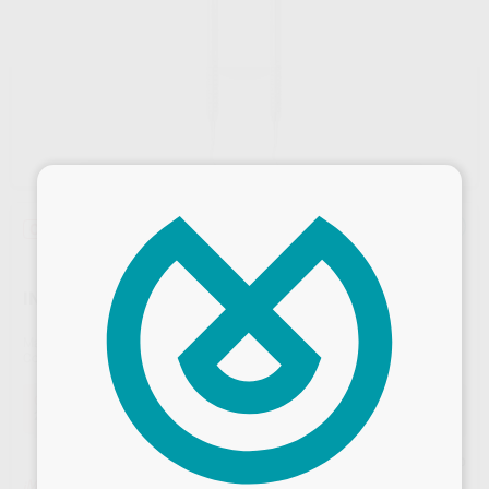
×
Oferta
INSTRUMENTOS SILVER
Marca
SILVER LINE
Contenido
1 unidad
Oferta
22,61 €
Comprando
1 unidad
te ahorras el
10%
Precio web
Desbloquea todas tus ventajas
¡Mejor oferta!