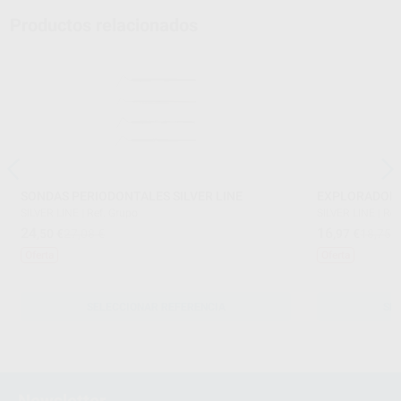
Productos relacionados
SONDAS PERIODONTALES SILVER LINE
EXPLORADORES
SILVER LINE
|
Ref. Grupo
SILVER LINE
|
Ref
24
16
,50
€
27,08 €
,97
€
18,75 
Oferta
Oferta
SELECCIONAR REFERENCIA
SE