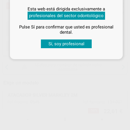
22
,61
€
24,99 €
Inicia sesión
para disfrutar de todos
-10%
Esta web está dirigida exclusivamente a
tus
descuentos y condiciones
Precio con IVA incluido 27,36 €
profesionales del sector odontológico
especiales
Pulse Sí para confirmar que usted es profesional
¡Iniciar sesión!
dental.
Sí, soy profesional
ELEGIR MODELO
15 días para cambiar de opinión salvo
anestesias
Elige un modelo
ATACADOR SILVER MARKLEY 2M
0546
134-007
Ref. Proclinic
Ref. fabricante
22,61 €
-10%
-
+