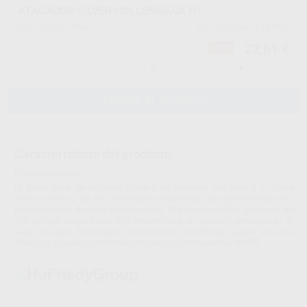
ATACADOR SILVER HOLLEMBACK H1
0561
134-009
Ref. Proclinic
Ref. fabricante
22,61 €
-10%
-
+
AÑADIR AL CARRITO
Características del producto
Proclinic informa:
La gama Silver de Hu-Friedy ofrece a los dentistas una línea, a un coste
más económico, de los instrumentos diseñados para poder realizar los
procedimientos dentales más comunes. El acero inoxidable quirúrgico de
alta calidad asegura una alta resistencia a la corrosión, preservando el
valor de estos instrumentos económicos. Durabilidad, bordes de corte
afilados, y ángulos consistentes en todos los instrumentos SILVER.