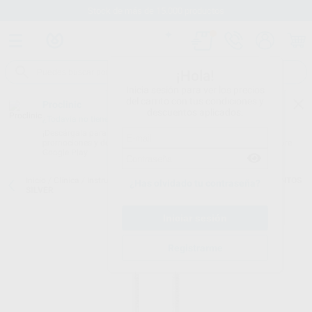
Stock de más de 15.000 productos
¡Hola!
Inicia sesión para ver los precios
del carrito con tus condiciones y
Proclinic
descuentos aplicados.
¿Todavía no tienes nuestra App?
¡Descárgala para ser siempre el primero en conocer nuestras
promociones y descuentos! Disponible en Google Play o App Store.
Google Play
Inicio
/
Clínica
/
Instrumental
/
Atacadores y espátulas
/
INSTRUMENTOS
¿Has olvidado tu contraseña?
SILVER
Registrarme