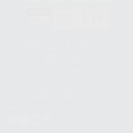
GA-2008/0342
SST-0118/2023
ER-0120/1997
GS-0001/2017
HCO-0060/2023
Clínica
Laboratorio
900 393 939
900 800 880
Whatsapp
665 533 087
Los servicios de WhatsApp Business son proporcionados por WhatsApp
Ireland Limited (WhatsApp Ireland). La información que controla WhatsApp
Ireland puede ser transferida a WhatsApp LLC y a Facebook Inc.. Dicha
Transferencia Internacional de Datos ofrece garantías adecuadas al
basarse en la Cláusula Contractual Tipo para la transferencia de datos
personales a terceros países. Puede ampliar la información en el siguiente
enlace:
WhatsApp Business Data Transfer Addendum
.
Síguenos