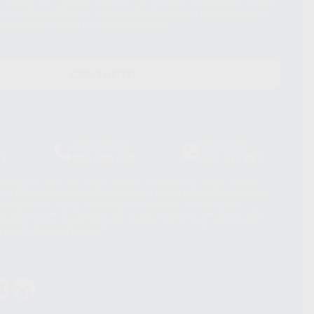
 rectificación, supresión, limitación y/o oposición al tratamiento de datos,
és de lopd@proclinic.es. Si desea conocer información adicional sobre el
os personales, acceda a:
Protección de datos
CONTACTO
Laboratorio
Whatsapp
39
900 800 880
665 533 087
hatsApp Business son proporcionados por WhatsApp Ireland Limited
. La información que controla WhatsApp Ireland puede ser transferida a
acebook Inc.. Dicha Transferencia Internacional de Datos ofrece
 al basarse en la Cláusula Contractual Tipo para la transferencia de
terceros países. Puede ampliar la información en el siguiente enlace:
s Data Transfer Addendum
.