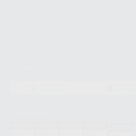
Canal ético
Envío
Código ético
Símbolos 
Sostenibilidad
Compra rá
energética
dientes
Trabaja con nosotros
Preguntas Frecuentes
(FAQ)
Descarga nuestra App
DISPONIBLE EN
DISPONIBLE 
GOOGLE PLAY
APP STOR
Acreditaciones