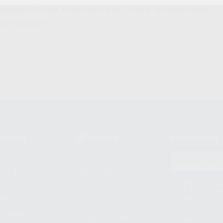
 compresión 371 Mpa. Fuerza transversal 120 Mpa. Tensión diametral
ga inorgánica.
compra
Mi cuenta
Newsletter
prar
Registro
to del
Mis listas
Le informamos de q
Mis productos
S.A.U.. La Finalida
nes
comercial. La legit
Facturas
prestado. Sus dato
e pago
que comercialicen p
Compra rápida
consentimiento y no