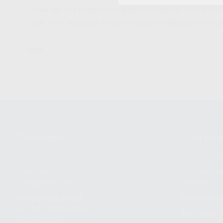
(universal). Alto contenido inorgánico. Radiopaco. Fuerza de
133N/mm2. Absorción de agua 0,1 µg/mm3. Más de 70% de car
KDM
Conócenos
Guía de 
¿Quiénes somos?
Cómo com
Nuestros
Seguimien
compromisos
pedido
Responsabilidad
Devolucio
Social Corporativa
Métodos d