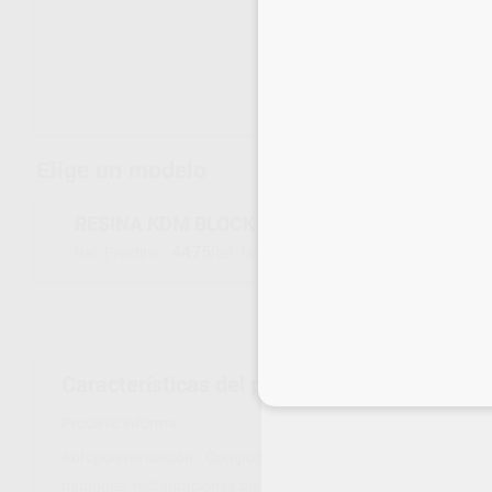
Envíos gratuitos desde 110€
Elige un modelo
RESINA KDM BLOCK AUTO COLOR A3
4475
031124
Ref. Proclinic
Ref. fabricante
Características del producto
Inicia 
Proclinic informa:
Autopolimerización. Composite flúorado de polimerización du
muñones, restauraciones del sector anterior, clase IV amplias 