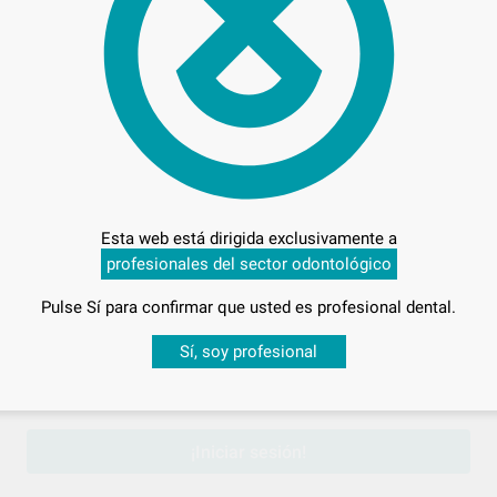
Entrega en 24h
Esta web está dirigida exclusivamente a
Producto
profesionales del sector odontológico
Pulse Sí para confirmar que usted es profesional dental.
Desbloquea todas tus ventajas
Sí, soy profesional
sesión
para disfrutar de todos tus
descuentos y condiciones esp
¡Iniciar sesión!
al (auto y foto) para múltiples aplicaciones: reconstrucción de
y como sustituto de la dentina para evitar transparencias. Color A3