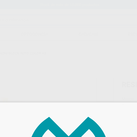
Stock de más de 15.000 productos
ORTODONCIA
CAD/CAM
EST
 KDM BLOCK AUTO COLOR A3
RES
Marca
Conteni