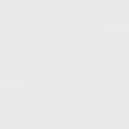
derechos de acceso,
entre otros, a trav
tratamiento de dat
legales
pida
Estudiantes
Odontobook
Material para
estudiantes
Clínica
900 393 9
Los servicios de W
(WhatsApp Ireland)
EN
WhatsApp LLC y a F
E
garantías adecuadas
datos personales a 
WhatsApp Busines
Síguenos