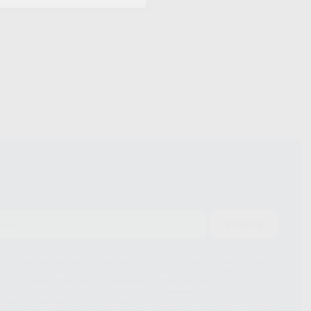
ENVIAR
ue el Responsable del tratamiento de sus Datos Personales es Proclinic
d del tratamiento de sus Datos Personales es el envío de información
imación para el envío de la información comercial es su consentimiento
s únicamente serán cedidos a empresas vinculadas con Proclinic S.A.U.
roductos similares del sector odontológico, siempre bajo su
 habrás cesión internacional de sus Datos Personales. Podrá ejercitar los