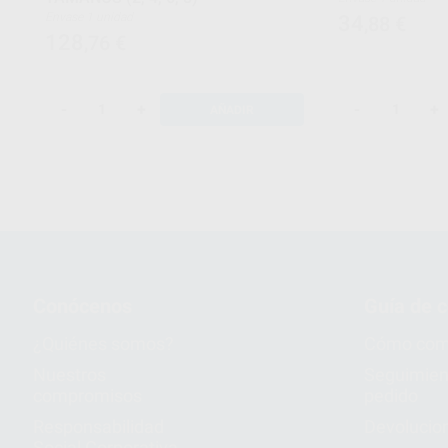
Envase 1 unidad
34
,88
€
128
,76
€
-
+
-
+
AÑADIR
Conócenos
Guía de 
¿Quiénes somos?
Cómo com
Nuestros
Seguimien
compromisos
pedido
Responsabilidad
Devolucio
Social Corporativa