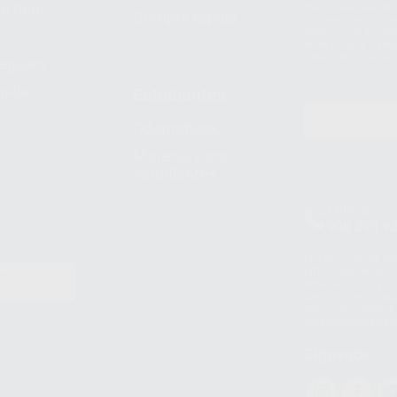
e pago
que comercialicen p
Compra rápida
consentimiento y no
derechos de acceso,
entre otros, a trav
tratamiento de dat
legales
pida
Estudiantes
Odontobook
Material para
estudiantes
Clínica
900 393 9
Los servicios de W
(WhatsApp Ireland)
EN
WhatsApp LLC y a F
E
garantías adecuadas
datos personales a 
WhatsApp Busines
Síguenos