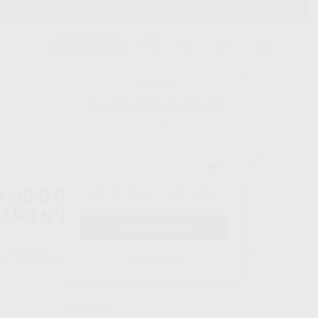
900 393 939
Envíos gratuitos desde 110€
Llama GRATIS a Clínica
Carrito mágico
UDIANTES
FOLLETOS
FORMACIONES
¡Hola!
Inicia sesión para ver los precios
del carrito con tus condiciones y
descuentos aplicados.
¿Has olvidado tu contraseña?
AMBIO PINCEL GENIUS EVO
AÑO Nº8 (2 PCS)
RENFERT
Ref. Proclinic
H40028
Registrarme
do
2 unidades
Ref. fabricante
17242118
Precio web