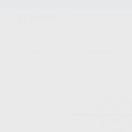
Entrega en 24h
15 días para cambiar de opinión
CLÍNICA
LABORATORIO
EQUIPAMIENTO
Inicio
/
Laboratorio
/
Instrumental
/
Pinceles
/
RECAMBIO PINCEL GENIUS EV