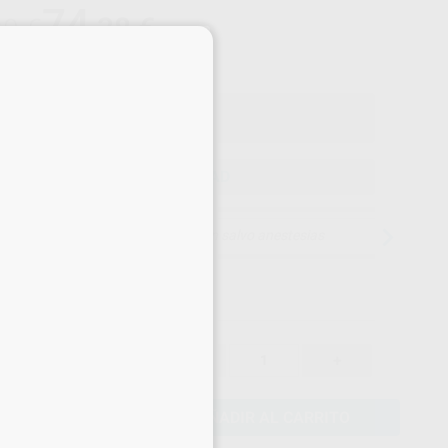
74
,38
€
30 €
×
o con IVA incluido 90,00 €
ELEGIR CANTIDAD
15 días para cambiar de opinión salvo anestesias
78,30 €
-
+
74,38 €
AÑADIR AL CARRITO