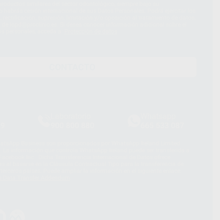
roductos similares del sector odontológico, siempre bajo su
 habrás cesión internacional de sus Datos Personales. Podrá ejercitar los
 rectificación, supresión, limitación y/o oposición al tratamiento de datos,
és de lopd@proclinic.es. Si desea conocer información adicional sobre el
os personales, acceda a:
Protección de datos
CONTACTO
Laboratorio
Whatsapp
39
900 800 880
665 533 087
hatsApp Business son proporcionados por WhatsApp Ireland Limited
. La información que controla WhatsApp Ireland puede ser transferida a
acebook Inc.. Dicha Transferencia Internacional de Datos ofrece
 al basarse en la Cláusula Contractual Tipo para la transferencia de
terceros países. Puede ampliar la información en el siguiente enlace:
s Data Transfer Addendum
.