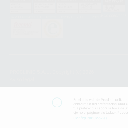
HCO-0060/2023
GA-2008/0342
SST-0118/2023
ER-0120/1997
GS-0001/2017
PROCLINIC S.A.U.
Copyright (c) 2026
Aviso legal
En el sitio web de Proclinic utiliza
conforme a tus preferencias, analiz
tus preferencias sobre la base de u
ejemplo, páginas visitadas). Puede
Configurar Cookies