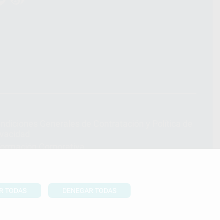
ndiciones Generales de Contratación
y
Política de
ivacidad
formación Corporativa
lítica de Cookies
R TODAS
DENEGAR TODAS
UBIR