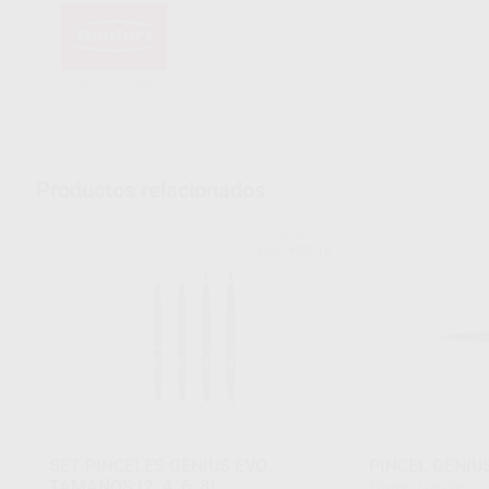
Productos relacionados
RENFERT
Ref. H40010
SET PINCELES GENIUS EVO
PINCEL GENIU
TAMAÑOS (2, 4, 6, 8)
Envase 1 unidad