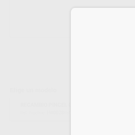
Envíos gratuitos desde 110€
Elige un modelo
RECAMBIO PINCEL GENIUS EVO TAMAÑO Nº8 
H40028
17242118
Ref. Proclinic
Ref. fabricante