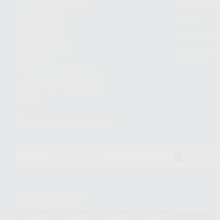
Métodos d
Canal ético
Envío
Código ético
Símbolos 
Sostenibilidad
Compra rá
energética
dientes
Trabaja con nosotros
Preguntas Frecuentes
(FAQ)
Descarga nuestra App
DISPONIBLE EN
DISPONIBLE 
GOOGLE PLAY
APP STOR
Acreditaciones