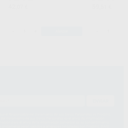
42
59
,07
€
,51
€
-
+
-
+
AÑADIR
ENVIAR
ue el Responsable del tratamiento de sus Datos Personales es Proclinic
d del tratamiento de sus Datos Personales es el envío de información
imación para el envío de la información comercial es su consentimiento
s únicamente serán cedidos a empresas vinculadas con Proclinic S.A.U.