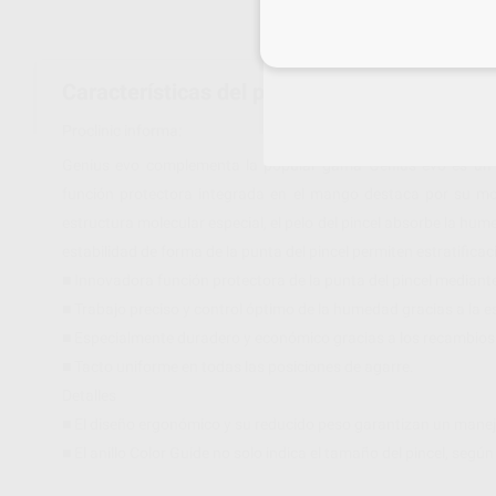
Inicia 
Características del producto
Proclinic informa:
Genius evo complementa la popular gama Genius evo es un pin
función protectora integrada en el mango destaca por su mode
estructura molecular especial, el pelo del pincel absorbe la hum
estabilidad de forma de la punta del pincel permiten estratifica
■ Innovadora función protectora de la punta del pincel median
■ Trabajo preciso y control óptimo de la humedad gracias a la es
■ Especialmente duradero y económico gracias a los recambios d
■ Tacto uniforme en todas las posiciones de agarre.
Detalles
■ El diseño ergonómico y su reducido peso garantizan un manejo f
■ El anillo Color Guide no solo indica el tamaño del pincel, segú