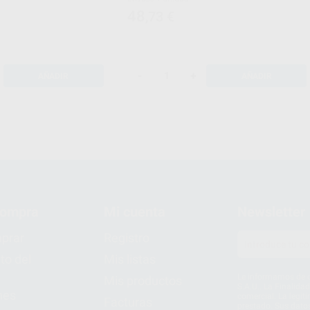
48
,73
€
-
+
AÑADIR
AÑADIR
compra
Mi cuenta
Newsletter
prar
Registro
to del
Mis listas
Le informamos de q
Mis productos
S.A.U.. La Finalida
nes
comercial. La legit
Facturas
prestado. Sus dato