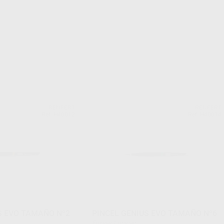
RENFERT
RENFERT
Ref. H40012
Ref. H40014
S EVO TAMAÑO Nº2
PINCEL GENIUS EVO TAMAÑO Nº6
Envase 1 unidad