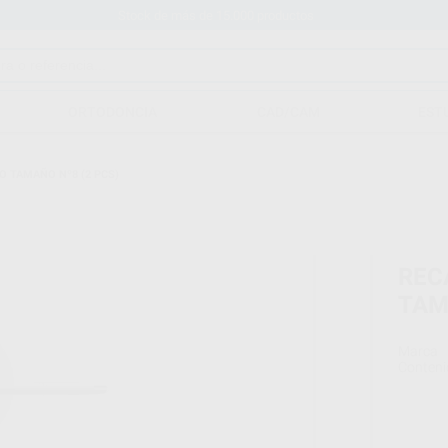
Stock de más de 15.000 productos
ORTODONCIA
CAD/CAM
EST
O TAMAÑO Nº8 (2 PCS)
REC
TAM
Marca
Conteni