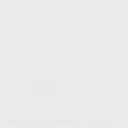
RENFERT
Ref. H40022
PINCEL GENIUS EVO TAMAÑO Nº4
PINCEL GENIUS 
Envase 1 unidad
Envase 1 unidad