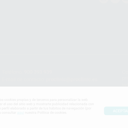
Teléfono:
900 393 939
Co
pr
E-mail de contacto:
proclinic@proclinic.es
In
Po
mos cookies propias y de terceros para personalizar la web
ar el uso del sitio web y mostrarte publicidad relacionada con
n perfil elaborado a partir de tus hábitos de navegación (por
ACEPTA
s consultar
aquí
nuestra Política de cookies.
S