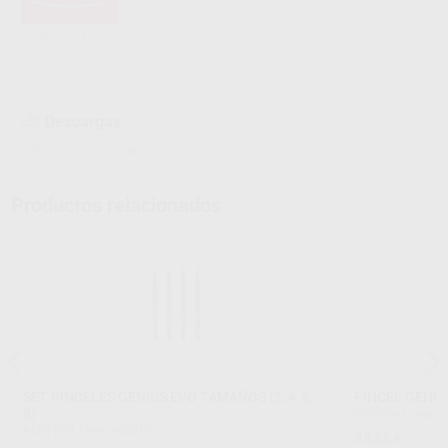
Descargas
Información adicional
Productos relacionados
SET PINCELES GENIUS EVO TAMAÑOS (2, 4, 6,
PINCEL GENIU
8)
RENFERT
|
Ref. 
RENFERT
|
Ref. H40010
34
,88
€