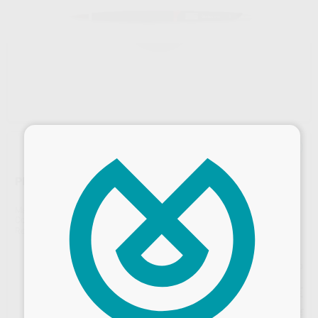
×
PINCEL GENIUS EVO TAMAÑO Nº8
Marca
RENFERT
Contenido
1 unidad
Ref. Proclinic
H40024
Ref. fabricante
17242008
Precio web
59
,51
€
62,64 €
Precio con IVA incluido 72,01 €