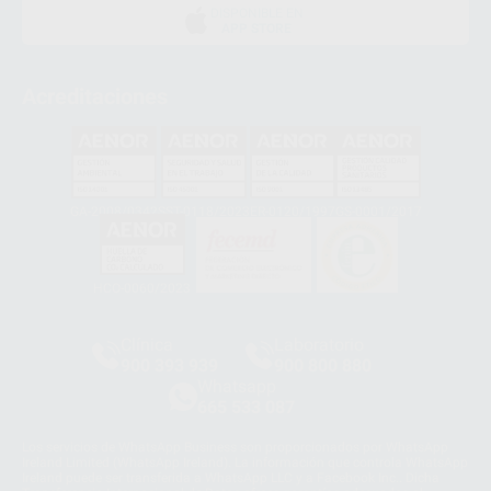
DISPONIBLE EN
APP STORE
Acreditaciones
GA-2008/0342
SST-0118/2023
ER-0120/1997
GS-0001/2017
HCO-0060/2023
Clínica
Laboratorio
900 393 939
900 800 880
Whatsapp
665 533 087
Los servicios de WhatsApp Business son proporcionados por WhatsApp
Ireland Limited (WhatsApp Ireland). La información que controla WhatsApp
Ireland puede ser transferida a WhatsApp LLC y a Facebook Inc.. Dicha