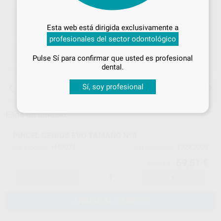
Desbloquea todas tus ventajas
Inicia sesión
para disfrutar de todos
Esta web está dirigida exclusivamente a
tus
descuentos y condiciones
profesionales del sector odontológico
especiales
ELEGIR CANTIDAD
Pulse Sí para confirmar que usted es profesional
¡Iniciar sesión!
dental.
15 días para cambiar de opinión salvo
Sí, soy profesional
anestesias
Elige un modelo
PINCEL GENIUS EVO TAMAÑO Nº8
H40024
17242008
Ref. Proclinic
Ref. fabricante
59,51 €
62,64 €
-
+
AÑADIR AL CARRITO