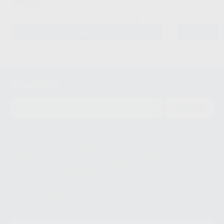
128
,76
€
-
+
-
AÑADIR
Newsletter
ENVIAR
Le informamos de que el Responsable del tratamiento de sus Datos
Personales es Proclinic S.A.U.. La Finalidad del tratamiento de sus Datos
Personales es el envío de información comercial. La legitimación para el
envío de la información comercial es su consentimiento prestado. Sus
datos únicamente serán cedidos a empresas vinculadas con Proclinic
S.A.U. que comercialicen productos similares del sector odontológico,
siempre bajo su consentimiento y no habrás cesión internacional de sus
Datos Personales. Podrá ejercitar los derechos de acceso, rectificación,
supresión, limitación y/o oposición al tratamiento de datos, entre otros, a
través de lopd@proclinic.es. Si desea conocer información adicional sobre
el tratamiento de datos personales, acceda a:
Protección de datos