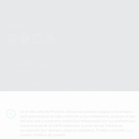
Transferencia Internacional de Datos ofrece garantías adecuadas al
basarse en la Cláusula Contractual Tipo para la transferencia de datos
personales a terceros países. Puede ampliar la información en el siguiente
enlace:
WhatsApp Business Data Transfer Addendum
.
Síguenos
PROCLINIC S.A.U.
Copyright (c) 2026
Aviso legal
Teléfono:
900 393 939
E-mail de contacto:
proclinic@proclinic.es
Condiciones Generales de Contratación
y
Política
de privacidad
En el sitio web de Proclinic utilizamos cookies propias y de terceros
Información Corporativa
para personalizar la web conforme a tus preferencias, analizar el uso
del sitio web y mostrarte publicidad relacionada con tus preferencias
Política de Cookies
sobre la base de un perfil elaborado a partir de tus hábitos de
navegación (por ejemplo, páginas visitadas). Puedes consultar
aquí
nuestra Política de cookies.