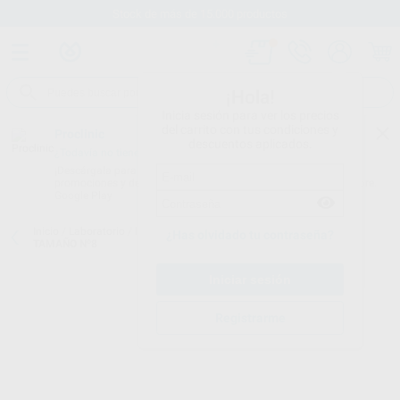
Stock de más de 15.000 productos
¡Hola!
Inicia sesión para ver los precios
del carrito con tus condiciones y
Proclinic
descuentos aplicados.
¿Todavía no tienes nuestra App?
¡Descárgala para ser siempre el primero en conocer nuestras
promociones y descuentos! Disponible en Google Play o App Store.
Google Play
Inicio
/
Laboratorio
/
Instrumental
/
Pinceles
/
PINCEL GENIUS EVO
¿Has olvidado tu contraseña?
TAMAÑO Nº8
Registrarme