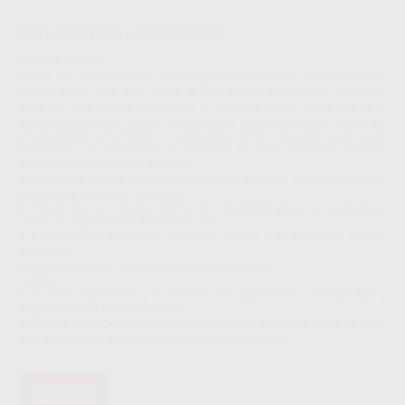
Características del producto
Proclinic informa:
Genius evo complementa la popular gama Genius evo es un pincel de pelo
biónico Bionic Hair. Este pincel de alta calidad con función protectora
integrada en el mango destaca por su moderno diseño. Bionic Hair es lo
que le hace especial. Gracias a la estructura molecular especial, el pelo del
pincel absorbe la humedad y es extraordinariamente duradero. La finura, la
elasticidad y la estabilidad de forma de la punta del pincel permiten
estratificaciones precisas. Ventajas
■ Innovadora función protectora de la punta del pincel mediante un suave
mecanismo rotativo en el mango.
■ Trabajo preciso y control óptimo de la humedad gracias a la estructura
molecular especial de la fibra Bionic Hair.
■ Especialmente duradero y económico gracias a los recambios de fácil
sustitución.
■ Tacto uniforme en todas las posiciones de agarre.
Detalles
■ El diseño ergonómico y su reducido peso garantizan un manejo fácil y
relajado durante la estratificación.
■ El anillo Color Guide no solo indica el tamaño del pincel, según su color,
sino que también sirve como protección antideslizante