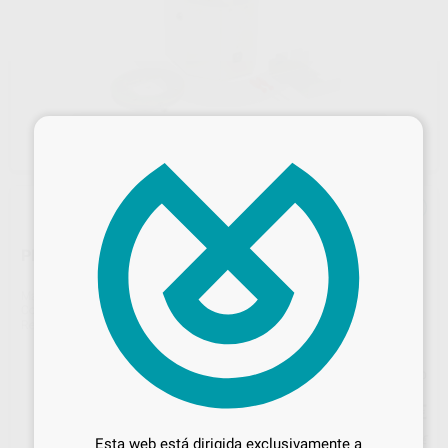
×
PERFORADORA DE PINS P10 ZEISER
Marca
ZEISER
Contenido
1 Unidad
Ref. Proclinic
H16670
Ref. fabricante
176800
Precio web
Desbloquea todas tus ventajas
2.850
,00
€
3.000,00 €
Inicia sesión
para disfrutar de todos
Precio con IVA incluido 3.448,50 €
Esta web está dirigida exclusivamente a