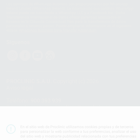
Los servicios de WhatsApp Business son proporcionados por WhatsApp
Ireland Limited (WhatsApp Ireland). La información que controla WhatsApp
Ireland puede ser transferida a WhatsApp LLC y a Facebook Inc.. Dicha
Transferencia Internacional de Datos ofrece garantías adecuadas al
basarse en la Cláusula Contractual Tipo para la transferencia de datos
personales a terceros países. Puede ampliar la información en el siguiente
enlace:
WhatsApp Business Data Transfer Addendum
.
Síguenos
PROCLINIC S.A.U.
Copyright (c) 2026
Aviso legal
Teléfono:
900 393 939
E-mail de contacto:
proclinic@proclinic.es
Condiciones Generales de Contratación
y
Política
de privacidad
En el sitio web de Proclinic utilizamos cookies propias y de terceros
para personalizar la web conforme a tus preferencias, analizar el uso
Información Corporativa
del sitio web y mostrarte publicidad relacionada con tus preferencias
Política de Cookies