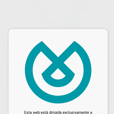
×
DISCOS 35 X 1,5 ZEISER
Marca
ZEISER
Contenido
100 Piezas
Ref. Proclinic
H16690
Ref. fabricante
215600
Precio web
Desbloquea todas tus ventajas
27
,45
€
28,89 €
Inicia sesión
para disfrutar de todos
Esta web está dirigida exclusivamente a
Precio con IVA incluido 33,21 €