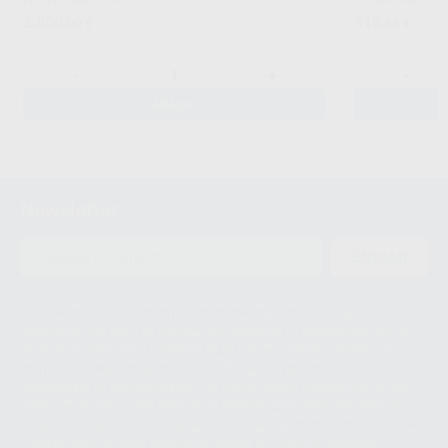
ZEISER
|
Ref. H16670
ZEISER
|
Ref. H1
2.850
316
,00
€
,66
€
-
+
-
AÑADIR
Newsletter
ENVIAR
Le informamos de que el Responsable del tratamiento de sus Datos
Personales es Proclinic S.A.U.. La Finalidad del tratamiento de sus Datos
Personales es el envío de información comercial. La legitimación para el
envío de la información comercial es su consentimiento prestado. Sus
datos únicamente serán cedidos a empresas vinculadas con Proclinic
S.A.U. que comercialicen productos similares del sector odontológico,
siempre bajo su consentimiento y no habrás cesión internacional de sus
Datos Personales. Podrá ejercitar los derechos de acceso, rectificación,
supresión, limitación y/o oposición al tratamiento de datos, entre otros, a
través de lopd@proclinic.es. Si desea conocer información adicional sobre
el tratamiento de datos personales, acceda a:
Protección de datos