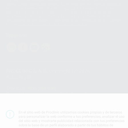
Los servicios de WhatsApp Business son proporcionados por WhatsApp
Ireland Limited (WhatsApp Ireland). La información que controla WhatsApp
Ireland puede ser transferida a WhatsApp LLC y a Facebook Inc.. Dicha
Transferencia Internacional de Datos ofrece garantías adecuadas al
basarse en la Cláusula Contractual Tipo para la transferencia de datos
personales a terceros países. Puede ampliar la información en el siguiente
enlace:
WhatsApp Business Data Transfer Addendum
.
Síguenos
PROCLINIC S.A.U.
Copyright (c) 2026
Aviso legal
Teléfono:
900 393 939
E-mail de contacto:
proclinic@proclinic.es
Condiciones Generales de Contratación
y
Política
de privacidad
En el sitio web de Proclinic utilizamos cookies propias y de terceros
para personalizar la web conforme a tus preferencias, analizar el uso
Información Corporativa
del sitio web y mostrarte publicidad relacionada con tus preferencias
Política de Cookies
sobre la base de un perfil elaborado a partir de tus hábitos de