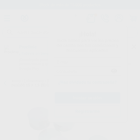
Stock de más de 15.000 productos
¡Hola!
Inicia sesión para ver los precios
del carrito con tus condiciones y
Proclinic
descuentos aplicados.
¿Todavía no tienes nuestra App?
¡Descárgala para ser siempre el primero en conocer nuestras
promociones y descuentos! Disponible en Google Play o App Store.
Google Play
Inicio
/
Laboratorio
/
Elaboracion modelos
/
Sistemas de montaje
/
¿Has olvidado tu contraseña?
DISCOS 35 X 1,5 ZEISER
Registrarme