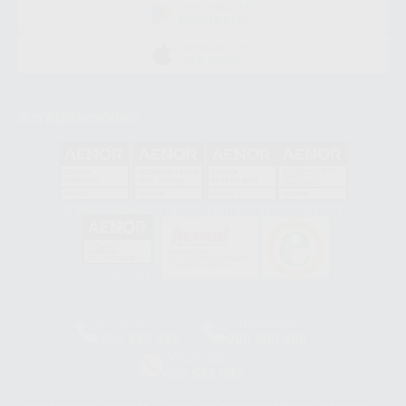
DISPONIBLE EN
GOOGLE PLAY
DISPONIBLE EN
APP STORE
Acreditaciones
GA-2008/0342
SST-0118/2023
ER-0120/1997
GS-0001/2017
HCO-0060/2023
Clínica
Laboratorio
900 393 939
900 800 880
Whatsapp
665 533 087